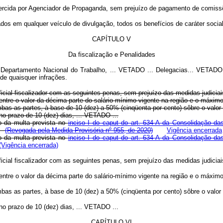
xercida por Agenciador de Propaganda, sem prejuízo de pagamento de comissõ
os em qualquer veículo de divulgação, todos os benefícios de caráter social 
CAPÍTULO V
Da fiscalização e Penalidades
o Departamento Nacional do Trabalho, ...
VETADO
... Delegacias...
VETADO
 de quaisquer infrações.
ficial fiscalizador com as seguintes penas, sem prejuízo das medidas judicia
rá entre o valor da décima parte do salário-mínimo vigente na região e o má
mbas as partes, à base de 10 (dez) a 50% (cinqüenta por cento) sôbre o valor d
o prazo de 10 (dez) dias, ...
VETADO
...
ão da multa prevista no
inciso I do caput do art. 634-A da Consolidação da
(Revogada pela Medida Provisória nº 955, de 2020)
Vigência encerrada
ão da multa prevista no
inciso I do caput do art. 634-A da Consolidação da
(Vigência encerrada)
ficial fiscalizador com as seguintes penas, sem prejuízo das medidas judicia
rá entre o valor da décima parte do salário-mínimo vigente na região e o má
mbas as partes, à base de 10 (dez) a 50% (cinqüenta por cento) sôbre o valor d
o prazo de 10 (dez) dias, ...
VETADO
...
CAPÍTULO VI