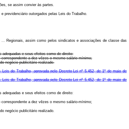
es, se assim convier às partes.
e previdenciário outorgados pelas Leis do Trabalho.
... Regionais, assim como pelos sindicatos e associações de classe das
is adequadas e seus efeitos como de direito:
ximo correspondente a dez vêzes o mesmo salário-mínimo;
o negócio publicitário realizado.
s Leis do Trabalho, aprovada pelo Decreto-Lei nº 5.452, de 1º de maio de
s Leis do Trabalho, aprovada pelo Decreto-Lei nº 5.452, de 1º de maio de
is adequadas e seus efeitos como de direito:
ximo correspondente a dez vêzes o mesmo salário-mínimo;
o negócio publicitário realizado.