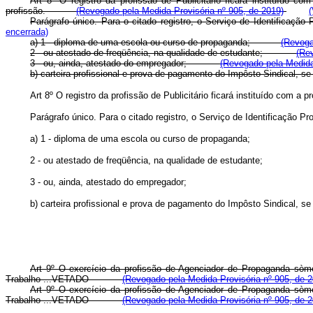
Art 8º O registro da profissão de Publicitário ficará instituído 
profissão.
(Revogado pela Medida Provisória nº 905, de 2019)
(
Parágrafo único. Para o citado registro, o Serviço de Identific
encerrada)
a) 1 - diploma de uma escola ou curso de propaganda;
(Revoga
2 - ou atestado de freqüência, na qualidade de estudante;
(Re
3 - ou, ainda, atestado do empregador;
(Revogado pela Medida
b) carteira profissional e prova de pagamento do Impôsto Sindical
Art 8º O registro da profissão de Publicitário ficará instituído com a
Parágrafo único. Para o citado registro, o Serviço de Identificação Pr
a) 1 - diploma de uma escola ou curso de propaganda;
2 - ou atestado de freqüência, na qualidade de estudante;
3 - ou, ainda, atestado do empregador;
b) carteira profissional e prova de pagamento do Impôsto Sindical, se 
Art 9º O exercício da profissão de Agenciador de Propaganda sòmen
Trabalho ...
VETADO
(Revogado pela Medida Provisória nº 905, de 2
Art 9º O exercício da profissão de Agenciador de Propaganda sòmen
Trabalho ...
VETADO
(Revogado pela Medida Provisória nº 905, de 2