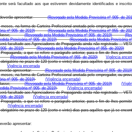
te será facultado aos que estiverem devidamente identificados e inscrito
ssados deverão apresentar:
(Revogado pela Medida Provisória nº 905, de 20
oze meses, na forma de Carteira Profissional anotada pelo empregador, ou p
ria nº 905, de 2019)
(Revogada pela Medida Provisória nº 955, de 202
es de classe;
(Revogado pela Medida Provisória nº 905, de 2019)
(Re
dida Provisória nº 905, de 2019)
(Revogada pela Medida Provisória n
 será facultado aos Agenciadores de Propaganda ainda não registrada ...
VET
 905, de 2019)
(Revogada pela Medida Provisória nº 955, de 2020)
Propaganda, a que se refere o parágrafo anterior, para o fim de lhes permit
(Revogada pela Medida Provisória nº 955, de 2020)
Vigência encer
-á obrigatório no prazo de 120 (certo e vinte) dias para aquêles que já se
Vigência encerrada
sados deverão apresentar:
(Revogado pela Medida Provisória nº 905, de 2019
oze meses, na forma de Carteira Profissional anotada pelo empregador, ou p
ria nº 905, de 2019)
(Vigência encerrada)
es de classe;
(Revogado pela Medida Provisória nº 905, de 2019)
(Vigên
dida Provisória nº 905, de 2019)
(Vigência encerrada)
 será facultado aos Agenciadores de Propaganda ainda não registrada ...
VET
 905, de 2019)
(Vigência encerrada)
Propaganda, a que se refere o parágrafo anterior, para o fim de lhes permit
(Vigência encerrada)
-á obrigatório no prazo de 120 (certo e vinte) dias para aquêles que já se
 deverão apresentar: