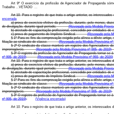
Art 9º O exercício da profissão de Agenciador de Propaganda sòmen
Trabalho ...
VETADO
...
Art 10. Para o registro de que trata o artigo anterior, os intere
encerrada
a) prova de exercício efetivo da profissão, durante, pelo menos, d
de divulgação, durante igual período;
(Revogado pela Medida Provisó
b) atestado de capacitação profissional, concedido por entidad
c) prova de pagamento do Impôsto Sindical.
(Revogado pela Me
§ 1º Para os fins da comprovação exigida pela alínea a dêste artigo,
filiação ao sindicato de classe.
(Revogado pela Medida Provisória nº
§ 2º O sindicato da classe manterá um registro dos Agenciadores de 
improrrogáveis.
(Revogado pela Medida Provisória nº 905, de 2019)
§ 3º O registro da profissão de Agenciador de Propaganda tornar-se
nº 905, de 2019)
(Revogada pela Medida Provisória nº 955, de 2020)
Art 10. Para o registro de que trata o artigo anterior, os interes
a) prova de exercício efetivo da profissão, durante, pelo menos, d
de divulgação, durante igual período;
(Revogado pela Medida Provisó
b) atestado de capacitação profissional, concedido por entidad
c) prova de pagamento do Impôsto Sindical.
(Revogado pela Me
§ 1º Para os fins da comprovação exigida pela alínea a dêste artigo,
filiação ao sindicato de classe.
(Revogado pela Medida Provisória nº
§ 2º O sindicato da classe manterá um registro dos Agenciadores de 
improrrogáveis.
(Revogado pela Medida Provisória nº 905, de 2019)
§ 3º O registro da profissão de Agenciador de Propaganda tornar-se
nº 905, de 2019)
(Vigência encerrada)
Art 10. Para o registro de que trata o artigo anterior, os interessados