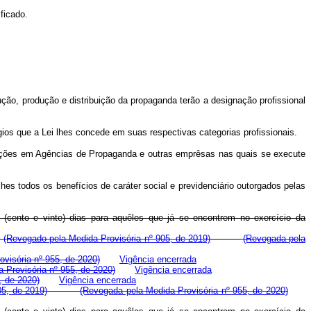
ficado.
ão, produção e distribuição da propaganda terão a designação profissional
ios que a Lei lhes concede em suas respectivas categorias profissionais.
 funções em Agências de Propaganda e outras emprêsas nas quais se execute
s todos os benefícios de caráter social e previdenciário outorgados pelas
20 (cento e vinte) dias para aquêles que já se encontrem no exercício da
:
(Revogado pela Medida Provisória nº 905, de 2019)
(Revogada pela
visória nº 955, de 2020)
Vigência encerrada
 Provisória nº 955, de 2020)
Vigência encerrada
, de 2020)
Vigência encerrada
05, de 2019)
(Revogada pela Medida Provisória nº 955, de 2020)