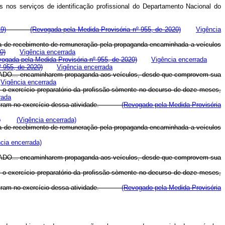
s nos serviços de identificação profissional do Departamento Nacional do
19)
(Revogada pela Medida Provisória nº 955, de 2020)
Vigência
rova de recebimento de remuneração pela propaganda encaminhada a veículos
0)
Vigência encerrada
vogada pela Medida Provisória nº 955, de 2020)
Vigência encerrada
º 955, de 2020)
Vigência encerrada
ADO
... encaminharem propaganda aos veículos, desde que comprovem sua
Vigência encerrada
ir o exercício preparatório da profissão sòmente no decurso de doze meses,
rada
 encontram no exercício dessa atividade.
(Revogado pela Medida Provisória
)
(Vigência encerrada)
rova de recebimento de remuneração pela propaganda encaminhada a veículos
cia encerrada)
ADO
... encaminharem propaganda aos veículos, desde que comprovem sua
ir o exercício preparatório da profissão sòmente no decurso de doze meses,
 encontram no exercício dessa atividade.
(Revogado pela Medida Provisória