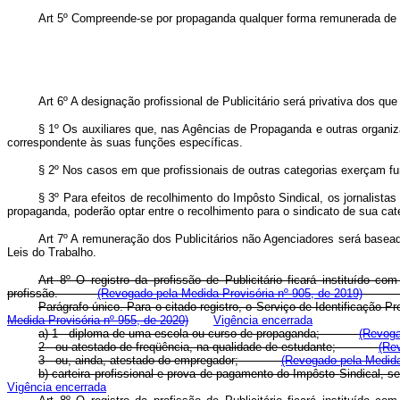
Art 5º Compreende-se por propaganda qualquer forma remunerada de di
Art 6º A designação profissional de Publicitário será privativa dos q
§ 1º Os auxiliares que, nas Agências de Propaganda e outras organiz
correspondente às suas funções específicas.
§ 2º Nos casos em que profissionais de outras categorias exerçam fu
§ 3º Para efeitos de recolhimento do Impôsto Sindical, os jornalis
propaganda, poderão optar entre o recolhimento para o sindicato de sua categ
Art 7º A remuneração dos Publicitários não Agenciadores será basead
Leis do Trabalho.
Art 8º O registro da profissão de Publicitário ficará instituído 
profissão.
(Revogado pela Medida Provisória nº 905, de 2019)
Parágrafo único. Para o citado registro, o Serviço de Identificaç
Medida Provisória nº 955, de 2020)
Vigência encerrada
a) 1 - diploma de uma escola ou curso de propaganda;
(Revoga
2 - ou atestado de freqüência, na qualidade de estudante;
(Re
3 - ou, ainda, atestado do empregador;
(Revogado pela Medida
b) carteira profissional e prova de pagamento do Impôsto Sindica
Vigência encerrada