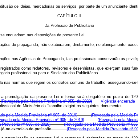
fusão de idéias, mercadorias ou serviços, por parte de um anunciante identi
CAPÍTULO II
Da Profissão de Publicitário
ue se enquadram nas disposições da presente Lei.
ações de propaganda, não colaborarem, diretamente, no planejamento, execuç
nções nas Agências de Propaganda, tais profissionais conservarão os privilég
tas registrados como redatores, revisores e desenhistas, que exerçam suas
oria profissional ou para o Sindicato dos Publicitários.
a nas normas que regem os contratos comuns de trabalho, assegurando-se-lhe
com a promulgação da presente Lei e tornar-se-á obrigatório no prazo de 1
(Revogada pela Medida Provisória nº 955, de 2020)
Vigência encerrada
ão Profissional do Ministério do Trabalho exigirá os seguintes documentos
do pela Medida Provisória nº 905, de 2019)
(Revogada pela Medida Pro
vogado pela Medida Provisória nº 905, de 2019)
(Revogada pela Medida
 Provisória nº 905, de 2019)
(Revogada pela Medida Provisória nº 955
l, se já no exercício da profissão.
(Revogado pela Medida Provisória nº 9