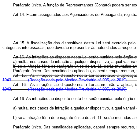
Parágrafo único. A função de Representantes (Contato) poderá ser e
Art 14. Ficam assegurados aos Agenciadores de Propaganda, registrad
Art 15. A fiscalização dos dispositivos desta Lei será exercida pel
categorias interessadas, que deverão representar às autoridades a respeito
Art 16. As infrações ao disposto nesta Lei serão punidas pelo órgão o
a) multa, nos casos de infração a qualquer dispositivo, a qual varia
b) se a infração fôr a do parágrafo único do art. 11, serão multadas a
Parágrafo único. Das penalidades aplicadas, caberá sempre recurso, n
Art. 16. As infrações ao disposto nesta Lei acarretarão a aplicaç
1943
.
(Redação dada pela Medida Provisória nº 905, de 2019)
Art. 16. As infrações ao disposto nesta Lei acarretarão a aplicaç
1943
.
(Redação dada pela Medida Provisória nº 905, de 2019)
Art 16. As infrações ao disposto nesta Lei serão punidas pelo órgão o
a) multa, nos casos de infração a qualquer dispositivo, a qual varia
b) se a infração fôr a do parágrafo único do art. 11, serão multadas a
Parágrafo único. Das penalidades aplicadas, caberá sempre recurso, n