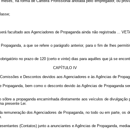
oze meses, na forma de Carteira Profissional anotada pelo empregador, ou p
lasse;
 será facultado aos Agenciadores de Propaganda ainda não registrada ...
VET
Propaganda, a que se refere o parágrafo anterior, para o fim de lhes permit
obrigatório no prazo de 120 (certo e vinte) dias para aquêles que já se enco
CAPÍTULO IV
Comissões e Descontos devidos aos Agenciadores e às Agências de Propa
de Propaganda, bem como o desconto devido às Agências de Propaganda serã
sôbre a propaganda encaminhada diretamente aos veículos de divulgação por
a presente Lei.
 da remuneração dos Agenciadores de Propaganda, no todo ou em parte, os d
o.
resentantes (Contatos) junto a anunciantes e Agências de Propaganda, media