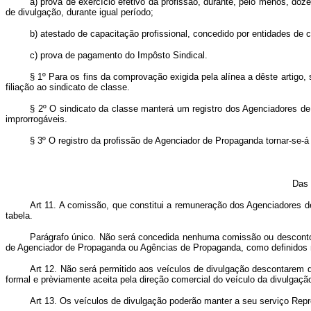
a) prova de exercício efetivo da profissão, durante, pelo menos, d
de divulgação, durante igual período;
b) atestado de capacitação profissional, concedido por entidades de c
c) prova de pagamento do Impôsto Sindical.
§ 1º Para os fins da comprovação exigida pela alínea a dêste artigo,
filiação ao sindicato de classe.
§ 2º O sindicato da classe manterá um registro dos Agenciadores de 
improrrogáveis.
§ 3º O registro da profissão de Agenciador de Propaganda tornar-se-á 
Das 
Art 11. A comissão, que constitui a remuneração dos Agenciadores 
tabela.
Parágrafo único. Não será concedida nenhuma comissão ou desconto 
de Agenciador de Propaganda ou Agências de Propaganda, como definidos n
Art 12. Não será permitido aos veículos de divulgação descontarem
formal e prèviamente aceita pela direção comercial do veículo da divulgaçã
Art 13. Os veículos de divulgação poderão manter a seu serviço Rep