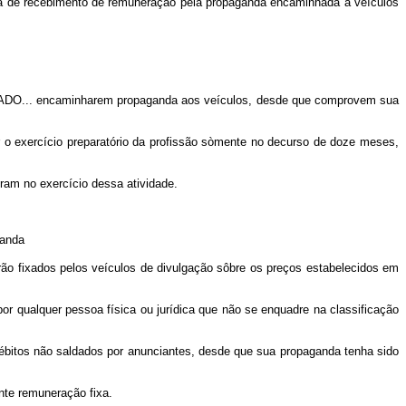
rova de recebimento de remuneração pela propaganda encaminhada a veículos
ADO
... encaminharem propaganda aos veículos, desde que comprovem sua
ir o exercício preparatório da profissão sòmente no decurso de doze meses,
ntram no exercício dessa atividade.
ganda
o fixados pelos veículos de divulgação sôbre os preços estabelecidos em
 qualquer pessoa física ou jurídica que não se enquadre na classificação
ébitos não saldados por anunciantes, desde que sua propaganda tenha sido
nte remuneração fixa.