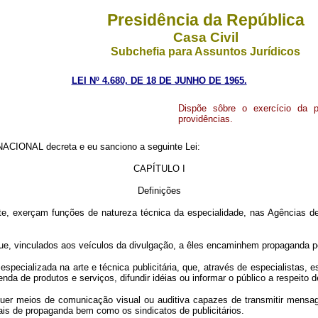
Presidência da República
Casa Civil
Subchefia para Assuntos Jurídicos
LEI Nº 4.680, DE 18 DE JUNHO DE 1965.
Dispõe sôbre o exercício da p
providências.
IONAL decreta e eu sanciono a seguinte Lei:
CAPÍTULO I
Definições
ente, exerçam funções de natureza técnica da especialidade, nas Agências
ue, vinculados aos veículos da divulgação, a êles encaminhem propaganda po
 especializada na arte e técnica publicitária, que, através de especialistas,
nda de produtos e serviços, difundir idéias ou informar o público a respeito
isquer meios de comunicação visual ou auditiva capazes de transmitir mens
ais de propaganda bem como os sindicatos de publicitários.