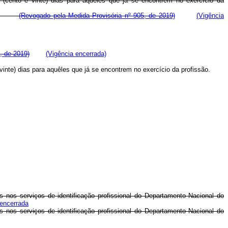
20 (cento e vinte) dias para aquêles que já se encontrem no exercício da
entos:
(Revogado pela Medida Provisória nº 905, de 2019)
(Vigência
, de 2019)
(Vigência encerrada)
e vinte) dias para aquêles que já se encontrem no exercício da profissão.
s nos serviços de identificação profissional do Departamento Nacional do
 encerrada
s nos serviços de identificação profissional do Departamento Nacional do