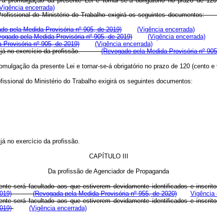
com a promulgação da presente Lei e tornar-se-á obrigatório no prazo de 1
Vigência encerrada)
ação Profissional do Ministério do Trabalho exigirá os seguintes docum
do pela Medida Provisória nº 905, de 2019)
(Vigência encerrada)
vogado pela Medida Provisória nº 905, de 2019)
(Vigência encerrada)
 Provisória nº 905, de 2019)
(Vigência encerrada)
, se já no exercício da profissão.
(Revogado pela Medida Provisória nº 905
 promulgação da presente Lei e tornar-se-á obrigatório no prazo de 120 (cento 
ofissional do Ministério do Trabalho exigirá os seguintes documentos:
já no exercício da profissão.
CAPÍTULO III
Da profissão de Agenciador de Propaganda
te será facultado aos que estiverem devidamente identificados e inscrito
019)
(Revogada pela Medida Provisória nº 955, de 2020)
Vigência
te será facultado aos que estiverem devidamente identificados e inscrito
019)
(Vigência encerrada)