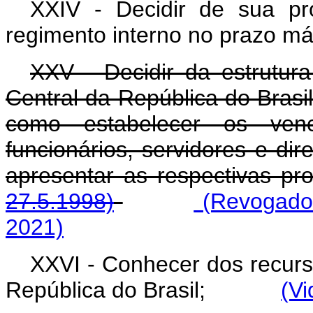
XXIV - Decidir de sua pr
regimento interno no prazo máx
XXV - Decidir da estrutura
Central da República do Brasi
como estabelecer os ven
funcionários, servidores e di
apresentar as respectiv
27.5.1998)
(Revogado 
2021)
XXVI - Conhecer dos recurs
República do Brasil;
(Vi