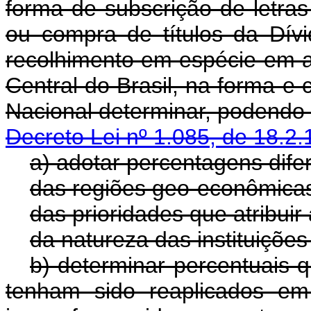
forma de subscrição de letra
ou compra de títulos da Dívi
recolhimento em espécie em 
Central do Brasil, na forma e
Nacional determinar, p
Decreto Lei nº 1.085, de 18.2.
a) adotar percentagens dif
das regiões geo-econômica
das prioridades que atribuir
da natureza das instituições
b) determinar percentuais 
tenham sido reaplicados em 