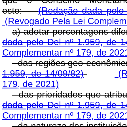
que o Conselho Monetário
este:
(Redação dada pelo 
(Revogado Pela Lei Compleme
a) adotar percentagens
dada pelo Del nº 1.959, de 1
Complementar nº 179, de 202
- das regiões geo-eco
1.959, de 14/09/82)
(R
179, de 2021)
- das prioridades que a
dada pelo Del nº 1.959, de 1
Complementar nº 179, de 202
- da natureza das instit