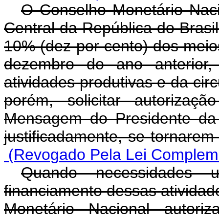
O Conselho Monetário Naci
Central da República do Brasil 
10% (dez por cento) dos meio
dezembro do ano anterior,
atividades produtivas e da cir
porém, solicitar autorizaç
Mensagem do Presidente da 
justificadamente, se tornarem
(Revogado Pela Lei Compleme
Quando necessidades u
financiamento dessas ativida
Monetário Nacional autori