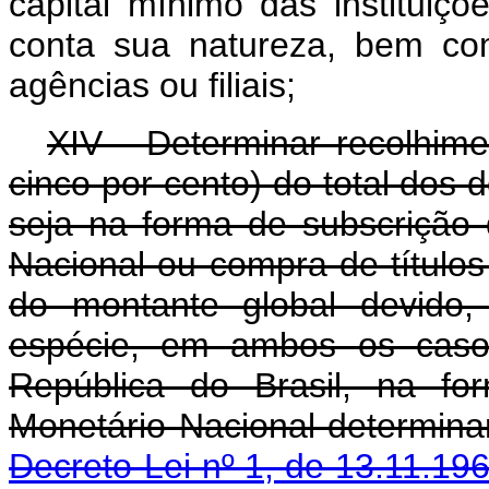
capital mínimo das instituiçõ
conta sua natureza, bem co
agências ou filiais;
XIV - Determinar recolhim
cinco por cento) do total dos d
seja na forma de subscrição 
Nacional ou compra de títulos
do montante global devido,
espécie, em ambos os caso
República do Brasil, na f
Monetário Nacional de
Decreto-Lei nº 1, de 13.11.19