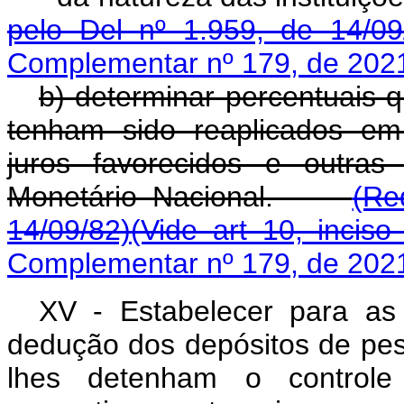
pelo Del nº 1.959, de 14/09
Complementar nº 179, de 202
b) determinar percentuais 
tenham sido reaplicados em 
juros favorecidos e outras
Monetário Nacional.
(Re
14/09/82)
(Vide art 10, inciso I
Complementar nº 179, de 202
XV - Estabelecer para as i
dedução dos depósitos de pess
lhes detenham o control