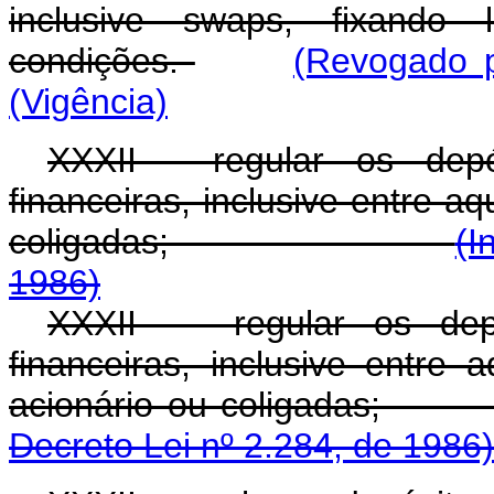
inclusive swaps, fixando 
condições.
(Revogado p
(Vigência)
XXXII - regular os depó
financeiras, inclusive entre a
coligadas;
(I
1986)
XXXII - regular os depó
financeiras, inclusive entre
acionário ou co
Decreto Lei nº 2.284, de 1986)