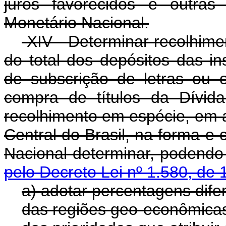
juros favorecidos e outras
Monetário Nacional.
XIV - Determinar recolhime
do total dos depósitos das ins
de subscrição de letras ou 
compra de títulos da Dívida
recolhimento em espécie, em
Central do Brasil, na forma e
Nacional determinar,
pelo Decreto Lei nº 1.580, de 
a) adotar percentagens dife
das regiões geo-econômica