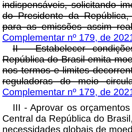
indispensáveis, solicitando 
do Presidente da República,
para as emissões assim rea
Complementar nº 179, de 202
II - Estabelecer condiç
República do Brasil emita moe
nos termos e limites decorre
reguladoras do meio circul
Complementar nº 179, de 202
III - Aprovar os orçamento
Central da República do Brasil
necessidades globais de moeda