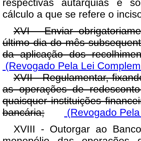
respectivas autarquias e s
cálculo a que se refere o inciso
XVI - Enviar obrigatoriam
último dia do mês subsequent
da aplicação dos recolhimen
(Revogado Pela Lei Compleme
XVII - Regulamentar, fixand
as operações de redesconto
quaisquer instituições finance
bancária;
(Revogado Pela 
XVIII - Outorgar ao Banco
monopólio das operações 