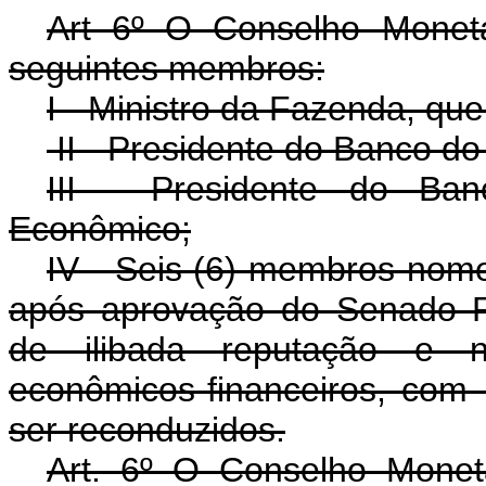
Art 6º O Conselho Monetá
seguintes membros:
I - Ministro da Fazenda, que
II - Presidente do Banco do
III - Presidente do Ban
Econômico;
IV - Seis (6) membros nome
após aprovação do Senado Fed
de ilibada reputação e n
econômicos-financeiros, com
ser reconduzidos.
Art. 6º O Conselho Monetá