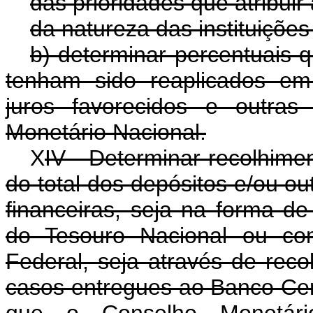
das prioridades que atribuir
da natureza das instituições
b) determinar percentuais 
tenham sido reaplicados em 
juros favorecidos e outras
Monetário Nacional.
X
IV - Determinar recolhime
do total dos depósitos e/ou out
financeiras, seja na forma de
do Tesouro Nacional ou com
Federal, seja através de re
casos entregues ao Banco Cent