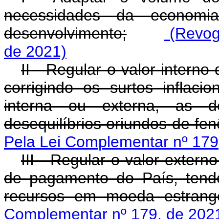
necessidades da economi
desenvolvimento;
(Revog
de 2021)
II - Regular o valor intern
corrigindo os surtos inflaci
interna ou externa, as d
desequilíbrios oriundos de fe
Pela Lei Complementar nº 179
III - Regular o valor exter
de pagamento do País, tendo
recursos em moeda estran
Complementar nº 179, de 202