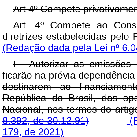
Art 4º Compete privativame
Art. 4º Compete ao Cons
diretrizes estabelecidas pelo
(Redação dada pela Lei nº 6.0
I - Autorizar as emissões
ficarão na prévia dependência 
destinarem ao financiamen
República do Brasil, das o
Nacional, nos termos do 
8.392, de 30.12.91)
(R
179, de 2021)