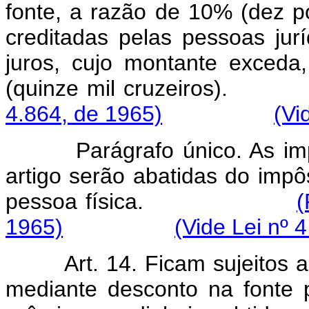
fonte, a razão de 10% (dez p
creditadas pelas pessoas jurí
juros, cujo montante exced
(quinze mil cruze
4.864, de 1965)
(Vi
Parágrafo único. As import
artigo serão abatidas do imp
pessoa física.
(
1965)
(Vide Lei nº 
Art. 14. Ficam sujeitos 
mediante desconto na fonte 