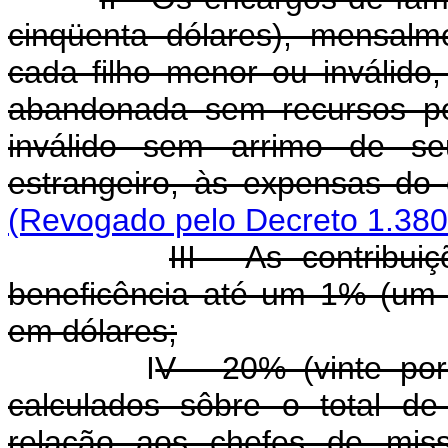
cinqüenta dólares), mensalm
cada filho menor ou inválido, 
abandonada sem recursos pe
inválido sem arrimo de s
estrangeiro, às expensas do c
(Revogado pelo Decreto 1.380
III - As contribu
beneficência até um 1% (um 
em dólares;
I
V - 20% (vinte por
calculados sôbre o total d
relação aos chefes de miss