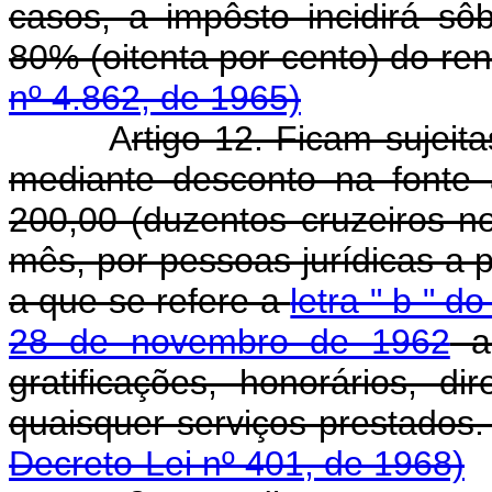
casos, a impôsto incidirá sô
80% (oitenta por cento)
nº 4.862, de 1965)
A
rtigo 12. Ficam sujeit
mediante desconto na fonte 
200,00 (duzentos cruzeiros n
mês, por pessoas jurídicas a p
a que se refere a
letra " b " d
28 de novembro de 1962
a 
gratificações, honorários, d
quaisquer serviços 
Decreto-Lei nº 401, de 1968)