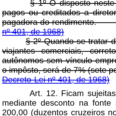
§ 1º O disposto neste
pagos ou creditados a diret
pagadora do rendi
nº 401, de 1968)
§ 2º Quando se tratar 
viajantes comerciais, corre
autônomos sem vínculo empr
o impôsto, será de 7% 
Decreto-Lei nº 401, de 1968)
Art. 12. Ficam sujeita
mediante desconto na fonte 
200,00 (duzentos cruzeiros n