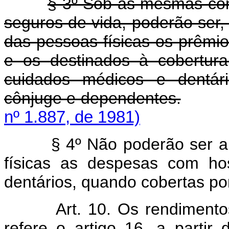
§ 3º Sob as mesmas con
seguros de vida, poderão ser,
das pessoas físicas os prêmi
e os destinados à cobertur
cuidados médicos e dentário
cônjuge e dependentes.
nº 1.887, de 1981)
§ 4º Não poderão ser abat
físicas as despesas com ho
dentários, quando cobertas po
Art. 10. Os rendimento
refere o artigo 16, a partir