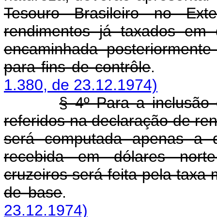
Tesouro Brasileiro no Exte
rendimentos já taxados em 
encaminhada posteriormente 
para fins de contrôle
1.380, de 23.12.1974)
§ 4º Para a inclusão
referidos na declaração de ren
será computada apenas a qu
recebida em dólares norte
cruzeiros será feita pela taxa
de base
23.12.1974)