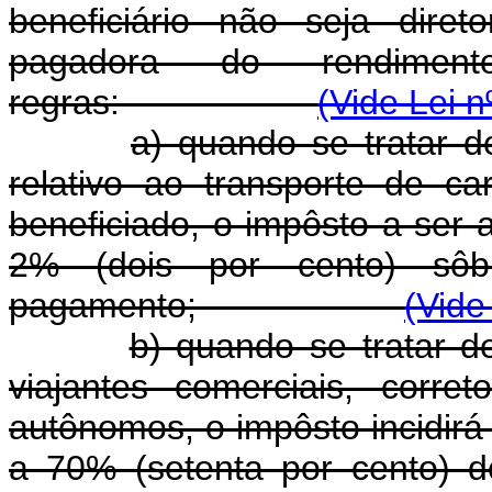
beneficiário não seja dire
pagadora do rendiment
regras:
(Vide Lei n
a) quando se tratar 
relativo ao transporte de c
beneficiado, o impôsto a ser
2% (dois por cento) sôb
pagamento;
(Vide
b) quando se tratar 
viajantes comerciais, corre
autônomos, o impôsto incidirá
a 70% (setenta por cento) d