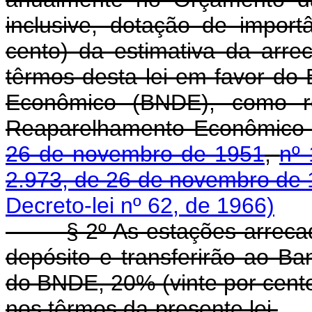
inclusive, dotação de import
cento) da estimativa da arr
têrmos desta lei em favor do
Econômico (BNDE), como r
Reaparelhamento Econômico 
26 de novembro de 1951
,
nº 
2.973, de 26 de novembro de
Decreto-lei nº 62, de 1966)
§ 2º As estações arrecadad
depósito e transferirão ao Ba
do BNDE, 20% (vinte por cent
nos têrmos da presente lei.