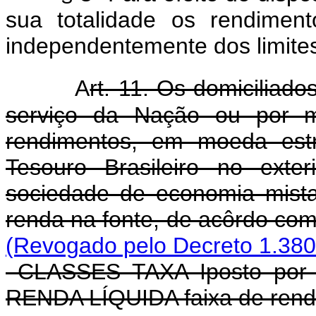
sua totalidade os rendiment
independentemente dos limites
A
rt. 11. Os domiciliado
serviço da Nação ou por m
rendimentos, em moeda estr
Tesouro Brasileiro no exte
sociedade de economia mista
renda na fonte, de acôrdo com
(Revogado pelo Decreto 1.380
CLASSES TAXA Iposto por A
RENDA LÍQUIDA faixa de rend