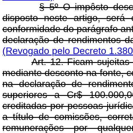
§ 5º O impôsto desc
disposto neste artigo, ser
conformidade do parágrafo ant
declaração de rendimentos da
(Revogado pelo Decreto 1.380
Art. 12. Ficam sujeita
mediante desconto na fonte, 
na declaração de rendimento
superiores a Cr$ 100.000,0
creditadas por pessoas jurídi
a título de comissões, corret
remunerações por qualque