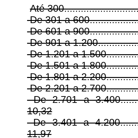
Até 300..........................
De 301 a 600.................
De 601 a 900.................
De 901 a 1.200..............
De 1.201 a 1.500............
De 1.501 a 1.800...........
De 1.801 a 2.200...........
De 2.201 a 2.700...........
De 2.701 a 3.400.........
10,32
De 3.401 a 4.200.........
11,97