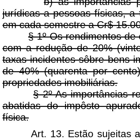
b) as importâncias 
jurídicas a pessoas físicas, a
em cada semestre a Cr$ 15.000
§ 1º Os rendimentos de q
com a redução de 20% (vinte
taxas incidentes sôbre bens i
de 40% (quarenta por cento
propriedades imobiliárias.
§ 2º As importâncias r
abatidas do impôsto apurad
física.
Art. 13. Estão sujeitas