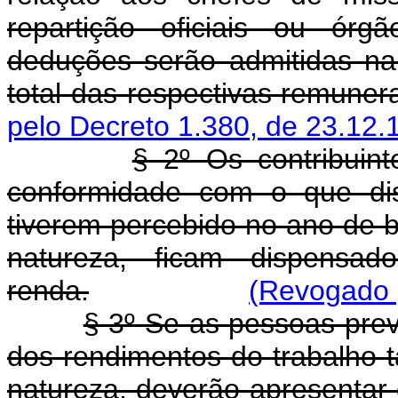
repartição oficiais ou órg
deduções serão admitidas na
total das respectivas remuner
pelo Decreto 1.380, de 23.12.
§ 2º Os contribuint
conformidade com o que dis
tiverem percebido no ano de 
natureza, ficam dispensad
renda.
(Revogado 
§ 3º Se as pessoas prev
dos rendimentos do trabalho t
natureza, deverão apresentar