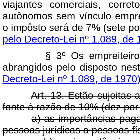
viajantes comerciais, corre
autônomos sem vínculo empr
o impôsto será de 7% (
pelo Decreto-Lei nº 1.089, de 
§ 3º Os empreiteiros de 
abrangidos pelo dispo
Decreto-Lei nº 1.089, de 1970
Art. 13. Estão sujeitas
fonte à razão de 10% (dez por
a) as importâncias pag
pessoas jurídicas a pessoas fís