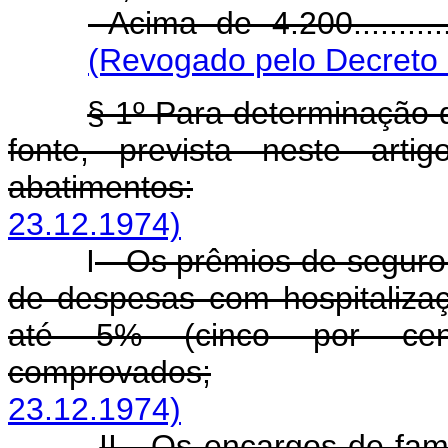
Acima de 4.200.............
(Revogado pelo Decreto 
§ 1º Para determinação d
fonte, prevista neste arti
abatimentos:
23.12.1974)
I
- Os prêmios de seguro 
de despesas com hospitaliza
até 5% (cinco por cen
comprovados;
23.12.1974)
II - Os encargos de fam