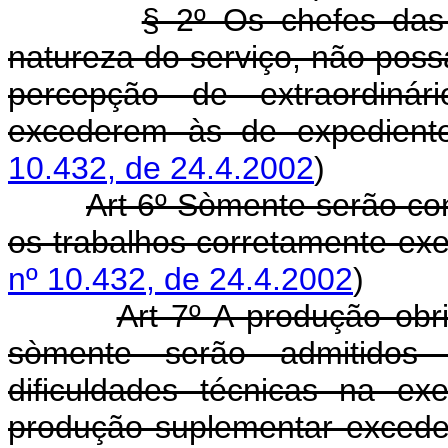
§ 2º Os chefes das 
natureza do serviço, não possa
percepção de extraordiná
excederem às de expedien
10.432, de 24.4.2002
)
Art 6º Sòmente serão con
os trabalhos corretamente ex
nº 10.432, de 24.4.2002
)
Art 7º A produção obr
sòmente serão admitidos
dificuldades técnicas na e
produção suplementar excede