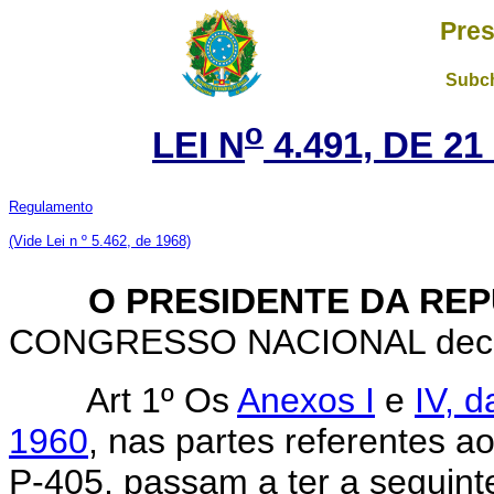
Pres
Subch
o
LEI N
4.491, DE 2
Regulamento
(Vide Lei n º 5.462, de 1968)
O PRESIDENTE DA REP
CONGRESSO NACIONAL decreta
Art 1º Os
Anexos I
e
IV, d
1960
, nas partes referentes 
P-405, passam a ter a seguint