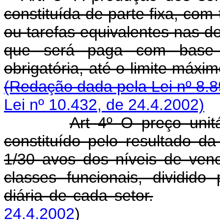
constituída de parte fixa, co
ou tarefas equivalentes nas d
que será paga com base 
obrigatória, até o limite 
(Redação dada pela Lei nº 8.8
Lei nº 10.432, de 24.4.2002)
Art 4º O preço unit
constituído pelo resultado d
1/30 avos dos níveis de ven
classes funcionais, dividido
diária de cada setor.
24.4.2002
)