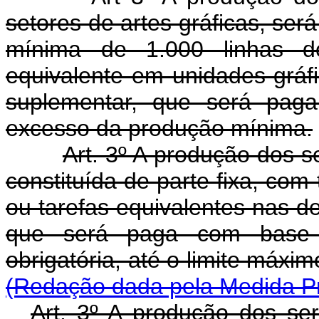
setores de artes gráficas, será
mínima de 1.000 linhas d
equivalente em unidades-gráfi
suplementar, que será paga
excesso da produção mínima.
Art. 3º A produção dos s
constituída de parte fixa, co
ou tarefas equivalentes nas d
que será paga com base 
obrigatória, até o limite máxi
(Redação dada pela Medida Pr
Art. 3º A produção dos se