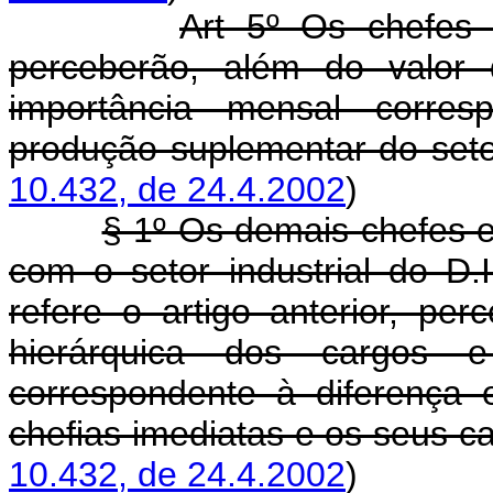
Art 5º Os chefes 
perceberão, além do valor 
importância mensal corres
produção suplementar do set
10.432, de 24.4.2002
)
§ 1º Os demais chefes e
com o setor industrial do D.
refere o artigo anterior, pe
hierárquica dos cargos 
correspondente à diferença 
chefias imediatas e os seus 
10.432, de 24.4.2002
)