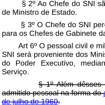
§ 2º Ao Chefe do SNI são 
de Ministro de Estado.
§ 3º O Chefe do SNI perce
para os Chefes de Gabinete da
Art 6º O pessoal civil e m
SNI será proveniente dos Mini
do Poder Executivo, median
Serviço.
§ 1º Além dêsses s
admitido pessoal na forma do
de julho de 1960
.