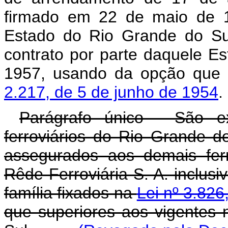
firmado em 22 de maio de 1
Estado do Rio Grande do Sul
contrato por parte daquele E
1957, usando da opção que
2.217, de 5 de junho de 1954
.
Parágrafo único - São ex
ferroviários do Rio Grande d
assegurados aos demais ferro
Rêde Ferroviária S. A. inclusi
família fixados na
Lei nº 3.82
que superiores aos vigentes