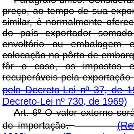
preço, ao tempo de sua expor
similar, é normalmente ofere
do país exportador somado 
envoltório ou embalagem 
colocação no pôrto de embarq
fôr o caso, os impostos e
recuperáveis pela expor
pelo Decreto-Lei nº 37, de 1
Decreto-Lei nº 730, de 1969)
Art. 6º O valor externo se
.
de importação
(Re