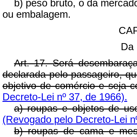
b) peso bruto, o da mercado
ou embalagem.
CAP
Da
Art. 17. Será desembaraç
declarada pelo passageiro, q
objetivo de comércio e seja co
Decreto-Lei nº 37, de 1966).
a) roupas e objetos de 
(Revogado pelo Decreto-Lei nº
b) roupas de cama e me