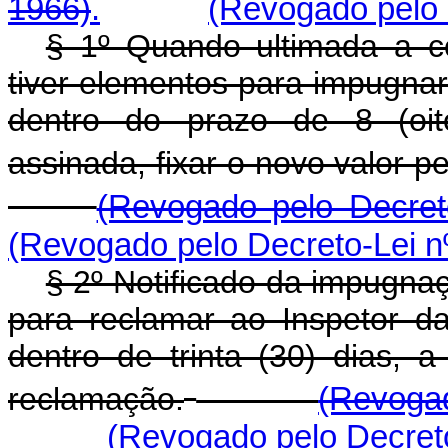
1966)
.
(Revogado pelo 
§ 1º Quando ultimada a co
tiver elementos para impugnar
dentro do prazo de 8 (oit
assinada, fixar o novo valor p
(Revogado pelo Decret
(Revogado pelo Decreto-Lei n
§ 2º Notificado da impugnaçã
para reclamar ao Inspetor d
dentro de trinta (30) dias, 
reclamação.
(Revogad
(Revogado pelo Decreto