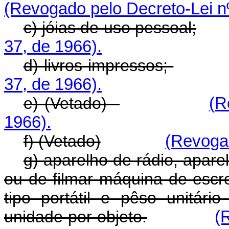
(Revogado pelo Decreto-Lei nº
c) jóias de uso pessoal;
37, de 1966).
d) livros impressos;
37, de 1966).
e) (Vetado)
(R
1966).
f) (Vetado)
(Revogad
g) aparelho de rádio, apare
ou de filmar máquina de escre
tipo portátil e pêso unitár
unidade por objeto.
(