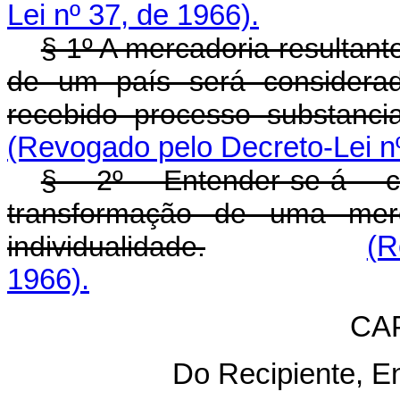
Lei nº 37, de 1966).
§ 1º A mercadoria resultan
de um país será considerad
recebido processo substanci
(Revogado pelo Decreto-Lei nº
§ 2º Entender-se-á c
transformação de uma merc
individualidade.
(R
1966).
CA
Do Recipiente, E