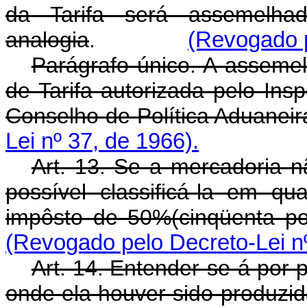
da Tarifa será assemelha
analogia
.
(Revogado p
Parágrafo único. A asseme
de Tarifa autorizada pelo In
Conselho de Política Aduaneir
Lei nº 37, de 1966).
Art. 13. Se a mercadoria 
possível classificá-la em qu
impôsto de 50%(cinqüenta por
(Revogado pelo Decreto-Lei nº
Art. 14. Entender-se-á por
onde ela houver sido produzid