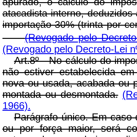
apurado, o cálculo do impo
atacadista interno, deduzidos 
importação 30% (trinta por c
(Revogado pelo Decreto-
(Revogado pelo Decreto-Lei n
Art.8º - No cálculo do imp
não estiver estabelecida em 
nova ou usada, acabada ou p
montada ou desmontada.
(R
1966).
Parágrafo único. Em caso d
ou por força maior, será c