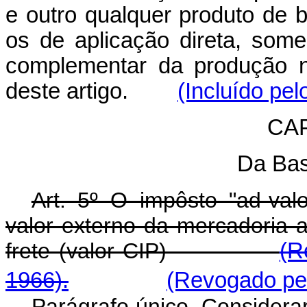
e outro qualquer produto de 
os de aplicação direta, some
complementar da produção n
deste artigo.
(Incluído pel
CAP
Da Bas
Art. 5º O impôsto "ad-va
valor externo da mercadoria 
frete (valor CIP)
(R
1966).
(Revogado pel
Parágrafo único. Considera