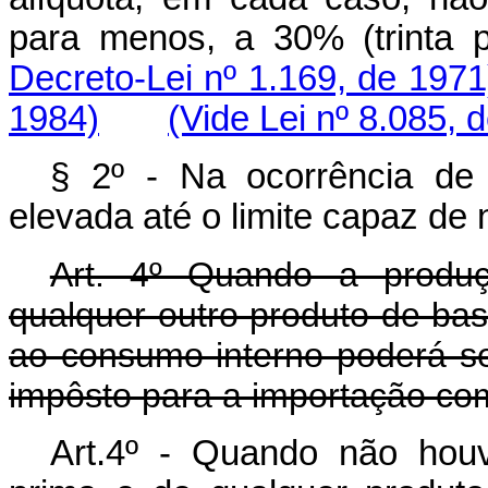
para menos, a 30% (trint
Decreto-Lei nº 1.169, de 1971
1984)
(Vide Lei nº 8.085, 
§ 2º - Na ocorrência de 
elevada até o limite capaz de n
Art. 4º Quando a produç
qualquer outro produto de base
ao consumo interno poderá s
impôsto para a importação co
Art.4º - Quando não houv