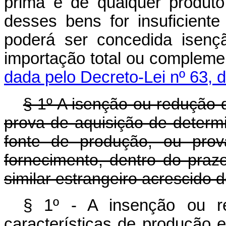
prima e de qualquer produt
desses bens for insuficient
poderá ser concedida isenç
importação total ou comple
dada pelo Decreto-Lei nº 63, 
§ 1º A isenção ou redução 
prova de aquisição de determ
fonte de produção, ou prov
fornecimento, dentro do praz
similar estrangeiro acrescido 
§ 1º - A insenção ou r
características de produção e