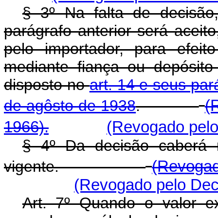
§ 3º Na falta de decisão
parágrafo anterior será aceito
pelo importador, para efei
mediante fiança ou depósito
disposto no
art. 14 e seus par
de agôsto de 1938
.
(
1966).
(Revogado pelo 
§ 4º Da decisão caberá r
vigente.
(Revogad
(Revogado pelo Decr
Art. 7º Quando o valor e