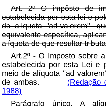
Art. 2º O impôsto de im
estabelecida por esta lei e p
de alíquota "ad-valorem", 
equivalente específica, aplica
alíquota de que resultar tribu
Art.2º - O Imposto sobre 
estabelecida por esta Lei e p
meio de alíquota "ad valorem
de ambas.
(Redação d
1988)
Parágrafo único. A alíq