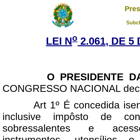
Pres
Subch
o
LEI N
2.061, DE 
O PRESIDENTE DA 
CONGRESSO NACIONAL decreta
Art 1º É concedida ise
inclusive impôsto de co
sobressalentes e acessó
instrumentos, utensílios 