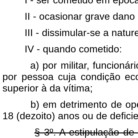
I - ser cometido em époc
II - ocasionar grave dano 
III - dissimular-se a natu
IV - quando cometido:
a) por militar, funcionári
por pessoa cuja condição ec
superior à da vítima;
b) em detrimento de ope
18 (dezoito) anos ou de deficie
§ 3º. A estipulação de 