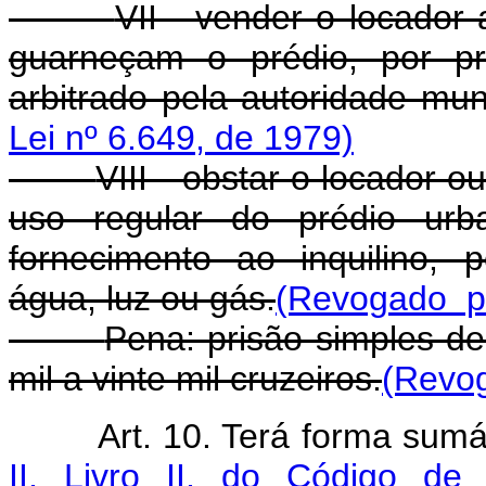
VII - vender o locador 
guarneçam o prédio, por pr
arbitrado pela autoridade mun
Lei nº 6.649, de 1979)
VIII - obstar o locador 
uso regular do prédio urb
fornecimento ao inquilino,
água, luz ou gás.
(Revogado pe
Pena: prisão simples de
mil a vinte mil cruzeiros.
(Revog
Art. 10. Terá forma sum
II, Livro II, do Código de