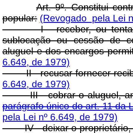
Art. 9º. Constitui co
popular:
(Revogado pela Lei n
I - receber, ou tent
sublocação ou cessão de co
aluguel e dos encargos permiti
6.649, de 1979)
II - recusar fornecer reci
6.649, de 1979)
III - cobrar o aluguel,
parágrafo único do art. 11 da 
pela Lei nº 6.649, de 1979)
IV - deixar o proprietári