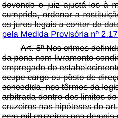
devendo o juiz ajustá-los à m
cumprida, ordenar a restitui
os juros legais a contar da da
pela Medida Provisória nº 2.1
Art. 5º Nos crimes defini
da pena nem livramento condici
empregado do estabelecimento 
ocupe cargo ou pôsto de direç
concedida, nos têrmos da legi
arbitrada dentro dos limites de
cruzeiros nas hipóteses do art.
cem mil cruzeiros nos demais