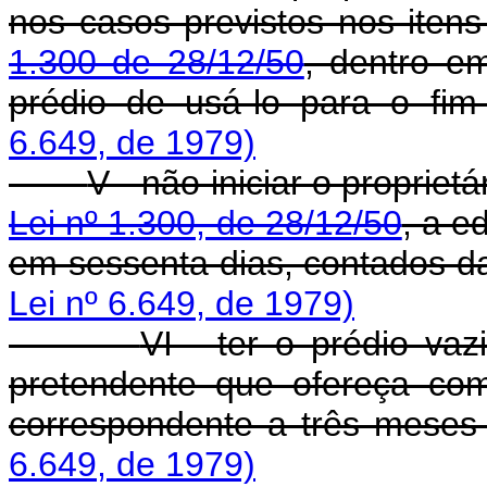
nos casos previstos nos itens 
1.300 de 28/12/50
, dentro e
prédio de usá-lo para o fim
6.649, de 1979)
V - não iniciar o propriet
Lei nº 1.300, de 28/12/50
, a e
em sessenta dias, contados da
Lei nº 6.649, de 1979)
VI - ter o prédio vaz
pretendente que ofereça com
correspondente a três meses 
6.649, de 1979)