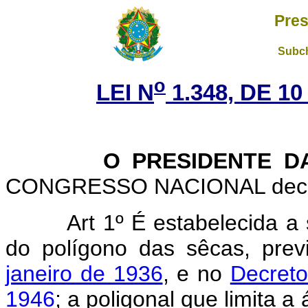
Pres
Subch
o
LEI N
1.348, DE 1
O PRESIDENTE DA 
CONGRESSO NACIONAL decreta
Art 1º É estabelecida a 
do polígono das sêcas, pre
janeiro de 1936
, e no
Decreto
1946
; a poligonal que limita a