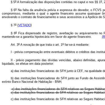
o
o
§ 5
A formalização das disposições contidas no caput e nos §§ 1
, 
o
§ 6
Na falta da anuência prévia e expressa do devedor, o FCVS po
compromisso, mediante o qual o agente financeiro assume quaisquer ônus
envolvendo o contrato de financiamento e seus acessórios e a Apólice
o
§ 7
(
VETADO
)
o
§ 8
Fica dispensado de registro, averbação ou arquivamento no Re
mantendo-se a garantia hipotecária em favor do agente financeiro.
(R
o
o
Art. 3
A novação de que trata o art. 1
far-se-á mediante:
I - prévia compensação entre eventuais débitos e créditos das instit
II - prévio pagamento das dívidas vencidas, abaixo definidas, apu
liquidado, se efetue em data posterior:
a) das instituições financiadoras do SFH junto à CEF, na qualidade
b) das instituições financiadoras do SFH junto ao Fundo de Assist
extinto Banco Nacional de Habitação - BNH;
c) das instituições financiadoras do SFH relativas ao Seguro Habitac
c) das instituições financiadoras do SFH relativas ao Seguro H
c) das instituições financiadoras do SFH relativas ao Seguro 