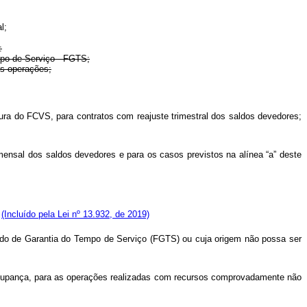
l;
:
mpo de Serviço - FGTS;
is operações;
ura do FCVS, para contratos com reajuste trimestral dos saldos devedores;
mensal dos saldos devedores e para os casos previstos na alínea “a” deste
:
(Incluído pela Lei nº 13.932, de 2019)
Fundo de Garantia do Tempo de Serviço (FGTS) ou cuja origem não possa ser
e poupança, para as operações realizadas com recursos comprovadamente não