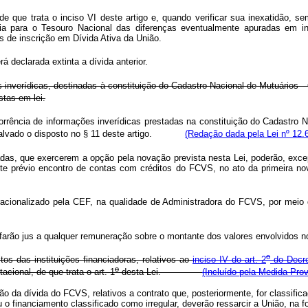
e que trata o inciso VI deste artigo e, quando verificar sua inexatidão, s
ia para o Tesouro Nacional das diferenças eventualmente apuradas em ins
s de inscrição em Dívida Ativa da União.
 declarada extinta a dívida anterior.
 inverídicas, destinadas à constituição do Cadastro Nacional de Mutuários
stas em lei.
rência de informações inverídicas prestadas na constituição do Cadastro N
ressalvado o disposto no § 11 deste artigo.
(Redação dada pela Lei nº 12.
, que exercerem a opção pela novação prevista nesta Lei, poderão, excep
nte prévio encontro de contas com créditos do FCVS, no ato da primeira n
racionalizado pela CEF, na qualidade de Administradora do FCVS, por meio
farão jus a qualquer remuneração sobre o montante dos valores envolvidos no
o
os das instituições financiadoras, relativos ao
inciso IV do art. 2
do Decre
o
cional, de que trata o art. 1
desta Lei.
(Incluído pela Medida Prov
ão da dívida do FCVS, relativos a contrato que, posteriormente, for classific
 o financiamento classificado como irregular, deverão ressarcir a União, n