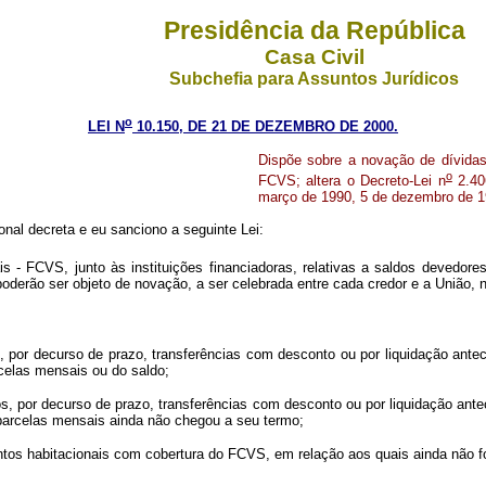
Presidência da República
Casa Civil
Subchefia para Assuntos Jurídicos
o
LEI N
10.150, DE 21 DE DEZEMBRO DE 2000.
Dispõe sobre a novação de dívida
o
FCVS; altera o Decreto-Lei n
2.406
março de 1990, 5 de dezembro de 19
al decreta e eu sanciono a seguinte Lei:
- FCVS, junto às instituições financiadoras, relativas a saldos devedores
oderão ser objeto de novação, a ser celebrada entre cada credor e a União, 
dos, por decurso de prazo, transferências com desconto ou por liquidação an
rcelas mensais ou do saldo;
rados, por decurso de prazo, transferências com desconto ou por liquidação a
 parcelas mensais ainda não chegou a seu termo;
amentos habitacionais com cobertura do FCVS, em relação aos quais ainda não f