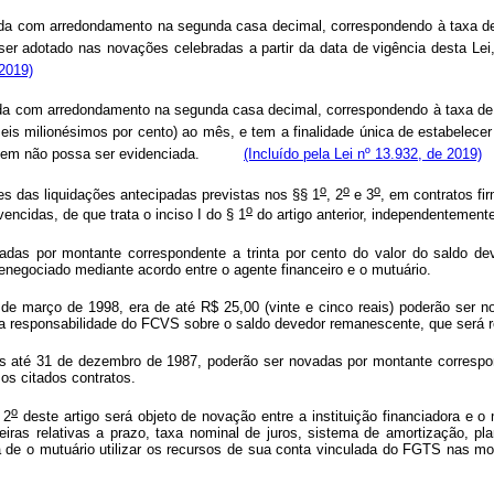
 citada com arredondamento na segunda casa decimal, correspondendo à taxa d
 a ser adotado nas novações celebradas a partir da data de vigência desta Le
 2019)
citada com arredondamento na segunda casa decimal, correspondendo à taxa de 
s milionésimos por cento) ao mês, e tem a finalidade única de estabelecer o
 origem não possa ser evidenciada.
(Incluído pela Lei nº 13.932, de 2019)
o
o
o
s das liquidações antecipadas previstas nos §§ 1
, 2
e 3
, em contratos f
o
encidas, de que trata o inciso I do § 1
do artigo anterior, independentemente
adas por montante correspondente a trinta por cento do valor do saldo de
negociado mediante acordo entre o agente financeiro e o mutuário.
1 de março de 1998, era de até R$ 25,00 (vinte e cinco reais) poderão ser 
 a responsabilidade do FCVS sobre o saldo devedor remanescente, que será r
dos até 31 de dezembro de 1987, poderão ser novadas por montante correspo
os citados contratos.
o
 2
deste artigo será objeto de novação entre a instituição financiadora e o
eiras relativas a prazo, taxa nominal de juros, sistema de amortização, pl
va de o mutuário utilizar os recursos de sua conta vinculada do FGTS nas m