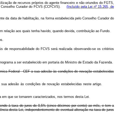
lização de recursos próprios do agente financeiro e não oriundos do FGTS,
 pelo Conselho Curador do FCVS (CCFCVS).
(Incluído pela Lei nº 15.265, de
te da data de habilitação, na forma estabelecida pelo Conselho Curador do
m relação aos quais tenha havido, quando devida, contribuição ao Fundo.
os.
is de responsabilidade do FCVS será realizada observando-se os critérios
onograma a ser estabelecido em portaria do Ministro de Estado da Fazenda.
onômica Federal - CEF a sua adesão às condições de novação estabelecidas
EF a sua adesão às condições de novação estabelecidas neste artigo.
da em que se tornarem caracterizados, nos termos desta Lei.
endo à taxa de juros de 0,5% (cinco décimos por cento) ao mês, e tem a
igência desta Lei, independentemente de eventual alteração na taxa de juros