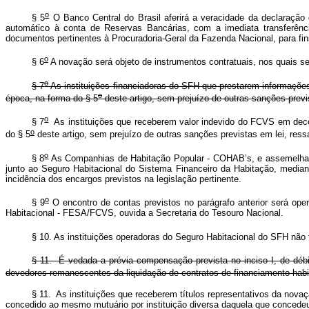
o
§ 5
O Banco Central do Brasil aferirá a veracidade da declaração d
automático à conta de Reservas Bancárias, com a imediata transferênc
documentos pertinentes à Procuradoria-Geral da Fazenda Nacional, para fin
o
§ 6
A novação será objeto de instrumentos contratuais, nos quais será
o
§ 7
As instituições financiadoras do SFH que prestarem informações
o
época, na forma do § 5
deste artigo, sem prejuízo de outras sanções previ
o
§ 7
As instituições que receberem valor indevido do FCVS em decor
o
do § 5
deste artigo, sem prejuízo de outras sanções previstas em lei, 
o
§ 8
As Companhias de Habitação Popular - COHAB’s, e assemelhadas
junto ao Seguro Habitacional do Sistema Financeiro da Habitação, media
incidência dos encargos previstos na legislação pertinente.
o
§ 9
O encontro de contas previstos no parágrafo anterior será ope
Habitacional - FESA/FCVS, ouvida a Secretaria do Tesouro Nacional.
§ 10. As instituições operadoras do Seguro Habitacional do SFH não 
§ 11. É vedada a prévia compensação prevista no inciso I, de débit
devedores remanescentes da liquidação de contratos de financiamento habita
§ 11. As instituições que receberem títulos representativos da novaç
concedido ao mesmo mutuário por instituição diversa daquela que concedeu