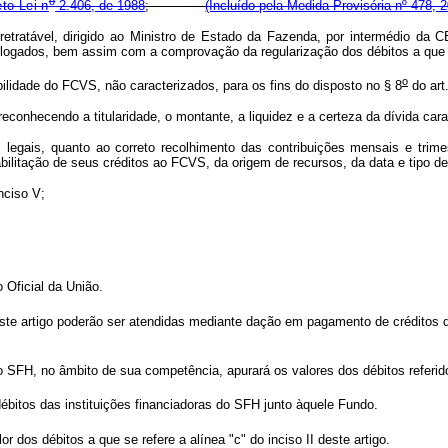
o
to-Lei n
2.406, de 1988
;
(Incluído pela Medida Provisória nº 478, 
 irretratável, dirigido ao Ministro de Estado da Fazenda, por intermédio d
logados, bem assim com a comprovação da regularização dos débitos a que se 
o
ilidade do FCVS, não caracterizados, para os fins do disposto no § 8
do art
conhecendo a titularidade, o montante, a liquidez e a certeza da dívida cara
es legais, quanto ao correto recolhimento das contribuições mensais e t
abilitação de seus créditos ao FCVS, da origem de recursos, da data e tipo d
nciso V;
 Oficial da União.
deste artigo poderão ser atendidas mediante dação em pagamento de créditos 
H, no âmbito de sua competência, apurará os valores dos débitos referidos n
bitos das instituições financiadoras do SFH junto àquele Fundo.
dos débitos a que se refere a alínea "c" do inciso II deste artigo.