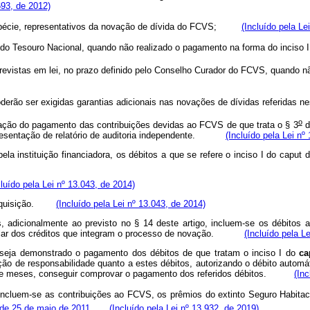
693, de 2012)
 espécie, representativos da novação de dívida do FCVS;
(Incluído pela Le
ca do Tesouro Nacional, quando não realizado o pagamento na forma do in
revistas em lei, no prazo definido pelo Conselho Curador do FCVS, quando n
oderão ser exigidas garantias adicionais nas novações de dívidas referid
o
ação do pagamento das contribuições devidas ao FCVS de que trata o § 3
d
a apresentação de relatório de auditoria independente.
(Incluído pela Lei nº
la instituição financiadora, os débitos a que se refere o inciso I do
caput
d
cluído pela Lei nº 13.043, de 2014)
 da aquisição.
(Incluído pela Lei nº 13.043, de 2014)
 adicionalmente ao previsto no § 14 deste artigo, incluem-se os débitos a
itular dos créditos que integram o processo de novação.
(Incluído pela L
seja demonstrado o pagamento dos débitos de que tratam o inciso I do
ca
ão de responsabilidade quanto a estes débitos, autorizando o débito automát
ve meses, conseguir comprovar o pagamento dos referidos débitos.
(Inc
incluem-se as contribuições ao FCVS, os prêmios do extinto Seguro Habita
, de 25 de maio de 2011
.
(Incluído pela Lei nº 13.932, de 2019)