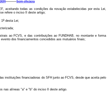
2009)
Sem eficácia
a CEF, aceitando todas as condições da novação estabelecidas por esta Lei,
refere o inciso II deste artigo;
o
. 1
desta Lei;
cterizada;
rimestrais ao FCVS, e das contribuições ao FUNDHAB, no montante e forma
e evento dos financiamentos concedidos aos mutuários finais;
das instituições financiadoras do SFH junto ao FCVS, desde que aceita pelo
as alíneas "a" e "b" do inciso II deste artigo.