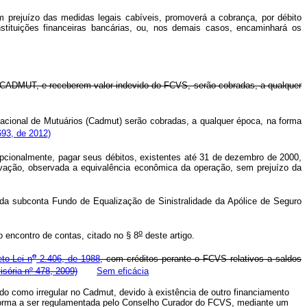
em prejuízo das medidas legais cabíveis, promoverá a cobrança, por débito
tituições financeiras bancárias, ou, nos demais casos, encaminhará os
 - CADMUT, e receberem valor indevido do FCVS, serão cobradas, a qualquer
acional de Mutuários (Cadmut) serão cobradas, a qualquer época, na forma
693, de 2012)
cionalmente, pagar seus débitos, existentes até 31 de dezembro de 2000,
ovação, observada a equivalência econômica da operação, sem prejuízo da
 da subconta Fundo de Equalização de Sinistralidade da Apólice de Seguro
o
 encontro de contas, citado no § 8
deste artigo.
o
to-Lei n
2.406, de 1988
, com créditos perante o FCVS relativos a saldos
isória nº 478, 2009)
Sem eficácia
ado como irregular no Cadmut, devido à existência de outro financiamento
a forma a ser regulamentada pelo Conselho Curador do FCVS, mediante um