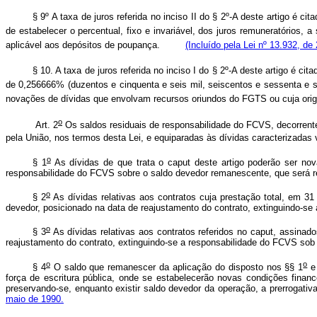
§ 9º A taxa de juros referida no inciso II do § 2º-A deste artigo é
de estabelecer o percentual, fixo e invariável, dos juros remuneratórios,
aplicável aos depósitos de poupança.
(Incluído pela Lei nº 13.932, de
§ 10. A taxa de juros referida no inciso I do § 2º-A deste artigo é 
de 0,256666% (duzentos e cinquenta e seis mil, seiscentos e sessenta e sei
novações de dívidas que envolvam recursos oriundos do FGTS ou cuja
o
Art. 2
Os saldos residuais de responsabilidade do FCVS, decorrente
pela União, nos termos desta Lei, e equiparadas às dívidas caracterizadas v
o
§ 1
As dívidas de que trata o caput deste artigo poderão ser nov
responsabilidade do FCVS sobre o saldo devedor remanescente, que será re
o
§ 2
As dívidas relativas aos contratos cuja prestação total, em 3
devedor, posicionado na data de reajustamento do contrato, extinguindo-se
o
§ 3
As dívidas relativas aos contratos referidos no caput, assina
reajustamento do contrato, extinguindo-se a responsabilidade do FCVS sob 
o
o
§ 4
O saldo que remanescer da aplicação do disposto nos §§ 1
e
força de escritura pública, onde se estabelecerão novas condições financ
preservando-se, enquanto existir saldo devedor da operação, a prerrogati
maio de 1990.