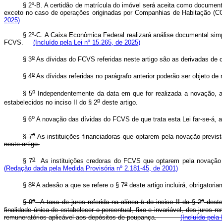
§ 2º-B. A certidão de matrícula do imóvel será aceita como documen
exceto no caso de operações originadas por Companhias de Habitação 
2025)
§ 2º-C. A Caixa Econômica Federal realizará análise documental sim
FCVS.
(Incluído pela Lei nº 15.265, de 2025)
o
§ 3
As dívidas do FCVS referidas neste artigo são as derivadas de 
o
§ 4
As dívidas referidas no parágrafo anterior poderão ser objeto de
o
§ 5
Independentemente da data em que for realizada a novação, a 
o
estabelecidos no inciso II do § 2
deste artigo.
o
§ 6
A novação das dívidas do FCVS de que trata esta Lei far-se-á, a
o
§ 7
As instituições financiadoras que optarem pela novação previs
neste artigo.
o
§ 7
As instituições credoras do FCVS que optarem pela novação
(Redação dada pela Medida Provisória nº 2.181-45, de 2001)
o
o
§ 8
A adesão a que se refere o § 7
deste artigo incluirá, obrigator
o
o
§ 9
A taxa de juros referida na alínea
b
do inciso II do § 2
deste
finalidade única de estabelecer o percentual, fixo e invariável, dos juros
remuneratórios aplicável aos depósitos de poupança.
(Incluído pela