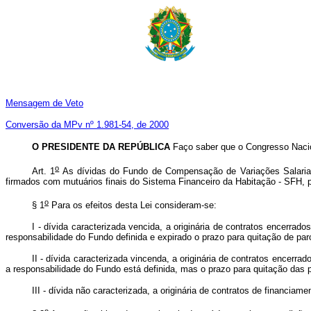
Mensagem de Veto
Conversão da MPv nº 1.981-54, de 2000
O PRESIDENTE DA REPÚBLICA
Faço saber que o Congresso Nacion
o
Art. 1
As dívidas do Fundo de Compensação de Variações Salariais 
firmados com mutuários finais do Sistema Financeiro da Habitação - SFH, p
o
§ 1
Para os efeitos desta Lei consideram-se:
I - dívida caracterizada vencida, a originária de contratos encerra
responsabilidade do Fundo definida e expirado o prazo para quitação de pa
II - dívida caracterizada vincenda, a originária de contratos encer
a responsabilidade do Fundo está definida, mas o prazo para quitação das
III - dívida não caracterizada, a originária de contratos de financi