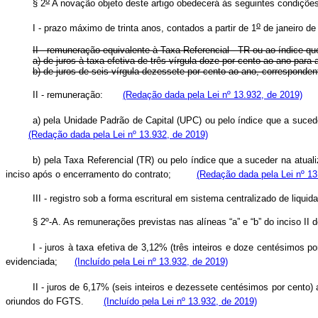
o
§ 2
A novação objeto deste artigo obedecerá às seguintes condições
o
I - prazo máximo de trinta anos, contados a partir de 1
de janeiro de
II - remuneração equivalente à Taxa Referencial - TR ou ao índice q
a) de juros à taxa efetiva de três vírgula doze por cento ao ano pa
b) de juros de seis vírgula dezessete por cento ao ano, corresponde
II - remuneração:
(Redação dada pela Lei nº 13.932, de 2019)
a) pela Unidade Padrão de Capital (UPC) ou pelo índice que a suced
(Redação dada pela Lei nº 13.932, de 2019)
b) pela Taxa Referencial (TR) ou pelo índice que a suceder na atua
inciso após o encerramento do contrato;
(Redação dada pela Lei nº 13
III - registro sob a forma escritural em sistema centralizado de liquid
§ 2º-A. As remunerações previstas nas alíneas “a” e “b” do inciso II
I - juros à taxa efetiva de 3,12% (três inteiros e doze centésimos
evidenciada;
(Incluído pela Lei nº 13.932, de 2019)
II - juros de 6,17% (seis inteiros e dezessete centésimos por cent
oriundos do FGTS.
(Incluído pela Lei nº 13.932, de 2019)