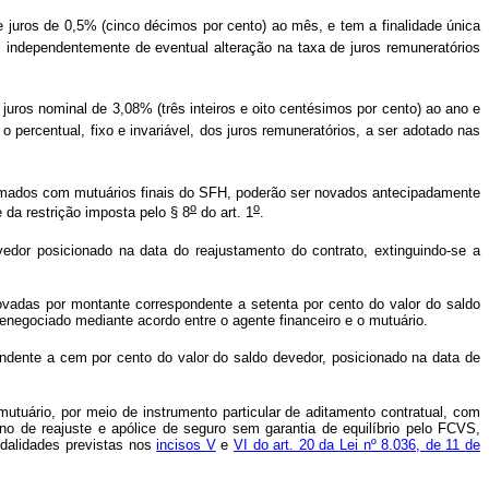
e juros de 0,5% (cinco décimos por cento) ao mês, e tem a finalidade única
i, independentemente de eventual alteração na taxa de juros remuneratórios
juros nominal de 3,08% (três inteiros e oito centésimos por cento) ao ano e
 percentual, fixo e invariável, dos juros remuneratórios, a ser adotado nas
irmados com mutuários finais do SFH, poderão ser novados antecipadamente
o
o
 da restrição imposta pelo § 8
do art. 1
.
vedor posicionado na data do reajustamento do contrato, extinguindo-se a
novadas por montante correspondente a setenta por cento do valor do saldo
enegociado mediante acordo entre o agente financeiro e o mutuário.
ndente a cem por cento do valor do saldo devedor, posicionado na data de
 mutuário, por meio de instrumento particular de aditamento contratual, com
ano de reajuste e apólice de seguro sem garantia de equilíbrio pelo FCVS,
odalidades previstas nos
incisos V
e
VI do art. 20 da Lei nº 8.036, de 11 de