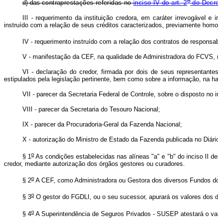
o
d) das
contraprestações referidas no
inciso IV do art. 2
do Decre
III - requerimento da instituição credora, em caráter irrevogável e
instruído com a relação de seus créditos caracterizados, previamente homo
IV - requerimento instruído com a relação dos contratos de responsab
V - manifestação da CEF, na qualidade de Administradora do FCVS, re
VI - declaração do credor, firmada por dois de seus representant
estipulados pela legislação pertinente, bem como sobre a informação, na h
VII - parecer da Secretaria Federal de Controle, sobre o disposto no i
VIII - parecer da Secretaria do Tesouro Nacional;
IX - parecer da Procuradoria-Geral da Fazenda Nacional;
X - autorização do Ministro de Estado da Fazenda publicada no Diário
o
§ 1
As condições estabelecidas nas alíneas "a" e "b" do inciso II 
credor, mediante autorização dos órgãos gestores ou curadores.
o
§ 2
A CEF, como Administradora ou Gestora dos diversos Fundos do SF
o
§ 3
O gestor do FGDLI, ou o seu sucessor, apurará os valores dos dé
o
§ 4
A Superintendência de Seguros Privados - SUSEP atestará o valor 