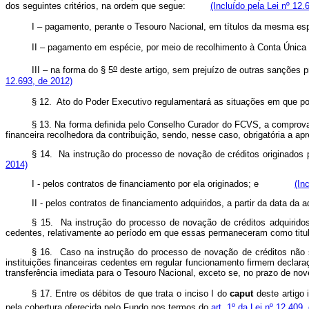
dos seguintes critérios, na ordem que segue:
(Incluído pela Lei nº 12.
I – pagamento, perante o Tesouro Nacional, em títulos da mesma
II – pagamento em espécie, por meio de recolhimento à Conta Úni
o
III – na forma do § 5
deste artigo, sem prejuízo de outras sanções p
12.693, de 2012)
§ 12. Ato do Poder Executivo regulamentará as situações em que p
§ 13. Na forma definida pelo Conselho Curador do FCVS, a comprov
financeira recolhedora da contribuição, sendo, nesse caso, obrigatória 
§ 14. Na instrução do processo de novação de créditos originados pe
2014)
I - pelos contratos de financiamento por ela originados; e
(In
II - pelos contratos de financiamento adquiridos, a partir da data
§ 15. Na instrução do processo de novação de créditos adquiridos,
cedentes, relativamente ao período em que essas permaneceram como t
§ 16. Caso na instrução do processo de novação de créditos não 
instituições financeiras cedentes em regular funcionamento firmem declaraç
transferência imediata para o Tesouro Nacional, exceto se, no prazo de no
§ 17. Entre os débitos de que trata o inciso I do
caput
deste artigo 
pela cobertura oferecida pelo Fundo nos termos do
art. 1º da Lei nº 12.409