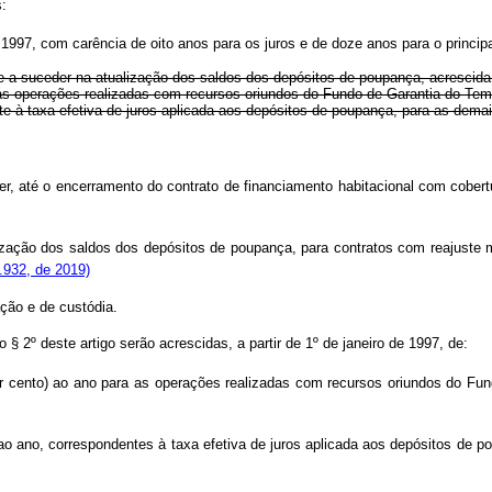
:
 1997, com carência de oito anos para os juros e de doze anos para o principa
ue a suceder na atualização dos saldos dos depósitos de poupança, acrescida
ra as operações realizadas com recursos oriundos do Fundo de Garantia do Te
nte à taxa efetiva de juros aplicada aos depósitos de poupança, para as dema
er, até o encerramento do contrato de financiamento habitacional com cobert
lização dos saldos dos depósitos de poupança, para contratos com reajuste 
.932, de 2019)
ação e de custódia.
 do § 2º deste artigo serão acrescidas, a partir de 1º de janeiro de 1997, de
 por cento) ao ano para as operações realizadas com recursos oriundos do 
o) ao ano, correspondentes à taxa efetiva de juros aplicada aos depósitos d