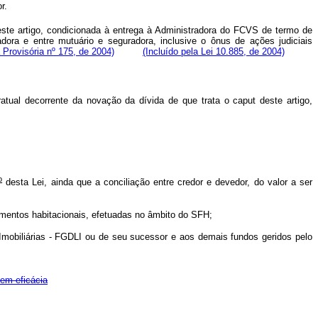
r.
ste artigo, condicionada à entrega à Administradora do FCVS de termo de
dora e entre mutuário e seguradora, inclusive o ônus de ações judiciais
 Provisória nº 175, de 2004)
(Incluído pela Lei 10.885, de 2004)
tual decorrente da novação da dívida de que trata o caput deste artigo,
o
desta Lei, ainda que a conciliação entre credor e devedor, do valor a ser
amentos habitacionais, efetuadas no âmbito do SFH;
Imobiliárias - FGDLI ou de seu sucessor e aos demais fundos geridos pelo
em eficácia