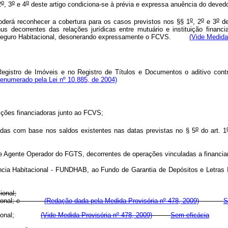
o
o
o
2
, 3
e 4
deste artigo condiciona-se à prévia e expressa anuência do devedo
o
o
o
derá reconhecer a cobertura para os casos previstos nos §§ 1
, 2
e 3
de
 decorrentes das relações jurídicas entre mutuário e instituição financia
 do Seguro Habitacional, desonerando expressamente o FCVS.
(Vide Medida
gistro de Imóveis e no Registro de Títulos e Documentos o aditivo contra
enumerado pela Lei nº 10.885, de 2004)
uições financiadoras junto ao FCVS;
o
radas com base nos saldos existentes nas datas previstas no § 5
do art. 1
 de Agente Operador do FGTS, decorrentes de operações vinculadas a financi
ência Habitacional - FUNDHAB, ao Fundo de Garantia de Depósitos e Letras 
ional;
abitacional; e
(Redação dada pela Medida Provisória nº 478, 2009)
S
Habitacional;
(Vide Medida Provisória nº 478, 2009)
Sem eficácia