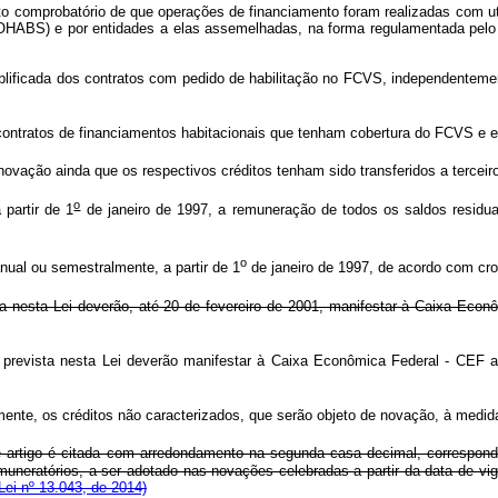
to comprobatório de que operações de financiamento foram realizadas com uti
(COHABS) e por entidades a elas assemelhadas, na forma regulamentada
plificada dos contratos com pedido de habilitação no FCVS, independentemen
contratos de financiamentos habitacionais que tenham cobertura do FCVS e e
 novação ainda que os respectivos créditos tenham sido transferidos a terceir
o
partir de 1
de janeiro de 1997, a remuneração de todos os saldos residua
o
nual ou semestralmente, a partir de 1
de janeiro de 1997, de acordo com cr
ta nesta Lei deverão, até 20 de fevereiro de 2001, manifestar à Caixa Ec
 prevista nesta Lei deverão manifestar à Caixa Econômica Federal - C
iamente, os créditos não caracterizados, que serão objeto de novação, à medi
 artigo é citada com arredondamento na segunda casa decimal, correspond
 remuneratórios, a ser adotado nas novações celebradas a partir da data de v
 Lei nº 13.043, de 2014)