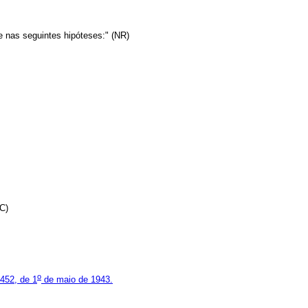
 nas seguintes hipóteses:" (NR)
AC)
o
452, de 1
de maio de 1943.