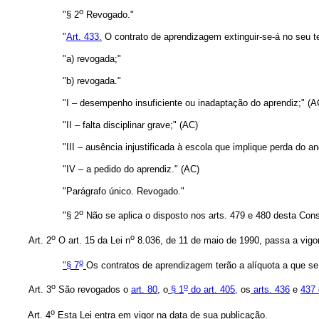
o
"§ 2
Revogado."
"
Art. 433.
O contrato de aprendizagem extinguir-se-á no seu t
"a) revogada;"
"b) revogada."
"I – desempenho insuficiente ou inadaptação do aprendiz;" (A
"II – falta disciplinar grave;" (AC)
"III – ausência injustificada à escola que implique perda do an
"IV – a pedido do aprendiz." (AC)
"Parágrafo único. Revogado."
o
"§ 2
Não se aplica o disposto nos arts. 479 e 480 desta Cons
o
o
Art. 2
O art. 15 da Lei n
8.036, de 11 de maio de 1990, passa a vigor
o
"§ 7
Os contratos de aprendizagem terão a alíquota a que se r
o
o
Art. 3
São revogados o
art. 80
, o
§ 1
do art. 405,
os
arts. 436
e
437 
o
Art. 4
Esta Lei entra em vigor na data de sua publicação.