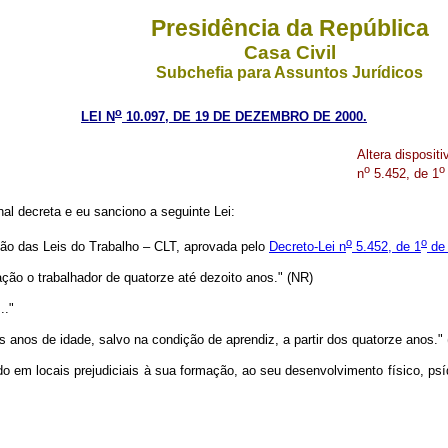
Presidência da República
Casa Civil
Subchefia para Assuntos Jurídicos
o
LEI N
10.097, DE 19 DE DEZEMBRO DE 2000.
Altera disposit
o
o
n
5.452, de 1
l decreta e eu sanciono a seguinte Lei:
o
o
ção das Leis do Trabalho – CLT, aprovada pelo
Decreto-Lei n
5.452, de 1
de 
ção o trabalhador de quatorze até dezoito anos." (NR)
..."
 anos de idade, salvo na condição de aprendiz, a partir dos quatorze anos."
do em locais prejudiciais à sua formação, ao seu desenvolvimento físico, psí