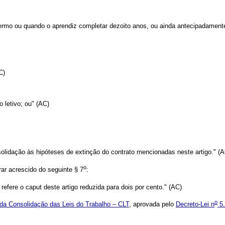
ermo ou quando o aprendiz completar dezoito anos, ou ainda antecipadamente
C)
o letivo; ou" (AC)
olidação às hipóteses de extinção do contrato mencionadas neste artigo." (
o
ar acrescido do seguinte § 7
:
efere o caput deste artigo reduzida para dois por cento." (AC)
o
da Consolidação das Leis do Trabalho – CLT
, aprovada pelo
Decreto-Lei n
5.