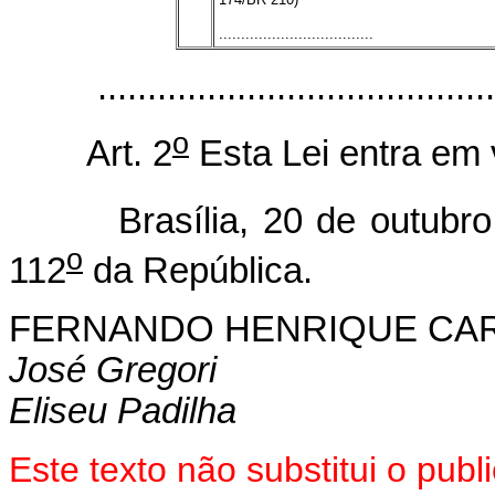
...................................
.......................................
o
Art. 2
Esta Lei entra em 
Brasília, 20 de outubro 
o
112
da República.
FERNANDO HENRIQUE CA
José Gregori
Eliseu Padilha
Este texto não substitui o pub