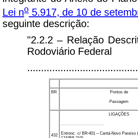
o
Lei n
5.917, de 10 de setemb
seguinte descrição:
"2.2.2 – Relação Descr
Rodoviário Federal
........................................
BR
Pontos de
Passagem
LIGAÇÕES
...................................
Entronc. c/ BR-401 – Cantá-Novo Paraíso (
432
174/BR 210)