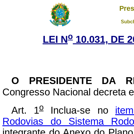
Pres
Subch
o
LEI N
10.031, DE 
O PRESIDENTE DA R
Congresso Nacional decreta e
o
Art. 1
Inclua-se no
ite
Rodovias do Sistema Rodov
integrante do Anexo do Plano