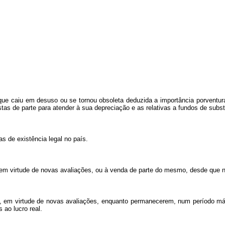
que caiu em desuso ou se tornou obsoleta deduzida a importância porventura 
as de parte para atender à sua depreciação e as relativas a fundos de substi
cas de existência legal no país.
 em virtude de novas avaliações, ou à venda de parte do mesmo, desde que nã
vo, em virtude de novas avaliações, enquanto permanecerem, num período 
 ao lucro real.