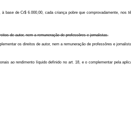
lia, à base de Cr$ 6.000,00, cada criança pobre que comprovadamente, nos t
reitos de autor, nem a remuneração de professôres e jornalistas.
complementar os direitos de autor, nem a remuneração de professôres e
onais ao rendimento líquido definido no art. 18, e o complementar pela aplic