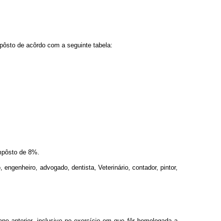
mpôsto de acôrdo com a seguinte tabela:
impôsto de 8%.
engenheiro, advogado, dentista, Veterinário, contador, pintor,
no anterior, inclusive no exercício em que fôr homologada a