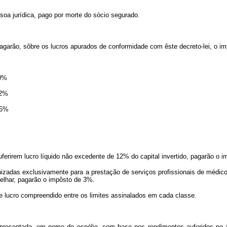
ssoa jurídica, pago por morte do sócio segurado.
 pagarão, sôbre os lucros apurados de conformidade com êste decreto-lei, o i
 10%
 12%
 15%
ferirem lucro líquido não excedente de 12% do capital invertido, pagarão o 
nizadas exclusivamente para a prestação de serviços profissionais de médico, 
elhar, pagarão o impôsto de 3%.
e lucro compreendido entre os limites assinalados em cada classe.
apresentada, em nome do espólio, com base nos rendimentos auferidos no a