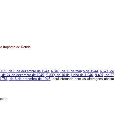
 do Impôsto de Renda.
 6.071, de 6 de dezembro de 1943
,
6.340, de 11 de março de 1944
,
6.577, de
, de 24 de dezembro de 1945
,
9.330, de 10 de junho de 1.946
,
9.407, de 27
9.781, de 6 de setembro de 1946
, será efetuado com as alterações abaixo
abeto.