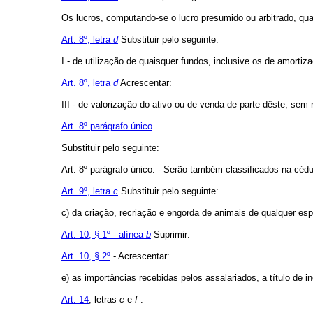
Os lucros, computando-se o lucro presumido ou arbitrado, qua
Art. 8º, letra
d
Substituir pelo seguinte:
I - de utilização de quaisquer fundos, inclusive os de amortiz
Art. 8º, letra
d
Acrescentar:
III - de valorização do ativo ou de venda de parte dêste, sem 
Art. 8º parágrafo único
.
Substituir pelo seguinte:
Art. 8º parágrafo único. - Serão também classificados na 
Art. 9º, letra
c
Substituir pelo seguinte:
c) da criação, recriação e engorda de animais de qualquer esp
Art. 10, § 1º - alínea
b
Suprimir:
Art. 10, § 2º
- Acrescentar:
e) as importâncias recebidas pelos assalariados, a título de 
Art. 14
, letras
e
e
f
.