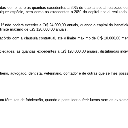
adas como lucro as quantias excedentes a 20% do capital social realizado ou
alquer espécie, bem como as excedentes a 20% do capital social realizado 
§ 1º não poderá exceder a Cr$ 24.000,00 anuais, quando o capital do benefici
 limite máximo de Cr$ 120.000,00 anuais.
 acôrdo com a cláusula contratual, até o limite máximo de Cr$ 10.000,00 m
iedades, as quantias excedentes a Cr$ 120.000,00 anuais, distribuídas indiv
nheiro, advogado, dentista, veterinário, contador e de outras que se lhes po
u fórmulas de fabricação, quando o possuidor auferir lucros sem as explorar