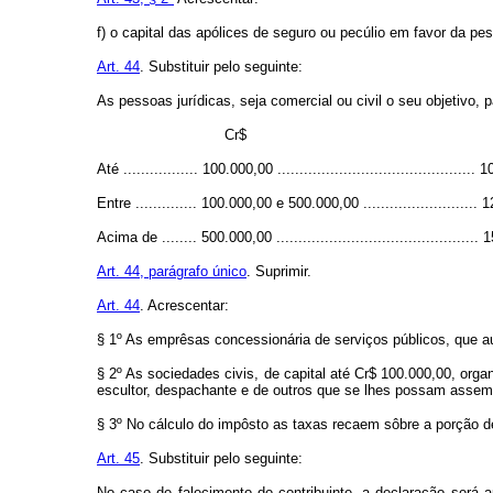
f) o capital das apólices de seguro ou pecúlio em favor da pe
Art. 44
. Substituir pelo seguinte:
As pessoas jurídicas, seja comercial ou civil o seu objetivo,
Cr$
Até ................. 100.000,00 .............................................
Entre .............. 100.000,00 e 500.000,00 ..........................
Acima de ........ 500.000,00 ..............................................
Art. 44, parágrafo único
. Suprimir.
Art. 44
. Acrescentar:
§ 1º As emprêsas concessionária de serviços públicos, que au
§ 2º As sociedades civis, de capital até Cr$ 100.000,00, orga
escultor, despachante e de outros que se lhes possam assem
§ 3º No cálculo do impôsto as taxas recaem sôbre a porção d
Art. 45
. Substituir pelo seguinte:
No caso de falecimento do contribuinte, a declaração será 