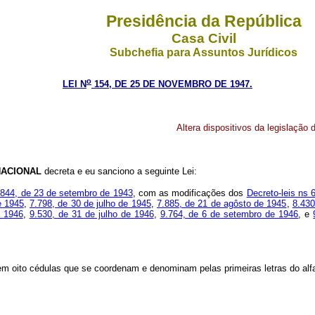
Presidência da República
Casa Civil
Subchefia para Assuntos Jurídicos
o
LEI N
154, DE 25 DE NOVEMBRO DE 1947.
Altera dispositivos da legislação
ACIONAL
decreta e eu sanciono a seguinte Lei:
5.844, de 23 de setembro de 1943
, com as modificações dos
Decreto-leis ns
e 1945
,
7.798, de 30 de julho de 1945
,
7.885, de 21 de agôsto de 1945
,
8.430
e 1946
,
9.530, de 31 de julho de 1946
,
9.764, de 6 de setembro de 1946
, e
em oito cédulas que se coordenam e denominam pelas primeiras letras do alf