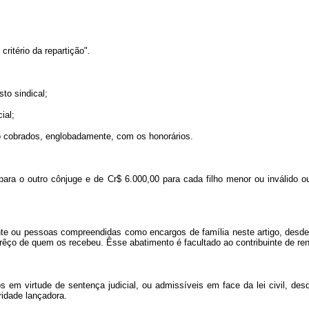
ritério da repartição".
to sindical;
ial;
 cobrados, englobadamente, com os honorários.
para o outro cônjuge e de Cr$ 6.000,00 para cada filho menor ou inválido ou
uinte ou pessoas compreendidas como encargos de família neste artigo, des
êço de quem os recebeu. Êsse abatimento é facultado ao contribuinte de ren
dos em virtude de sentença judicial, ou admissíveis em face da lei civil, 
ridade lançadora.