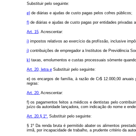
Substituir pelo seguinte:
e)
de diárias e ajudas de custo pagas pelos cofres públicos;
f)
de diárias e ajudas de custo pagas por entidades privadas a c
Art. 15
. Acrescentar:
i)
impostos relativos ao exercício da profíssão, inclusive impôs
j)
contribuições de empregador a Institutos de Previdência Soc
k)
taxas, emolumentos e custas processuais sòmente quando
Art. 20, letra
e
Substituir pelo seguinte:
e) os encargos de família, à razão de Cr$ 12.000,00 anuais 
regras:
Art. 20.
Acrescentar:
f) os pagamentos feitos a médicos e dentistas pelo contrib
juízo da autoridade lançadora, com indicação do nome e ender
Art. 20.§ 1º.
Substituir pelo seguinte:
§ 1º Da renda bruta é permitido abater os alimentos presta
irmã, por incapacidade de trabalho, a prudente critério da auto