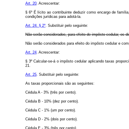
Art. 20
. Acrescentar:
§ 6º É lícito ao contribuinte deduzir como encargo de famí
condições jurídicas para adotá-la.
Art. 24. § 2º
. Substituir pelo seguinte:
Não serão considerados, para efeito de impôsto cedular, os di
Não serão considerados para efeito do impôsto cedular e 
Art. 24
. Acrescentar:
§ 3º Calcular-se-á o impôsto cedular aplicando taxas proporci
21.
Art. 25
. Substituir pelo seguinte:
As taxas proporcionais são as seguintes:
Cédula A - 3% (três por cento).
Cédula B - 10% (dez por cento).
Cédula C - 1% (um por cento).
Cédula D - 2% (dois por cento).
Cédula E - 3% (três por cento).