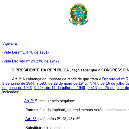
Vigência
(Vide Lei nº 1.474, de 1951)
(Vide Decreto nº 24.239, de 1947)
O PRESIDENTE DA REPÚBLICA
, faço saber que o
CONGRESSO N
Art 1º A cobrança do impôsto de renda de que trata o
Decreto-lei nº 
9 de junho de 1944
,
7.590, de 29 de maio de 1945
,
7.747, de 16 de julho d
de junho de 1946
,
9.446, de 11 de julho de 1946
,
9.513, de 25 de julho d
indicadas:
Art 2º
Substituir pelo seguinte:
Para os fins do impôsto, os rendimentos serão classificados 
Art. 5º
, parágrafos 2º, 3º, 4º e 6º.
Substituir pelo seguinte: