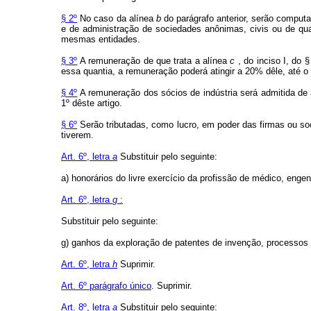
§ 2º
No caso da alínea
b
do parágrafo anterior, serão comput
e de administração de sociedades anônimas, civis ou de qu
mesmas entidades.
§ 3º
A remuneração de que trata a alínea
c
, do inciso I, do 
essa quantia, a remuneração poderá atingir a 20% dêle, até o
§ 4º
A remuneração dos sócios de indústria será admitida de
1º dêste artigo.
§ 6º
Serão tributadas, como lucro, em poder das firmas ou soc
tiverem.
Art. 6º, letra
a
Substituir pelo seguinte:
a) honorários do livre exercício da profissão de médico, enge
Art. 6º, letra
g
:
Substituir pelo seguinte:
g) ganhos da exploração de patentes de invenção, processos o
Art. 6º, letra
h
Suprimir.
Art. 6º parágrafo único
. Suprimir.
Art. 8º, letra
a
Substituir pelo seguinte: