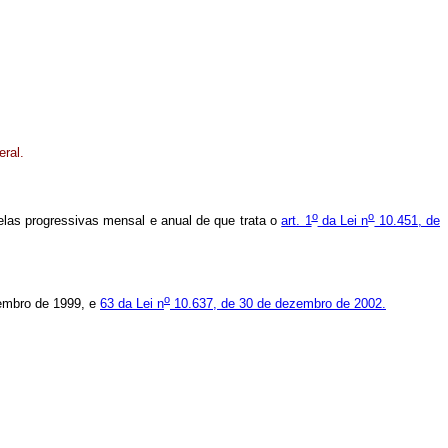
eral.
o
o
las progressivas mensal e anual de que trata o
art. 1
da Lei n
10.451, de
o
embro de 1999, e
63 da Lei n
10.637, de 30 de dezembro de 2002.