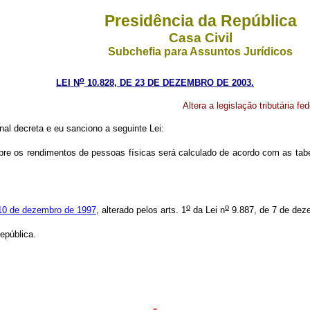
Presidência da República
Casa Civil
Subchefia para Assuntos Jurídicos
o
LEI N
10.828, DE 23 DE DEZEMBRO DE 2003.
Altera a legislação tributária fed
al decreta e eu sanciono a seguinte Lei:
re os rendimentos de pessoas físicas será calculado de acordo com as tabe
o
o
10 de dezembro de 1997
, alterado pelos arts. 1
da Lei n
9.887, de 7 de dez
epública.