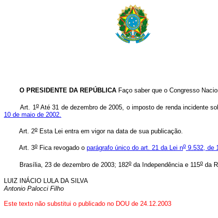
O PRESIDENTE DA REPÚBLICA
Faço saber que o Congresso Nacion
o
Art. 1
Até 31 de dezembro de 2005, o imposto de renda incidente sob
10 de maio de 2002.
o
Art. 2
Esta Lei entra em vigor na data de sua publicação.
o
o
Art. 3
Fica revogado o
parágrafo único do art. 21 da Lei n
9.532, de 
o
o
Brasília, 23 de dezembro de 2003; 182
da Independência e 115
da R
LUIZ INÁCIO LULA DA SILVA
Antonio Palocci Filho
Este texto não substitui o publicado no DOU de 24.12.2003