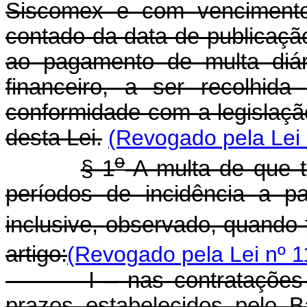
Siscomex e com vencimento
contado da data de publicação 
ao pagamento de multa diár
financeiro, a ser recolhid
conformidade com a legislação
desta Lei.
(Revogado pela Lei 
o
§ 1
A multa de que 
períodos de incidência a p
inclusive, observado, quando 
artigo:
(Revogado pela Lei nº 1
I – nas contratações de
prazos estabelecidos pelo 