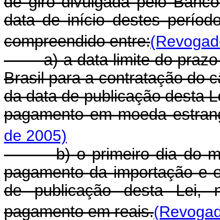
de giro divulgada pelo Banco
data de início destes períod
compreendido entre:
(Revogado
a) a data limite do prazo e
Brasil para a contratação do 
da data de publicação desta L
pagamento em moeda estrang
de 2005)
b) o primeiro dia do mês 
pagamento da importação e o
de publicação desta Lei, n
pagamento em reais.
(Revogad