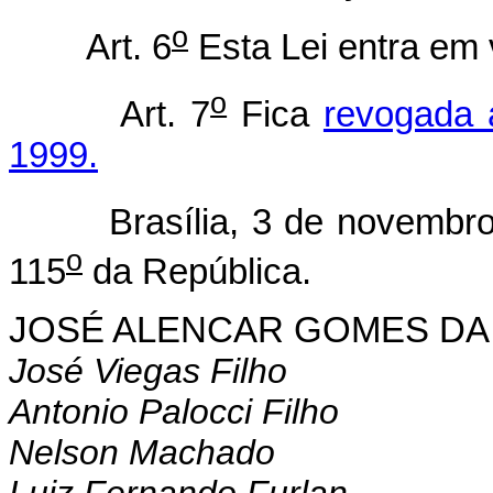
o
Art. 6
Esta Lei entra em 
o
Art. 7
Fica
revogada 
1999.
Brasília, 3 de novembro 
o
115
da República.
JOSÉ ALENCAR GOMES DA 
José Viegas Filho
Antonio Palocci Filho
Nelson Machado
Luiz Fernando Furlan