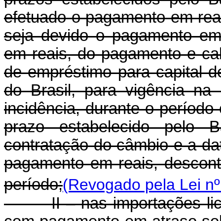
efetuado o pagamento em reai
seja devido o pagamento em 
em reais, do pagamento e ca
de empréstimo para capital d
do Brasil, para vigência na
incidência, durante o período
prazo estabelecido pelo 
contratação do câmbio e a dat
pagamento em reais, descont
período;
(Revogado pela Lei nº
II – nas importações lice