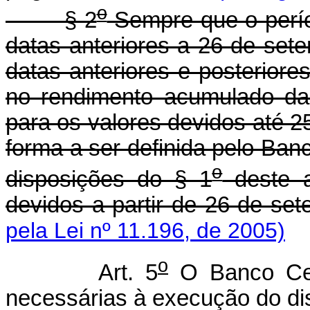
o
§ 2
Sempre que o perío
datas anteriores a 26 de set
datas anteriores e posteriore
no rendimento acumulado da
para os valores devidos até 2
forma a ser definida pelo Ban
o
disposições do § 1
deste a
devidos a partir de 26 de set
pela Lei nº 11.196, de 2005)
o
Art. 5
O Banco Cent
necessárias à execução do dis