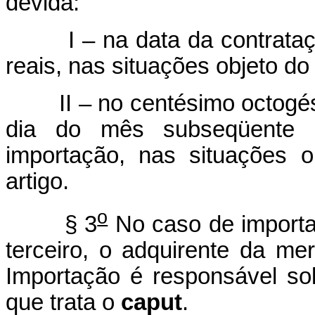
devida:
I – na data da contrataçã
reais, nas situações objeto do
II – no centésimo octogésimo
dia do mês subseqüente 
importação, nas situações o
artigo.
o
§ 3
No caso de importa
terceiro, o adquirente da me
Importação é responsável so
que trata o
caput
.