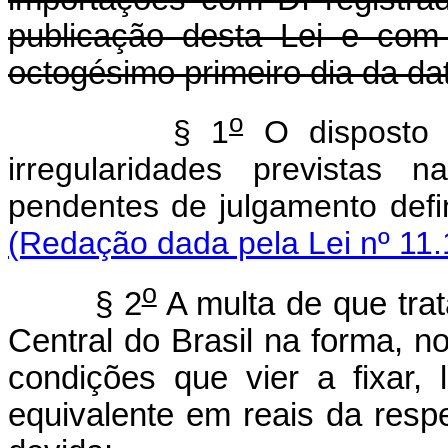
publicação desta Lei e com
octogésimo primeiro dia da da
o
§ 1
O disposto n
irregularidades previstas 
pendentes de julgamento defini
(Redação dada pela Lei nº 11.
o
§ 2
A multa de que tra
Central do Brasil na forma, n
condições que vier a fixar,
equivalente em reais da resp