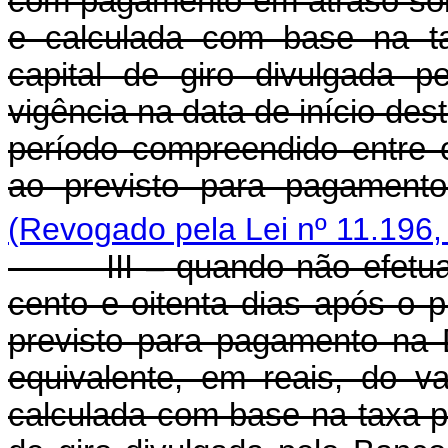
com pagamento em atraso sob
e calculada com base na ta
capital de giro divulgada p
vigência na data de início des
período compreendido entre 
ao previsto para pagamento
(Revogado pela Lei nº 11.196,
III – quando não efetuado
cento e oitenta dias após o 
previsto para pagamento na 
equivalente, em reais, do v
calculada com base na taxa p