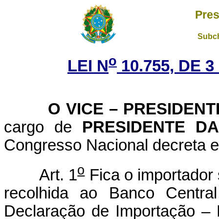
Pres
Subch
o
LEI N
10.755, DE 
O VICE – PRESIDENTE
cargo de
PRESIDENTE DA
Congresso Nacional decreta e
o
Art. 1
Fica o importador 
recolhida ao Banco Centra
Declaração de Importação – D