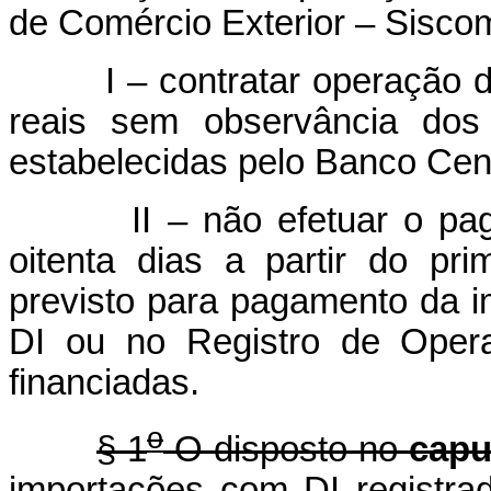
de Comércio Exterior – Sisco
I – contratar operação de
reais sem observância dos
estabelecidas pelo Banco Cent
II – não efetuar o p
oitenta dias a partir do p
previsto para pagamento da 
DI ou no Registro de Oper
financiadas.
o
§ 1
O disposto no
capu
importações com DI registra