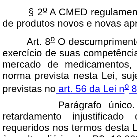
o
§ 2
A CMED regulamenta
de produtos novos e novas ap
o
Art. 8
O descumpriment
exercício de suas competênci
mercado de medicamentos,
norma prevista nesta Lei, suj
o
previstas no
art. 56 da Lei n
8
Parágrafo único. A re
retardamento injustificad
requeridos nos termos desta 