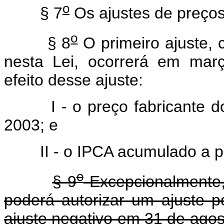
o
§ 7
Os ajustes de preços
o
§ 8
O primeiro ajuste, 
nesta Lei, ocorrerá em mar
efeito desse ajuste:
I - o preço fabricante do
2003; e
II - o IPCA acumulado a part
o
§ 9
Excepcionalmente,
poderá autorizar um ajuste p
ajuste negativo em 31 de agos