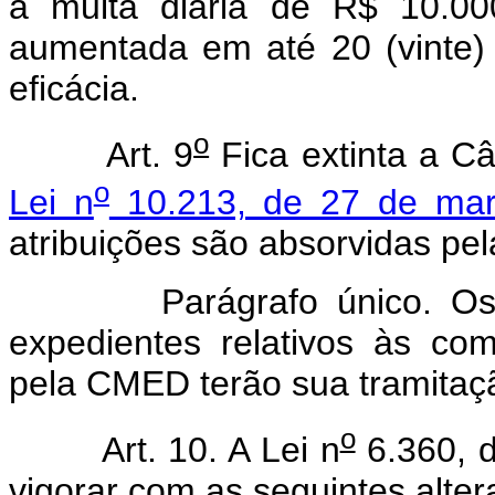
à multa diária de R$ 10.00
aumentada em até 20 (vinte) 
eficácia.
o
Art. 9
Fica extinta a C
o
Lei n
10.213, de 27 de ma
atribuições são absorvidas p
Parágrafo único. Os pr
expedientes relativos às com
pela CMED terão sua tramitação
o
Art. 10. A Lei n
6.360, 
vigorar com as seguintes alter