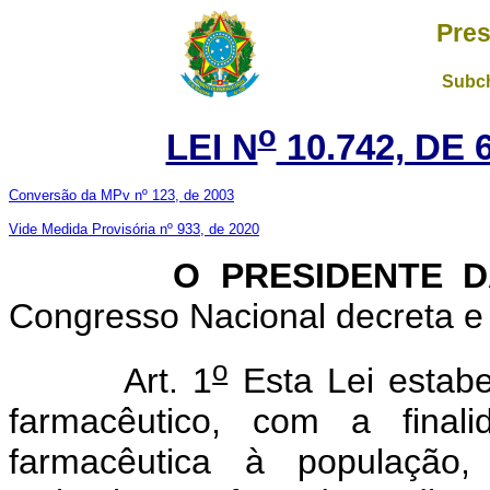
Pres
Subch
o
LEI N
10.742, DE
Conversão da MPv nº 123, de 2003
Vide Medida Provisória nº 933, de 2020
O PRESIDENTE DA 
Congresso Nacional decreta e 
o
Art. 1
Esta Lei estabe
farmacêutico, com a final
farmacêutica à populaçã