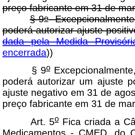
preço fabricante em 31 de ma
o
§ 9
Excepcionalmente
poderá autorizar ajuste posit
dada pela Medida Provisór
encerrada
))
o
§ 9
Excepcionalmente,
poderá autorizar um ajuste p
ajuste negativo em 31 de agos
preço fabricante em 31 de ma
o
Art. 5
Fica criada a C
Medicamentos - CMED, do C