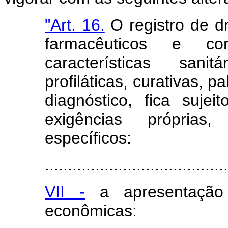
"Art. 16.
O registro de d
farmacêuticos e co
características sani
profiláticas, curativas, 
diagnóstico, fica suje
exigências próprias,
específicos:
........................................
VII -
a apresentação 
econômicas: