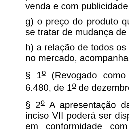
venda e com publicidade
g) o preço do produto q
se tratar de mudança de 
h) a relação de todos os 
no mercado, acompanhad
o
§ 1
(Revogado como p
o
6.480, de 1
de dezembro
o
§ 2
A apresentação da
inciso VII poderá ser di
em conformidade com r