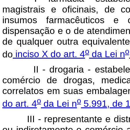
magistrais e oficinais, de 
insumos farmacêuticos e 
dispensação e o de atendiment
de qualquer outra equivalent
o
o
do
inciso X do art. 4
da Lei n
II - drogaria - estabeleci
comércio de drogas, medica
correlatos em suas embalagen
o
o
do art. 4
da Lei n
5.991, de 
III - representante e distri
ou indiretamente o comércio 