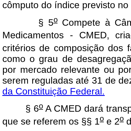
cômputo do índice previsto no
o
§ 5
Compete à Câm
Medicamentos - CMED, cria
critérios de composição dos f
como o grau de desagregação 
por mercado relevante ou po
serem reguladas até 31 de d
da Constituição Federal.
o
§ 6
A CMED dará transpar
o
o
que se referem os §§ 1
e 2
d