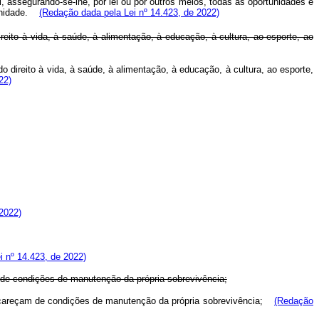
, assegurando-se-lhe, por lei ou por outros meios, todas as oportunidades e
dignidade.
(Redação dada pela Lei nº 14.423, de 2022)
eito à vida, à saúde, à alimentação, à educação, à cultura, ao esporte, ao
o direito à vida, à saúde, à alimentação, à educação, à cultura, ao esporte,
22)
2022)
i nº 14.423, de 2022)
 de condições de manutenção da própria sobrevivência;
 careçam de condições de manutenção da própria sobrevivência;
(Redação