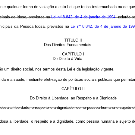
nte qualquer forma de violação a esta Lei que tenha testemunhado ou de qu
o
cipais do Idoso, previstos na
Lei n
8.842, de 4 de janeiro de 1994
, zelarão p
unicipais da Pessoa Idosa, previstos na
Lei nº 8.842, de 4 de janeiro de 19
TÍTULO II
Dos Direitos Fundamentais
CAPÍTULO I
Do Direito à Vida
 um direito social, nos termos desta Lei e da legislação vigente.
 vida e à saúde, mediante efetivação de políticas sociais públicas que perm
CAPÍTULO II
Do Direito à Liberdade, ao Respeito e à Dignidade
sa a liberdade, o respeito e a dignidade, como pessoa humana e sujeito de di
sa a liberdade, o respeito e a dignidade, como pessoa humana e sujeito de di