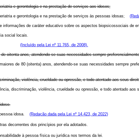
iatria e gerontologia e na prestação de serviços aos idosos;
iatria e gerontologia e na prestação de serviços às pessoas idosas;
(Reda
 informações de caráter educativo sobre os aspectos biopsicossociais de e
a social locais.
 de Renda.
(Incluído pela Lei nº 11.765, de 2008).
s de oitenta anos, atendendo-se suas necessidades sempre preferencialment
s maiores de 80 (oitenta) anos, atendendo-se suas necessidades sempre pre
criminação, violência, crueldade ou opressão, e todo atentado aos seus direi
ência, discriminação, violência, crueldade ou opressão, e todo atentado aos
idoso.
da pessoa idosa.
(Redação dada pela Lei nº 14.423, de 2022)
ras decorrentes dos princípios por ela adotados.
abilidade à pessoa física ou jurídica nos termos da lei.