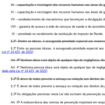
VI – capacitação e reciclagem dos recursos humanos nas áreas de ger
VI – capacitação e reciclagem dos recursos humanos nas áreas de ger
VII – estabelecimento de mecanismos que favoreçam a divulgação de
VIII – garantia de acesso à rede de serviços de saúde e de assistênci
IX – prioridade no recebimento da restituição do Imposto
§ 2º Dentre os idosos, é assegurada prioridade especial aos maiore
§ 2º Entre as pessoas idosas, é assegurada prioridade especial ao
Lei nº 14.423, de 2022)
o
Art. 4
Nenhum idoso será objeto de qualquer tipo de negligência, dis
Art. 4º Nenhuma pessoa idosa será objeto de qualquer tipo de neglig
dada pela Lei nº 14.423, de 2022)
o
§ 1
É dever de todos prevenir a ameaça ou violação aos direitos do 
§ 1º É dever de todos prevenir a ameaça ou violação aos direitos 
o
§ 2
As obrigações previstas nesta Lei não excluem da prevenção out
o
Art. 5
A inobservância das normas de prevenção importará em respons