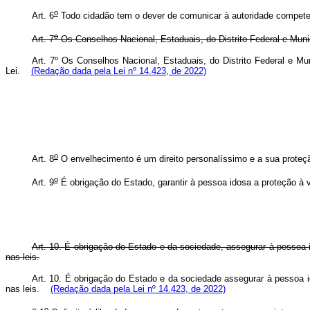
o
Art. 6
Todo cidadão tem o dever de comunicar à autoridade compete
o
Art. 7
Os Conselhos Nacional, Estaduais, do Distrito Federal e Muni
Art. 7º Os Conselhos Nacional, Estaduais, do Distrito Federal e M
Lei.
(Redação dada pela Lei nº 14.423, de 2022)
o
Art. 8
O envelhecimento é um direito personalíssimo e a sua proteção
o
Art. 9
É obrigação do Estado, garantir à pessoa idosa a proteção à
Art. 10.
É obrigação do Estado e da sociedade, assegurar à pessoa ido
nas leis.
Art. 10. É obrigação do Estado e da sociedade assegurar à pessoa ido
nas leis.
(Redação dada pela Lei nº 14.423, de 2022)
o