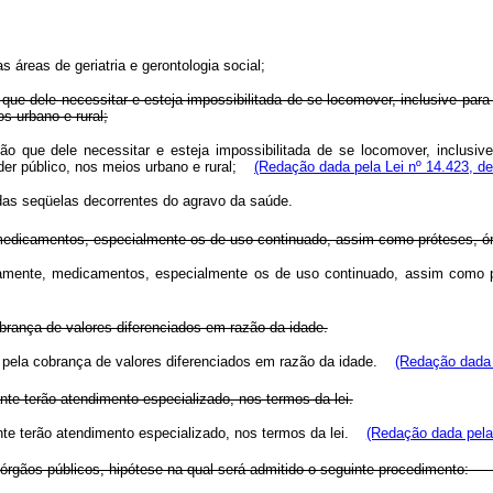
s áreas de geriatria e gerontologia social;
 que dele necessitar e esteja impossibilitada de se locomover, inclusive para
s urbano e rural;
ção que dele necessitar e esteja impossibilitada de se locomover, inclusiv
oder público, nos meios urbano e rural;
(Redação dada pela Lei nº 14.423, de
o das seqüelas decorrentes do agravo da saúde.
dicamentos, especialmente os de uso continuado, assim como próteses, órtese
amente, medicamentos, especialmente os de uso continuado, assim como pró
rança de valores diferenciados em razão da idade.
 pela cobrança de valores diferenciados em razão da idade.
(Redação dada 
nte terão atendimento especializado, nos termos da lei.
nte terão atendimento especializado, nos termos da lei.
(Redação dada pela 
 órgãos públicos, hipótese na qual será admitido o seguinte procedimento