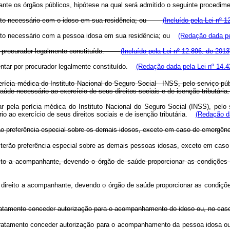
ante os órgãos públicos, hipótese na qual será admitido o seguinte proced
ontato necessário com o idoso em sua residência; ou
(Incluído pela Lei nº 1
ntato necessário com a pessoa idosa em sua residência; ou
(Redação dada pe
r por procurador legalmente constituído.
(Incluído pela Lei nº 12.896, de 2013
sentar por procurador legalmente constituído.
(Redação dada pela Lei nº 14.4
rícia médica do Instituto Nacional do Seguro Social - INSS, pelo serviço pú
aúde necessário ao exercício de seus direitos sociais e de isenção tribut
 pela perícia médica do Instituto Nacional do Seguro Social (INSS), pelo 
o ao exercício de seus direitos sociais e de isenção tributária.
(Redação da
ão preferência especial sobre os demais idosos, exceto em caso de emergê
s terão preferência especial sobre as demais pessoas idosas, exceto em c
ito a acompanhante, devendo o órgão de saúde proporcionar as condições 
 direito a acompanhante, devendo o órgão de saúde proporcionar as condiçõe
atamento conceder autorização para o acompanhamento do idoso ou, no caso de
ratamento conceder autorização para o acompanhamento da pessoa idosa ou, n