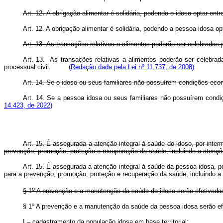
Art. 12
.
A obrigação alimentar é solidária, podendo o idoso optar entr
Art. 12. A obrigação alimentar é solidária, podendo a pessoa idosa 
Art. 13.
As transações relativas a alimentos poderão ser celebradas pe
Art. 13. As transações relativas a alimentos poderão ser celebrada
processual civil.
(Redação dada pela Lei nº 11.737, de 2008)
Art. 14.
Se o idoso ou seus familiares não possuírem condições econ
Art. 14. Se a pessoa idosa ou seus familiares não possuírem cond
14.423, de 2022)
Art. 15.
É assegurada a atenção integral à saúde do idoso, por inter
prevenção, promoção, proteção e recuperação da saúde, incluindo a atençã
Art. 15. É assegurada a atenção integral à saúde da pessoa idosa, p
para a prevenção, promoção, proteção e recuperação da saúde, incluindo
o
§ 1
A prevenção e a manutenção da saúde do idoso serão efetivadas
§ 1º A prevenção e a manutenção da saúde da pessoa idosa serão 
I – cadastramento da população idosa em base territorial;