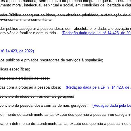
tes à pessoa humana, sem prejuízo da proteção integral de que trata esta Lei
amento moral, intelectual, espiritual e social, em condições de liberdade e 
er Público assegurar ao idoso, com absoluta prioridade, a efetivação do dir
vivência familiar e comunitária.
er público assegurar à pessoa idosa, com absoluta prioridade, a efetivação d
à convivência familiar e comunitária.
(Redação dada pela Lei nº 14.423, de 20
 nº 14.423, de 2022)
gãos públicos e privados prestadores de serviços à população;
licas específicas;
nadas com a proteção ao idoso;
nadas com a proteção à pessoa idosa;
(Redação dada pela Lei nº 14.423, de 
e convívio do idoso com as demais gerações;
e convívio da pessoa idosa com as demais gerações;
(Redação dada pela Le
m detrimento do atendimento asilar, exceto dos que não a possuam ou careçam
ília, em detrimento do atendimento asilar, exceto dos que não a possuam ou