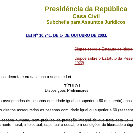
Presidência da República
Casa Civil
Subchefia para Assuntos Jurídicos
o
LEI N
10.741, DE 1º DE OUTUBRO DE 2003.
Dispõe sobre o Estatuto do Idoso 
Dispõe sobre o Estatuto da Pes
2022)
nal decreta e eu sanciono a seguinte Lei:
TÍTULO I
Disposições Preliminares
itos assegurados às pessoas com idade igual ou superior a 60 (sessenta) anos.
r os direitos assegurados às pessoas com idade igual ou superior a 60 (sess
 pessoa humana, sem prejuízo da proteção integral de que trata esta Lei, 
mento moral, intelectual, espiritual e social, em condições de liberdade e dig