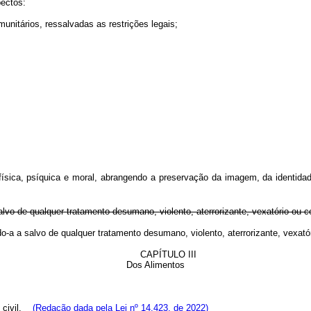
pectos:
munitários, ressalvadas as restrições legais;
de física, psíquica e moral, abrangendo a preservação da imagem, da identid
lvo de qualquer tratamento desumano, violento, aterrorizante, vexatório ou c
do-a a salvo de qualquer tratamento desumano, violento, aterrorizante, vexa
CAPÍTULO III
Dos Alimentos
i civil.
(Redação dada pela Lei nº 14.423, de 2022)