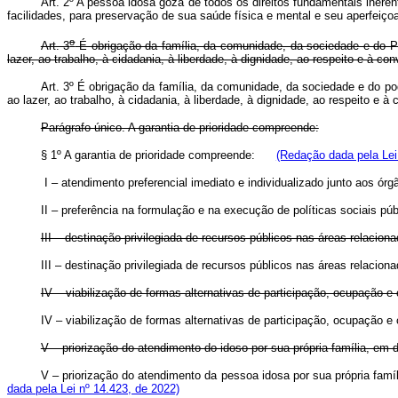
Art. 2º A pessoa idosa goza de todos os direitos fundamentais ineren
facilidades, para preservação de sua saúde física e mental e seu aperfeiço
o
Art. 3
É obrigação da família, da comunidade, da sociedade e do Pod
lazer, ao trabalho, à cidadania, à liberdade, à dignidade, ao respeito e à con
Art. 3º É obrigação da família, da comunidade, da sociedade e do pod
ao lazer, ao trabalho, à cidadania, à liberdade, à dignidade, ao respeito e 
Parágrafo único. A garantia de prioridade compreende:
§ 1º A garantia de prioridade compreende:
(Redação dada pela Lei
I – atendimento preferencial imediato e individualizado junto aos ór
II – preferência na formulação e na execução de políticas sociais púb
III – destinação privilegiada de recursos públicos nas áreas relacio
III – destinação privilegiada de recursos públicos nas áreas relacio
IV – viabilização de formas alternativas de participação, ocupação 
IV – viabilização de formas alternativas de participação, ocupação 
V – priorização do atendimento do idoso por sua própria família, e
V – priorização do atendimento da pessoa idosa por sua própria fam
dada pela Lei nº 14.423, de 2022)