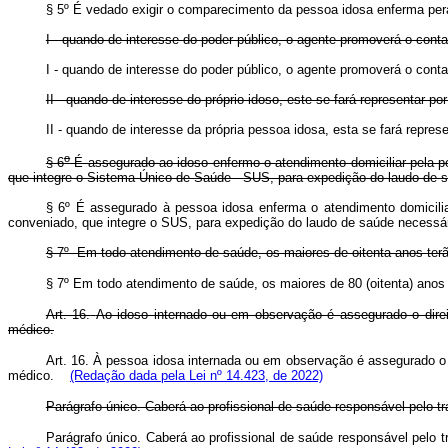
§ 5º É vedado exigir o comparecimento da pessoa idosa enferma per
I - quando de interesse do poder público, o agente promoverá o c
I - quando de interesse do poder público, o agente promoverá o co
II - quando de interesse do próprio idoso, este se fará representa
II - quando de interesse da própria pessoa idosa, esta se fará repre
o
§ 6
É assegurado ao idoso enfermo o atendimento domiciliar pela pe
que integre o Sistema Único de Saúde - SUS, para expedição do laudo de s
§ 6º É assegurado à pessoa idosa enferma o atendimento domiciliar
conveniado, que integre o SUS, para expedição do laudo de saúde necessári
§ 7º Em todo atendimento de saúde, os maiores de oitenta anos ter
§ 7º Em todo atendimento de saúde, os maiores de 80 (oitenta) ano
Art. 16.
Ao idoso internado ou em observação é assegurado o dire
médico.
Art. 16. À pessoa idosa internada ou em observação é assegurado o
médico.
(Redação dada pela Lei nº 14.423, de 2022)
Parágrafo único. Caberá ao profissional de saúde responsável pelo tr
Parágrafo único. Caberá ao profissional de saúde responsável pelo t