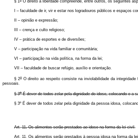
§ 1
O direito à liberdade compreende, entre outros, os seguintes as
I – faculdade de ir, vir e estar nos logradouros públicos e espaços co
II – opinião e expressão;
III – crença e culto religioso;
IV – prática de esportes e de diversões;
V – participação na vida familiar e comunitária;
VI – participação na vida política, na forma da lei;
VII – faculdade de buscar refúgio, auxílio e orientação.
o
§ 2
O direito ao respeito consiste na inviolabilidade da integrida
pessoais.
o
§ 3
É dever de todos zelar pela dignidade do idoso, colocando-o a sa
§ 3º É dever de todos zelar pela dignidade da pessoa idosa, colocan
Art. 11
.
Os alimentos serão prestados ao idoso na forma da lei civil.
Art. 11. Os alimentos serão prestados à pessoa idosa na forma da le