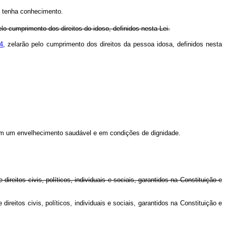
e tenha conhecimento.
elo cumprimento dos direitos do idoso, definidos nesta Lei.
94
, zelarão pelo cumprimento dos direitos da pessoa idosa, definidos nesta
itam um envelhecimento saudável e em condições de dignidade.
reitos civis, políticos, individuais e sociais, garantidos na Constituição e
reitos civis, políticos, individuais e sociais, garantidos na Constituição e