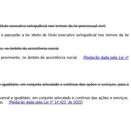
tulo executivo extrajudicial nos termos da lei processual civil.
passarão a ter efeito de título executivo extrajudicial nos termos da lei
, no âmbito da assistência social.
e provimento, no âmbito da assistência social.
(Redação dada pela Lei nº
gualitário, em conjunto articulado e contínuo das ações e serviços, para a
rsal e igualitário, em conjunto articulado e contínuo das ações e serviços,
osas.
(Redação dada pela Lei nº 14.423, de 2022)