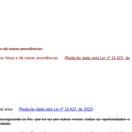
e dá outras providências.
soa Idosa e dá outras providências.
(Redação dada pela Lei nº 14.423, de
enta) anos.
(Redação dada pela Lei nº 14.423, de 2022)
assegurando-se-lhe, por lei ou por outros meios, todas as oportunidades e
nidade.