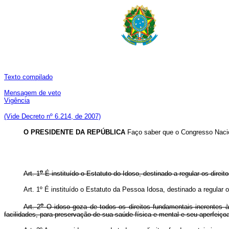
Texto compilado
Mensagem de veto
Vigência
(Vide Decreto nº 6.214, de 2007)
O PRESIDENTE DA REPÚBLICA
Faço saber que o Congresso Nacio
o
Art. 1
É instituído o Estatuto do Idoso, destinado a regular os dire
Art. 1º É instituído o Estatuto da Pessoa Idosa, destinado a regula
o
Art. 2
O idoso goza de todos os direitos fundamentais inerentes à
facilidades, para preservação de sua saúde física e mental e seu aperfeiçoa