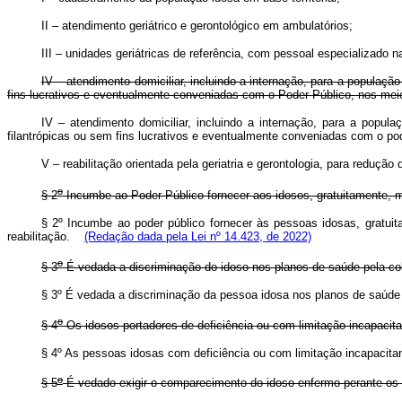
II – atendimento geriátrico e gerontológico em ambulatórios;
III – unidades geriátricas de referência, com pessoal especializado na
IV – atendimento domiciliar, incluindo a internação, para a população
fins lucrativos e eventualmente conveniadas com o Poder Público, nos meio
IV – atendimento domiciliar, incluindo a internação, para a popula
filantrópicas ou sem fins lucrativos e eventualmente conveniadas com o p
V – reabilitação orientada pela geriatria e gerontologia, para reduçã
o
§ 2
Incumbe ao Poder Público fornecer aos idosos, gratuitamente, me
§ 2º Incumbe ao poder público fornecer às pessoas idosas, gratuit
reabilitação.
(Redação dada pela Lei nº 14.423, de 2022)
o
§ 3
É vedada a discriminação do idoso nos planos de saúde pela cob
§ 3º É vedada a discriminação da pessoa idosa nos planos de saúde
o
§ 4
Os idosos portadores de deficiência ou com limitação incapacita
§ 4º As pessoas idosas com deficiência ou com limitação incapacita
o
§ 5
É vedado exigir o comparecimento do idoso enfermo perante os