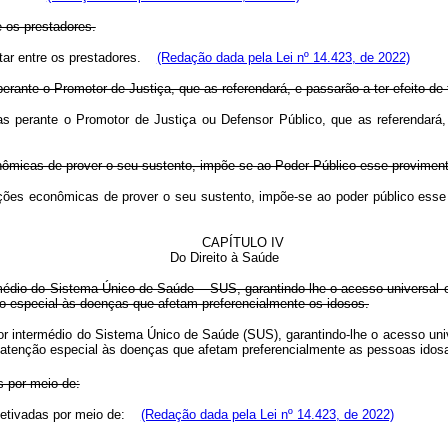
e os prestadores.
optar entre os prestadores.
(Redação dada pela Lei nº 14.423, de 2022)
rante o Promotor de Justiça, que as referendará, e passarão a ter efeito de tí
s perante o Promotor de Justiça ou Defensor Público, que as referendará, e 
ômicas de prover o seu sustento, impõe-se ao Poder Público esse provimento
ições econômicas de prover o seu sustento, impõe-se ao poder público ess
CAPÍTULO IV
Do Direito à Saúde
médio do Sistema Único de Saúde – SUS, garantindo-lhe o acesso universal e i
o especial às doenças que afetam preferencialmente os idosos.
or intermédio do Sistema Único de Saúde (SUS), garantindo-lhe o acesso unive
 a atenção especial às doenças que afetam preferencialmente as pessoas id
 por meio de:
efetivadas por meio de:
(Redação dada pela Lei nº 14.423, de 2022)