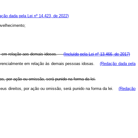
ção dada pela Lei nº 14.423, de 2022)
nvelhecimento;
e em relação aos demais idosos.
(Incluído pela Lei nº 13.466, de 2017)
ferencialmente em relação às demais pessoas idosas.
(Redação dada pela
tos, por ação ou omissão, será punido na forma da lei.
 seus direitos, por ação ou omissão, será punido na forma da lei.
(Redação