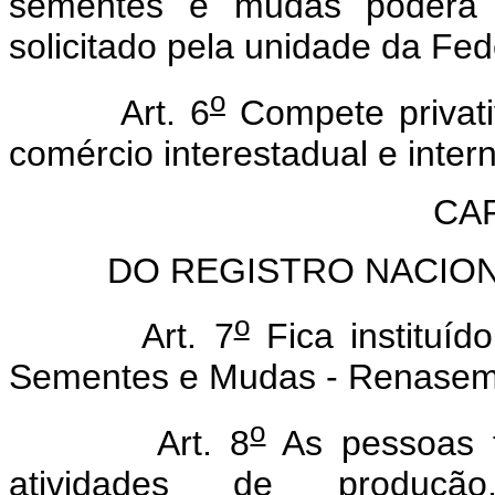
sementes e mudas poderá 
solicitado pela unidade da Fe
o
Art. 6
Compete privati
comércio interestadual e inte
CAP
DO REGISTRO NACIO
o
Art. 7
Fica instituíd
Sementes e Mudas - Renasem
o
Art. 8
As pessoas f
atividades de produção