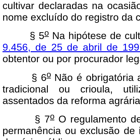
cultivar declaradas na ocasi
nome excluído do registro da 
o
§ 5
Na hipótese de cult
9.456, de 25 de abril de 199
obtentor ou por procurador le
o
§ 6
Não é obrigatória a
tradicional ou crioula, util
assentados da reforma agrária
o
§ 7
O regulamento des
permanência ou exclusão de i