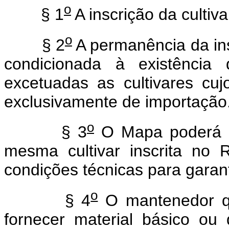
o
§ 1
A inscrição da cultiva
o
§ 2
A permanência da ins
condicionada à existênci
excetuadas as cultivares cu
exclusivamente de importação
o
§ 3
O Mapa poderá a
mesma cultivar inscrita no
condições técnicas para garant
o
§ 4
O mantenedor qu
fornecer material básico ou 