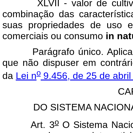
XLVII - valor de cultivo e
combinação das característi
suas propriedades de uso em 
comerciais ou consumo
in nat
Parágrafo único. Aplicam-
que não dispuser em contrári
o
da
Lei n
9.456, de 25 de abri
CAP
DO SISTEMA NACION
o
Art. 3
O Sistema Naci