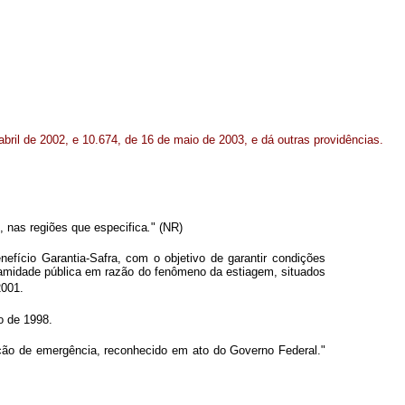
bril de 2002, e 10.674, de 16 de maio de 2003, e dá outras providências.
m, nas regiões que especifica
.
" (NR)
nefício Garantia-Safra, com o objetivo de garantir condições
alamidade pública em razão do fenômeno da estiagem, situados
2001.
o de 1998.
ção de emergência, reconhecido em ato do Governo Federal."