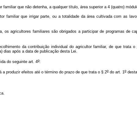
 familiar que não detenha, a qualquer título, área superior a 4 (quatro) módul
r familiar que irrigar parte, ou a totalidade da área cultivada com as lav
a, os agricultores familiares são obrigados a participar de programas de c
olhimento da contribuição individual do agricultor familiar, de que trata o
ta) dias após a data de publicação desta Lei.
o
da do seguinte art. 4
:
o
o
a produzir efeitos até o término do prazo de que trata o § 2
do art. 1
desta
ca.