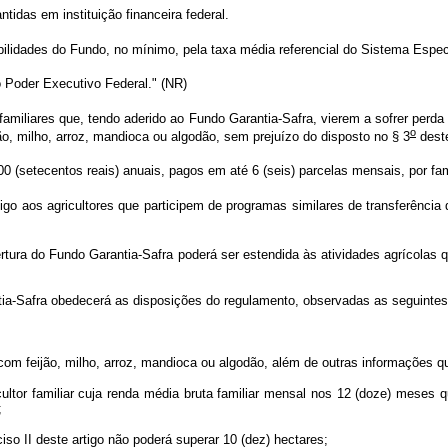
tidas em instituição financeira federal.
ibilidades do Fundo, no mínimo, pela taxa média referencial do Sistema Espec
o Poder Executivo Federal." (NR)
s familiares que, tendo aderido ao Fundo Garantia-Safra, vierem a sofrer pe
o
o, milho, arroz, mandioca ou algodão, sem prejuízo do disposto no § 3
deste
 (setecentos reais) anuais, pagos em até 6 (seis) parcelas mensais, por fam
igo aos agricultores que participem de programas similares de transferênci
rtura do Fundo Garantia-Safra poderá ser estendida às atividades agrícolas
tia-Safra obedecerá as disposições do regulamento, observadas as seguinte
 com feijão, milho, arroz, mandioca ou algodão, além de outras informações q
icultor familiar cuja renda média bruta familiar mensal nos 12 (doze) mese
;
iso II deste artigo não poderá superar 10 (dez) hectares;