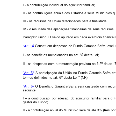
I - a contribuição individual do agricultor familiar;
II - as contribuições anuais dos Estados e seus Municípios 
III - os recursos da União direcionados para a finalidade;
IV - o resultado das aplicações financeiras de seus recursos.
Parágrafo único. O saldo apurado em cada exercício financeiro
o
"Art. 3
Constituem despesas do Fundo Garantia-Safra, exclu
o
I - os benefícios mencionados no art. 8
desta Lei;
o
II - as despesas com a remuneração prevista no § 2
do art. 
o
"Art. 5
A participação da União no Fundo Garantia-Safra est
o
termos definidos no art. 6
desta Lei." (NR)
o
"Art. 6
O Benefício Garantia-Safra será custeado com recurs
seguinte:
I – a contribuição, por adesão, do agricultor familiar para 
gestor do Fundo;
II - a contribuição anual do Município será de até 3% (três p