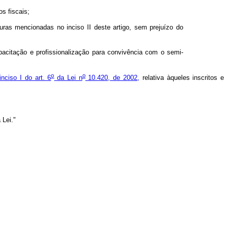
os fiscais;
ouras mencionadas no inciso II deste artigo, sem prejuízo do
apacitação e profissionalização para convivência com o semi-
o
o
inciso I do art. 6
da Lei n
10.420, de 2002,
relativa àqueles inscritos e
 Lei."