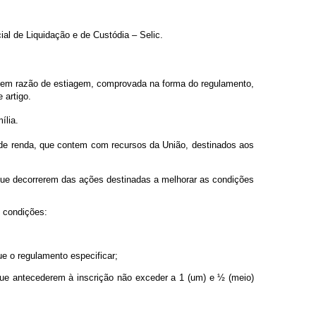
ial de Liquidação e de Custódia – Selic.
rda em razão de estiagem, comprovada na forma do regulamento,
 artigo.
ília.
a de renda, que contem com recursos da União, destinados aos
 que decorrerem das ações destinadas a melhorar as condições
s condições:
ue o regulamento especificar;
s que antecederem à inscrição não exceder a 1 (um) e ½ (meio)