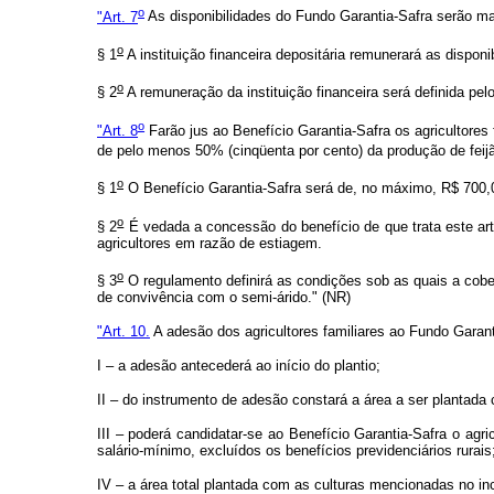
o
"Art. 7
As disponibilidades do Fundo Garantia-Safra serão man
o
§ 1
A instituição financeira depositária remunerará as dispon
o
§ 2
A remuneração da instituição financeira será definida pel
o
"Art. 8
Farão jus ao Benefício Garantia-Safra os agricultore
de pelo menos 50% (cinqüenta por cento) da produção de feijã
o
§ 1
O Benefício Garantia-Safra será de, no máximo, R$ 700,00
o
§ 2
É vedada a concessão do benefício de que trata este art
agricultores em razão de estiagem.
o
§ 3
O regulamento definirá as condições sob as quais a cobe
de convivência com o semi-árido." (NR)
"Art. 10.
A adesão dos agricultores familiares ao Fundo Garan
I – a adesão antecederá ao início do plantio;
II – do instrumento de adesão constará a área a ser plantada
III – poderá candidatar-se ao Benefício Garantia-Safra o agr
salário-mínimo, excluídos os benefícios previdenciários rurais
IV – a área total plantada com as culturas mencionadas no inc