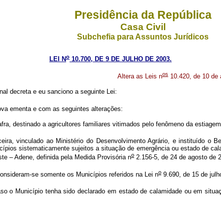
Presidência da República
Casa Civil
Subchefia para Assuntos Jurídicos
o
LEI N
10.700, DE 9 DE JULHO DE 2003.
os
Altera as Leis n
10.420, de 10 de a
al decreta e eu sanciono a seguinte Lei:
va ementa e com as seguintes alterações:
Safra, destinado a agricultores familiares vitimados pelo fenômeno da estiage
ira, vinculado ao Ministério do Desenvolvimento Agrário, e instituído o Be
icípios sistematicamente sujeitos a situação de emergência ou estado de c
o
e – Adene, definida pela Medida Provisória n
2.156-5, de 24 de agosto de 
o
consideram-se somente os Municípios referidos na Lei n
9.690, de 15 de julh
so o Município tenha sido declarado em estado de calamidade ou em situa