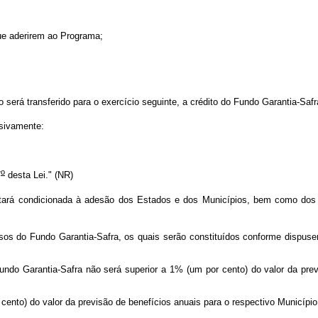
que aderirem ao Programa;
 será transferido para o exercício seguinte, a crédito do Fundo Garantia-Safr
sivamente:
o
7
desta Lei." (NR)
ará condicionada à adesão dos Estados e dos Municípios, bem como dos agr
os do Fundo Garantia-Safra, os quais serão constituídos conforme dispuser
o Fundo Garantia-Safra não será superior a 1% (um por cento) do valor da pre
or cento) do valor da previsão de benefícios anuais para o respectivo Municíp