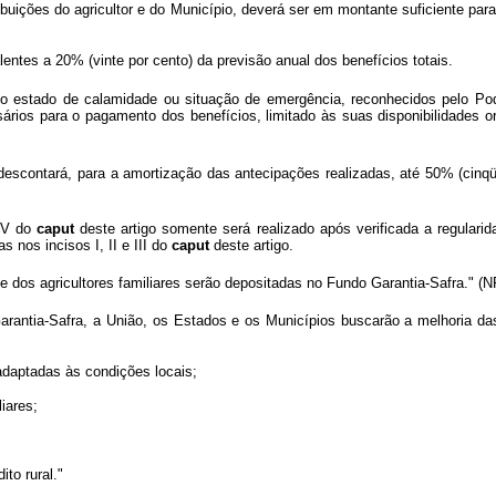
tribuições do agricultor e do Município, deverá ser em montante suficiente pa
entes a 20% (vinte por cento) da previsão anual dos benefícios totais.
do estado de calamidade ou situação de emergência, reconhecidos pelo Pod
ários para o pagamento dos benefícios, limitado às suas disponibilidades o
descontará, para a amortização das antecipações realizadas, até 50% (cinqü
 IV do
caput
deste artigo somente será realizado após verificada a regularid
s nos incisos I, II e III do
caput
deste artigo.
 dos agricultores familiares serão depositadas no Fundo Garantia-Safra." (N
rantia-Safra, a União, os Estados e os Municípios buscarão a melhoria das
 adaptadas às condições locais;
liares;
to rural."