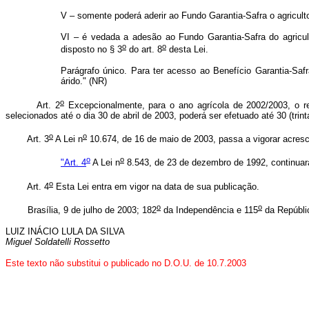
V – somente poderá aderir ao Fundo Garantia-Safra o agricultor
VI – é vedada a adesão ao Fundo Garantia-Safra do agriculto
o
o
disposto no § 3
do art. 8
desta Lei.
Parágrafo único. Para ter acesso ao Benefício Garantia-Safr
árido." (NR)
o
Art. 2
Excepcionalmente, para o ano agrícola de 2002/2003, o rec
selecionados até o dia 30 de abril de 2003, poderá ser efetuado até 30 (trin
o
o
Art. 3
A Lei n
10.674, de 16 de maio de 2003, passa a vigorar acresci
o
o
"Art. 4
A Lei n
8.543, de 23 de dezembro de 1992, continuará 
o
Art. 4
Esta Lei entra em vigor na data de sua publicação.
o
o
Brasília, 9 de julho de 2003; 182
da Independência e 115
da Repúbli
LUIZ INÁCIO LULA DA SILVA
Miguel Soldatelli Rossetto
Este texto não substitui o publicado no D.O.U. de 10.7.2003