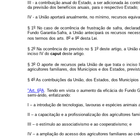
III - a contribuição anual do Estado, a ser adicionada às con
da previsão dos benefícios anuais, para o respectivo Estado;
IV - a União aportará anualmente, no mínimo, recursos equival
o
§ 1
No caso de ocorrência de frustração de safra, declara
Fundo Garantia-Safra, a União antecipará os recursos necess
o
o
nos termos dos arts. 8
e 9
desta Lei.
o
o
§ 2
Na ocorrência do previsto no § 1
deste artigo, a União 
inciso IV do
caput
deste artigo.
o
§ 3
O aporte de recursos pela União de que trata o inciso
agricultores familiares, dos Municípios e dos Estados, prevista
o
§ 4
As contribuições da União, dos Estados, dos Municípios e
o
"Art. 6
A
. Tendo em vista o aumento da eficácia do Fundo Ga
semi-árido, enfatizando:
I – a introdução de tecnologias, lavouras e espécies animais
II – a capacitação e a profissionalização dos agricultores fami
III – o estímulo ao associativismo e ao cooperativismo; e
IV – a ampliação do acesso dos agricultores familiares ao crédi