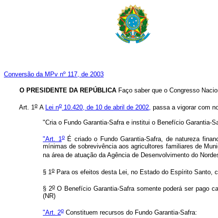
Conversão da MPv nº 117, de 2003
O PRESIDENTE DA REPÚBLICA
Faço saber que o Congresso Nacion
o
o
Art. 1
A
Lei n
10.420, de 10 de abril de 2002,
passa a vigorar com no
"Cria o Fundo Garantia-Safra e institui o Benefício Garantia-
o
"Art. 1
É criado o Fundo Garantia-Safra, de natureza finance
mínimas de sobrevivência aos agricultores familiares de Mun
na área de atuação da Agência de Desenvolvimento do Nordest
o
§ 1
Para os efeitos desta Lei, no Estado do Espírito Santo, 
o
§ 2
O Benefício Garantia-Safra somente poderá ser pago ca
(NR)
o
"Art. 2
Constituem recursos do Fundo Garantia-Safra: