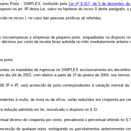
o
ueno Porte - SIMPLES, instituído pela
Lei n
9.317, de 5 de dezembro de
o
sposto no art. 8
desta Lei, salvo na hipótese do inciso II deste parágrafo, 
o no inciso I, no caso das pessoas jurídicas ali referidas;
s microempresas e empresas de pequeno porte, enquadradas no disposto n
s décimos por cento da receita bruta auferida no mês imediatamente anterior a
o porte.
luídas ou impedidas de ingressar no SIMPLES exclusivamente em decorrênc
o
 dia útil de 2003, com efeitos a partir de 1
de janeiro de 2004, nos termos 
o
o
 §§ 3
e 4
, será acrescido de juros correspondentes à variação mensal da
ondentes à multa, de mora ou de ofício, serão reduzidos em cinqüenta por ce
a redução admitida em lei, ressalvado o disposto no § 11.
ual diverso de cinqüenta por cento, prevalecerá o percentual referido no § 7
concessão de qualquer outro, extinguindo os parcelamentos anteriormente co