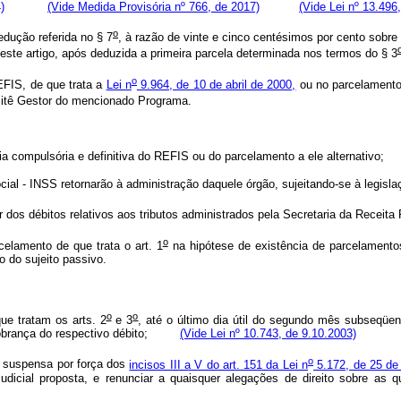
)
(Vide Medida Provisória nº 766, de 2017)
(Vide Lei nº 13.496
o
dução referida no § 7
, à razão de vinte e cinco centésimos por cento sobre
neste artigo, após deduzida a primeira parcela determinada nos termos do § 3
o
FIS, de que trata a
Lei n
9.964, de 10 de abril de 2000,
ou no parcelamento a
mitê Gestor do mencionado Programa.
compulsória e definitiva do REFIS ou do parcelamento a ele alternativo;
l - INSS retornarão à administração daquele órgão, sujeitando-se à legislaç
 dos débitos relativos aos tributos administrados pela Secretaria da Receita 
o
celamento de que trata o art. 1
na hipótese de existência de parcelamentos
 do sujeito passivo.
o
o
que tratam os arts. 2
e 3
, até o último dia útil do segundo mês subseqüen
a cobrança do respectivo débito;
(Vide Lei nº 10.743, de 9.10.2003)
o
 suspensa por força dos
incisos III a V do art. 151 da Lei n
5.172, de 25 de
dicial proposta, e renunciar a quaisquer alegações de direito sobre as q