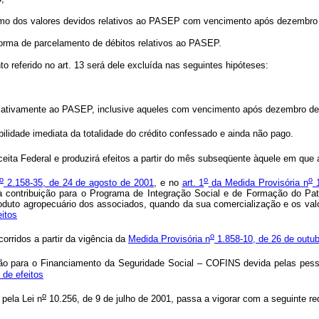
mo dos valores devidos relativos ao PASEP com vencimento após dezembro
rma de parcelamento de débitos relativos ao PASEP.
o referido no art. 13 será dele excluída nas seguintes hipóteses:
lativamente ao PASEP, inclusive aqueles com vencimento após dezembro de
ilidade imediata da totalidade do crédito confessado e ainda não pago.
ita Federal e produzirá efeitos a partir do mês subseqüente àquele em que a 
o
o
o
2.158-35, de 24 de agosto de 2001
, e no
art. 1
da Medida Provisória n
1
o da contribuição para o Programa de Integração Social e de Formação do Pa
to agropecuário dos associados, quando da sua comercialização e os valore
itos
o
rridos a partir da vigência da
Medida Provisória n
1.858-10, de 26 de outu
uição para o Financiamento da Seguridade Social – COFINS devida pelas pess
de efeitos
o
 pela Lei n
10.256, de 9 de julho de 2001, passa a vigorar com a seguinte r