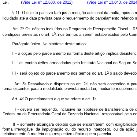
Lei.
(
Vide Lei nº 12.688, de 2012
)
(Vide Lei nº 13.043, de 2014
§ 11. O sujeito passivo fará jus a redução adicional da multa, após a re
liquidado até a data prevista para o requerimento do parcelamento referido 
o
Art. 2
Os débitos incluídos no Programa de Recuperação Fiscal – RE
o
condições previstas no art. 1
, nos termos a serem estabelecidos pelo Co
Parágrafo único. Na hipótese deste artigo:
I – a opção pelo parcelamento na forma deste artigo implica desistência 
II – as contribuições arrecadadas pelo Instituto Nacional do Seguro Socia
o
III - será objeto do parcelamento nos termos do art. 1
o saldo devedor
o
o
Art. 3
Ressalvado o disposto no art. 2
, não será concedido o par
remanescentes para a modalidade prevista nesta Lei, mediante requerimento
o
o
Art. 4
O parcelamento a que se refere o art. 1
:
I - deverá ser requerido, inclusive na hipótese de transferência de 
Federal ou da Procuradoria-Geral da Fazenda Nacional, responsável pel
II – somente alcançará débitos que se encontrarem com exigibilidade
forma irrevogável da impugnação ou do recurso interposto, ou da ação ju
relativamente à matéria cujo respectivo débito queira parcelar;