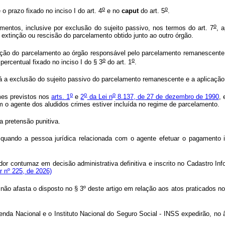
o
o
 o prazo fixado no inciso I do art. 4
e no
caput
do art. 5
.
o
entos, inclusive por exclusão do sujeito passivo, nos termos do art. 7
, a
extinção ou rescisão do parcelamento obtido junto ao outro órgão.
inção do parcelamento ao órgão responsável pelo parcelamento remanescente,
o
o
ercentual fixado no inciso I do § 3
do art. 1
.
 a exclusão do sujeito passivo do parcelamento remanescente e a aplicação 
o
o
o
mes previstos nos
arts. 1
e
2
da Lei n
8.137, de 27 de dezembro de 1990
,
m o agente dos aludidos crimes estiver incluída no regime de parcelamento.
a pretensão punitiva.
 quando a pessoa jurídica relacionada com o agente efetuar o pagamento int
or contumaz em decisão administrativa definitiva e inscrito no Cadastro Info
r nº 225, de 2026)
não afasta o disposto no § 3º deste artigo em relação aos atos praticados n
azenda Nacional e o Instituto Nacional do Seguro Social - INSS expedirão, 