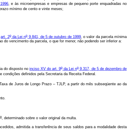
 1996
, e às microempresas e empresas de pequeno porte enquadradas no
o prazo mínimo de cento e vinte meses;
o
o
o
art. 2
da Lei n
9.841, de 5 de outubro de 1999
, o valor da parcela mínima
o do vencimento da parcela, o que for menor, não podendo ser inferior a:
o
o
ia do disposto no
inciso XV do art. 9
da Lei n
9.317, de 5 de dezembro de
e condições definidos pela Secretaria da Receita Federal.
 Taxa de Juros de Longo Prazo – TJLP, a partir do mês subseqüente ao da
nto.
o
, determinado sobre o valor original da multa.
ncedidos, admitida a transferência de seus saldos para a modalidade desta