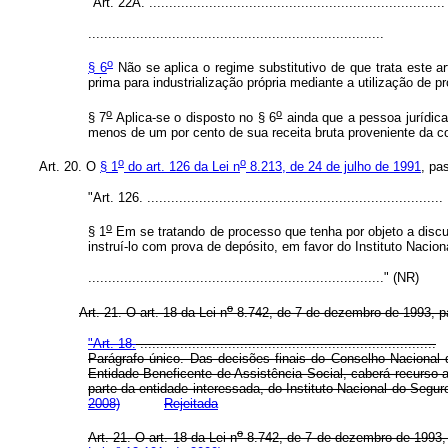
"Art. 22A. ..........................................................................
..........................................................................
o
§ 6
Não se aplica o regime substitutivo de que trata este ar
prima para industrialização própria mediante a utilização de 
o
o
§ 7
Aplica-se o disposto no § 6
ainda que a pessoa jurídica
menos de um por cento de sua receita bruta proveniente da c
o
o
Art. 20. O
§ 1
do art. 126 da Lei n
8.213, de 24 de julho de 1991
, pa
"Art. 126. ..........................................................................
o
§ 1
Em se tratando de processo que tenha por objeto a discus
instruí-lo com prova de depósito, em favor do Instituto Nacion
.........................................................................." (NR)
o
Art. 21. O art. 18 da Lei n
8.742, de 7 de dezembro de 1993, pa
"Art. 18.
..........................................................................
Parágrafo único. Das decisões finais do Conselho Nacional 
Entidade Beneficente de Assistência Social, caberá recurso ao
parte da entidade interessada, do Instituto Nacional do Segu
2008)
Rejeitada
o
Art. 21. O art. 18 da Lei n
8.742, de 7 de dezembro de 199