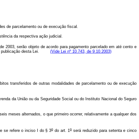
es de parcelamento ou de execução fiscal.
ência da respectiva ação judicial.
o de 2003, serão objeto de acordo para pagamento parcelado em até cento e
ao da publicação desta Lei.
(Vide Lei nº 10.743, de 9.10.2003)
bitos transferidos de outras modalidades de parcelamento ou de execução
renda da União ou da Seguridade Social ou do Instituto Nacional do Seguro
eis meses alternados, o que primeiro ocorrer, relativamente a qualquer dos
o
o
 se refere o inciso I do § 3
do art. 1
será reduzido para setenta e cinco