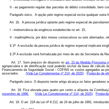
II - ao pagamento regular das parcelas do débito consolidado, bem co
Parágrafo único. A opção pelo regime especial exclui qualquer outra fo
Art. 16. A pessoa jurídica optante pelo regime especial de parcelament
I - inobservância da exigência estabelecida no art. 15;
II - inadimplência, por dois meses consecutivos ou seis alternados, re
o
§ 1
A exclusão da pessoa jurídica do regime especial implicará exigib
o
§ 2
A exclusão será formalizada por meio de ato da Secretaria da Rece
Art. 17. Sem prejuízo do disposto no
art. 15 da Medida Provisória n
agropecuária e de eletrificação rural poderão excluir da base de cálcul
Financiamento da Seguridade Social – COFINS os custos agregados ao produ
associados.
(Vide Lei Complementar nº 214, de 2025)
Produção de efe
Parágrafo único. O disposto neste artigo alcança os fatos geradores oco
Art. 18. Fica elevada para quatro por cento a alíquota da Contrib
novembro de 1998.
(Vide Lei Complementar nº 214, de 2025)
Produção 
o
Art. 19. O art. 22A da Lei n
8.212, de 24 de julho de 1991, introduzido