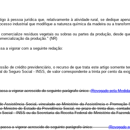
tigo à pessoa jurídica que, relativamente à atividade rural, se dedique ape
processo industrial que modifique a natureza química da madeira ou a transfo
 comercialize resíduos vegetais ou sobras ou partes da produção, desde que
omercialização da produção." (NR)
ssa a vigorar com a seguinte redação:
são de crédito previdenciário, o recurso de que trata este artigo somente te
al do Seguro Social - INSS, de valor correspondente a trinta por cento da exig
ssa a vigorar acrescido do seguinte parágrafo único:
(Revogado pela Medida 
de Assistência Social, vinculado ao Ministério da Assistência e Promoção S
 Ministro de Estado da Previdência Social, no prazo de trinta dias, contado
ro Social - INSS ou da Secretaria da Receita Federal do Ministério da Fazend
3, passa a vigorar acrescido do seguinte parágrafo único:
(Revogado pe