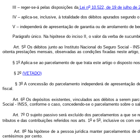
o
III – reger-se-á pelas disposições da
Lei n
10.522, de 19 de julho de 
IV – aplica-se, inclusive, à totalidade dos débitos apurados segundo
V – independerá de apresentação de garantia ou de arrolamento de bens, 
Parágrafo único. Na hipótese do inciso II, o valor da verba de sucumbênci
o
Art. 5
Os débitos junto ao Instituto Nacional do Seguro Social - IN
oitenta prestações mensais, observadas as condições fixadas neste artig
o
§ 1
Aplica-se ao parcelamento de que trata este artigo o disposto nos
o
§ 2
(VETADO)
o
§ 3
A concessão do parcelamento independerá de apresentação de 
fiscal.
o
Art. 6
Os depósitos existentes, vinculados aos débitos a serem parc
Social - INSS, conforme o caso, concedendo-se o parcelamento sobre o sa
o
Art. 7
O sujeito passivo será excluído dos parcelamentos a que se re
o
o
tributos e das contribuições referidos nos arts. 1
e 5
, inclusive os com ve
o
Art. 8
Na hipótese de a pessoa jurídica manter parcelamentos de d
centésimos por cento.