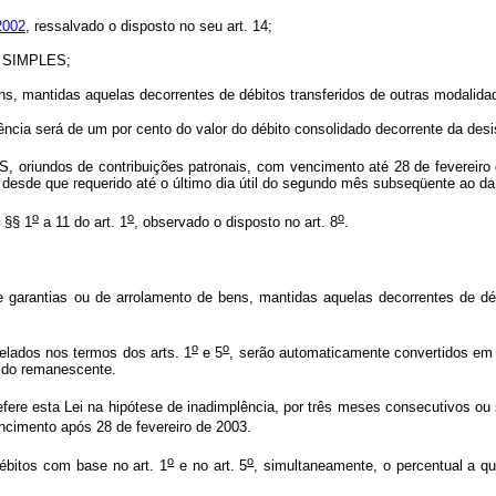
2002
, ressalvado o disposto no seu art. 14;
 o SIMPLES;
mantidas aquelas decorrentes de débitos transferidos de outras modalidad
a será de um por cento do valor do débito consolidado decorrente da desist
SS, oriundos de contribuições patronais, com vencimento até 28 de fevereir
o, desde que requerido até o último dia útil do segundo mês subseqüente 
o
o
o
 §§ 1
a 11 do art. 1
, observado o disposto no art. 8
.
garantias ou de arrolamento de bens, mantidas aquelas decorrentes de dé
o
o
elados nos termos dos arts. 1
e 5
, serão automaticamente convertidos em 
ldo remanescente.
fere esta Lei na hipótese de inadimplência, por três meses consecutivos ou s
ncimento após 28 de fevereiro de 2003.
o
o
ébitos com base no art. 1
e no art. 5
, simultaneamente, o percentual a que