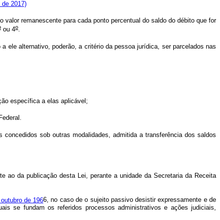
, de 2017)
 o valor remanescente para cada ponto percentual do saldo do débito que for
o
o
ou 4
.
 ele alternativo, poderão, a critério da pessoa jurídica, ser parcelados nas
ão específica a elas aplicável;
Federal.
 concedidos sob outras modalidades, admitida a transferência dos saldos
te ao da publicação desta Lei, perante a unidade da Secretaria da Receita
 outubro de 196
6, no caso de o sujeito passivo desistir expressamente e de
uais se fundam os referidos processos administrativos e ações judiciais,