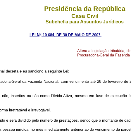
Presidência da República
Casa Civil
Subchefia para Assuntos Jurídicos
o
LEI N
10.684, DE 30 DE MAIO DE 2003.
Altera a legislação tributária, 
Procuradoria-Geral da Fazenda N
al decreta e eu sanciono a seguinte Lei:
radoria-Geral da Fazenda Nacional, com vencimento até 28 de fevereiro de 
u não, inscritos ou não como Dívida Ativa, mesmo em fase de execução fis
ma irretratável e irrevogável.
do e será dividido pelo número de prestações, sendo que o montante de cada 
a pessoa jurídica, no mês imediatamente anterior ao do vencimento da parce