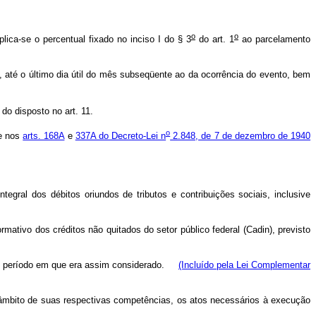
o
o
plica-se o percentual fixado no inciso I do § 3
do art. 1
ao parcelamento
 até o último dia útil do mês subseqüente ao da ocorrência do evento, bem
do disposto no art. 11.
o
 e nos
arts. 168A
e
337A do Decreto-Lei n
2.848, de 7 de dezembro de 1940
egral dos débitos oriundos de tributos e contribuições sociais, inclusive
rmativo dos créditos não quitados do setor público federal (Cadin), previsto
o período em que era assim considerado.
(Incluído pela Lei Complementar
no âmbito de suas respectivas competências, os atos necessários à execução