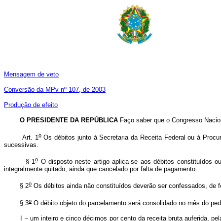
Mensagem de veto
Conversão da MPv nº 107, de 2003
Produção de efeito
O PRESIDENTE DA REPÚBLICA
Faço saber que o Congresso Nacion
o
Art. 1
Os débitos junto à Secretaria da Receita Federal ou à Procu
sucessivas.
o
§ 1
O disposto neste artigo aplica-se aos débitos constituídos o
integralmente quitado, ainda que cancelado por falta de pagamento.
o
§ 2
Os débitos ainda não constituídos deverão ser confessados, de for
o
§ 3
O débito objeto do parcelamento será consolidado no mês do pedi
I – um inteiro e cinco décimos por cento da receita bruta auferida, pel