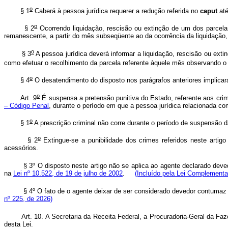
o
§ 1
Caberá à pessoa jurídica requerer a redução referida no
caput
até
o
§ 2
Ocorrendo liquidação, rescisão ou extinção de um dos parcelam
remanescente, a partir do mês subseqüente ao da ocorrência da liquidação, 
o
§ 3
A pessoa jurídica deverá informar a liquidação, rescisão ou ext
como efetuar o recolhimento da parcela referente àquele mês observando o p
o
§ 4
O desatendimento do disposto nos parágrafos anteriores implicará
o
Art. 9
É suspensa a pretensão punitiva do Estado, referente aos cri
– Código Penal
, durante o período em que a pessoa jurídica relacionada co
o
§ 1
A prescrição criminal não corre durante o período de suspensão d
o
§ 2
Extingue-se a punibilidade dos crimes referidos neste artigo
acessórios.
§ 3º O disposto neste artigo não se aplica ao agente declarado deved
na
Lei nº 10.522, de 19 de julho de 2002
.
(Incluído pela Lei Complementa
§ 4º O fato de o agente deixar de ser considerado devedor contumaz 
nº 225, de 2026)
Art. 10. A Secretaria da Receita Federal, a Procuradoria-Geral da F
desta Lei.