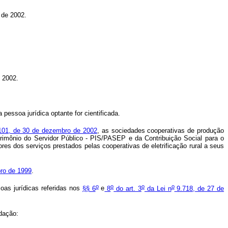
 de 2002.
 2002.
pessoa jurídica optante for cientificada.
01, de 30 de dezembro de 2002
, as sociedades cooperativas de produção
trimônio do Servidor Público - PIS/PASEP e da Contribuição Social para o
s dos serviços prestados pelas cooperativas de eletrificação rural a seus
bro de 1999
.
o
o
o
o
oas jurídicas referidas nos
§§ 6
e
8
do art. 3
da Lei n
9.718, de 27 de
edação: