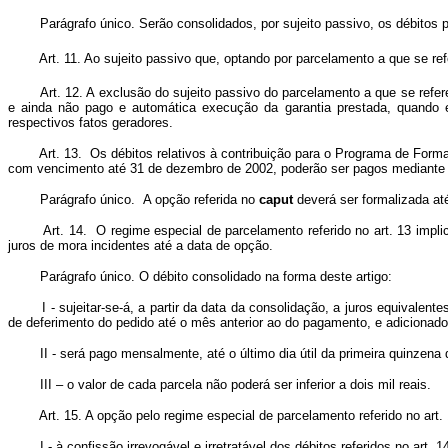
Parágrafo único. Serão consolidados, por sujeito passivo, os débitos per
Art. 11. Ao sujeito passivo que, optando por parcelamento a que se ref
Art. 12. A exclusão do sujeito passivo do parcelamento a que se refere
e ainda não pago e automática execução da garantia prestada, quando e
respectivos fatos geradores.
Art. 13. Os débitos relativos à contribuição para o Programa de For
com vencimento até 31 de dezembro de 2002, poderão ser pagos mediante re
Parágrafo único. A opção referida no
caput
deverá ser formalizada at
Art. 14. O regime especial de parcelamento referido no art. 13 impl
juros de mora incidentes até a data de opção.
Parágrafo único. O débito consolidado na forma deste artigo:
I - sujeitar-se-á, a partir da data da consolidação, a juros equivalentes
de deferimento do pedido até o mês anterior ao do pagamento, e adicionad
II - será pago mensalmente, até o último dia útil da primeira quinzena de
III – o valor de cada parcela não poderá ser inferior a dois mil reais.
Art. 15. A opção pelo regime especial de parcelamento referido no art. 
I - à confissão irrevogável e irretratável dos débitos referidos no art. 1