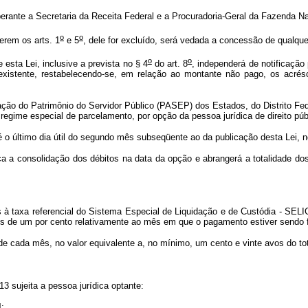
ante a Secretaria da Receita Federal e a Procuradoria-Geral da Fazenda Na
o
o
erem os arts. 1
e 5
, dele for excluído, será vedada a concessão de qualqu
o
o
 esta Lei, inclusive a prevista no § 4
do art. 8
, independerá de notificação 
xistente, restabelecendo-se, em relação ao montante não pago, os acrésc
mação do Patrimônio do Servidor Público (PASEP) dos Estados, do Distrito Fe
gime especial de parcelamento, por opção da pessoa jurídica de direito públ
é o último dia útil do segundo mês subseqüente ao da publicação desta Lei, n
ica a consolidação dos débitos na data da opção e abrangerá a totalidade do
 à taxa referencial do Sistema Especial de Liquidação e de Custódia - SELIC
os de um por cento relativamente ao mês em que o pagamento estiver sendo f
 cada mês, no valor equivalente a, no mínimo, um cento e vinte avos do tot
13 sujeita a pessoa jurídica optante:
4;