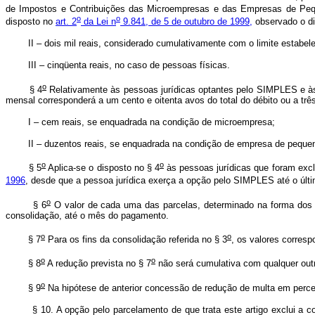
de Impostos e Contribuições das Microempresas e das Empresas de Peq
o
o
disposto no
art. 2
da Lei n
9.841, de 5 de outubro de 1999,
observado o di
II – dois mil reais, considerado cumulativamente com o limite estabelecid
III – cinqüenta reais, no caso de pessoas físicas.
o
§ 4
Relativamente às pessoas jurídicas optantes pelo SIMPLES e à
mensal corresponderá a um cento e oitenta avos do total do débito ou a trê
I – cem reais, se enquadrada na condição de microempresa;
II – duzentos reais, se enquadrada na condição de empresa de pequen
o
o
§ 5
Aplica-se o disposto no § 4
às pessoas jurídicas que foram exc
1996
, desde que a pessoa jurídica exerça a opção pelo SIMPLES até o último
o
§ 6
O valor de cada uma das parcelas, determinado na forma dos
consolidação, até o mês do pagamento.
o
o
§ 7
Para os fins da consolidação referida no § 3
, os valores corresp
o
o
§ 8
A redução prevista no § 7
não será cumulativa com qualquer outr
o
§ 9
Na hipótese de anterior concessão de redução de multa em percent
§ 10. A opção pelo parcelamento de que trata este artigo exclui a 