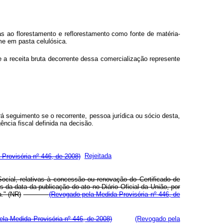
nas ao florestamento e reflorestamento como fonte de matéria-
rme em pasta celulósica.
 a receita bruta decorrente dessa comercialização represente
rá seguimento se o recorrente, pessoa jurídica ou sócio desta,
ência fiscal definida na decisão.
Provisória nº 446, de 2008)
Rejeitada
ocial, relativas à concessão ou renovação do Certificado de
s da data da publicação do ato no Diário Oficial da União, por
a." (NR)
(Revogado pela Medida Provisória nº 446, de
la Medida Provisória nº 446, de 2008)
(Revogado pela