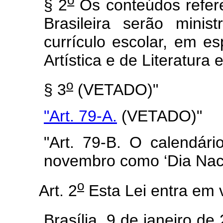
o
§ 2
Os conteúdos referen
Brasileira serão mini
currículo escolar, em e
Artística e de Literatura e
o
§ 3
(VETADO)"
"Art. 79-A.
(VETADO)"
"Art. 79-B. O calendári
novembro como ‘Dia Naci
o
Art. 2
Esta Lei entra em 
Brasília, 9 de janeiro de 