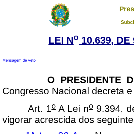
Pres
Subch
o
LEI N
10.639, DE
Mensagem de veto
O PRESIDENTE 
Congresso Nacional decreta e 
o
o
Art. 1
A Lei n
9.394, d
vigorar acrescida dos seguinte