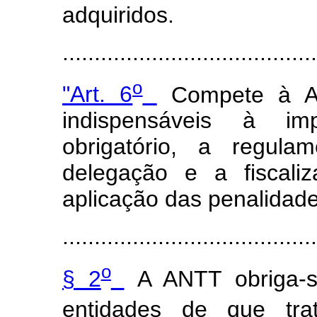
adquiridos.
.....................................
o
"Art. 6
Compete à A
indispensáveis à im
obrigatório, a regula
delegação e a fiscali
aplicação das penalidades
........................................
o
§ 2
A ANTT obriga-s
entidades de que tr