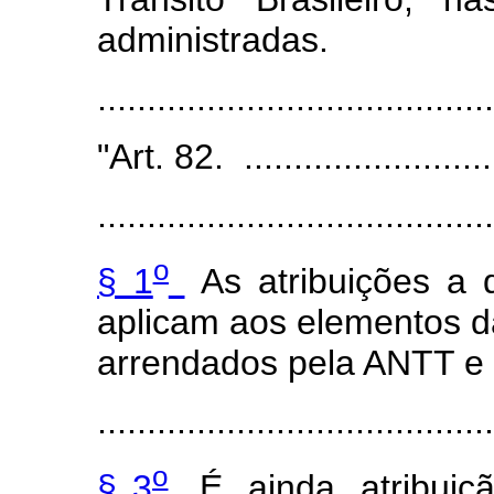
administradas.
.....................................
"Art. 82. ...........................
........................................
o
§ 1
As atribuições a 
aplicam aos elementos da
arrendados pela ANTT e
........................................
o
§ 3
É, ainda, atribui