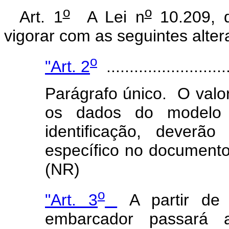
o
o
Art. 1
A Lei n
10.209, 
vigorar com as seguintes alter
o
"Art. 2
...........................
Parágrafo único. O valor
os dados do modelo p
identificação, dever
específico no document
(NR)
o
"Art. 3
A partir de
embarcador passará a