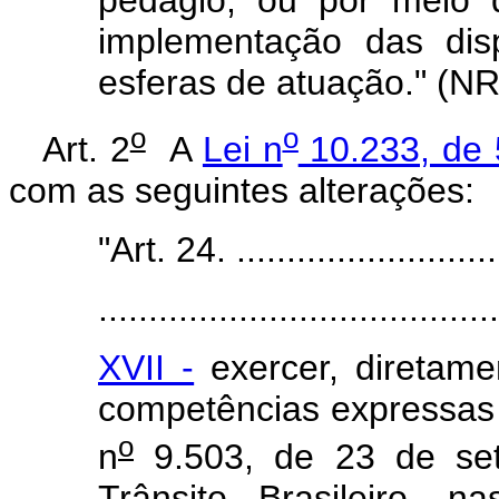
pedágio, ou por meio 
implementação das dis
esferas de atuação." (NR
o
o
Art. 2
A
Lei n
10.233, de 
com as seguintes alterações:
"Art. 24. ...........................
........................................
XVII -
exercer, diretame
competências expressas n
o
n
9.503, de 23 de se
Trânsito Brasileiro, n