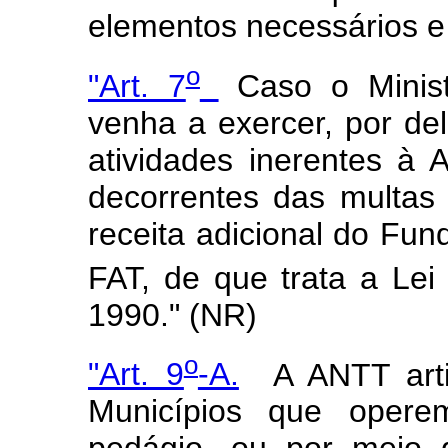
elementos necessários e 
o
"Art. 7
Caso o Minist
venha a exercer, por de
atividades inerentes à 
decorrentes das multas p
receita adicional do Fu
FAT, de que trata a Lei
1990." (NR)
o
"Art. 9
-A.
A ANTT artic
Municípios que opere