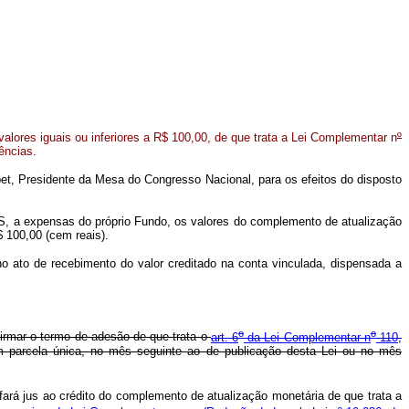
valores iguais ou inferiores a R$ 100,00, de que trata a Lei Complementar n
º
ências.
et, Presidente da Mesa do Congresso Nacional, para os efeitos do disposto
S, a expensas do próprio Fundo, os valores do complemento de atualização
$ 100,00 (cem reais).
no ato de recebimento do valor creditado na conta vinculada, dispensada a
o
o
 firmar o termo de adesão de que trata o
art. 6
da Lei Complementar n
110,
em parcela única, no mês seguinte ao de publicação desta Lei ou no mês
fará jus ao crédito do complemento de atualização monetária de que trata a