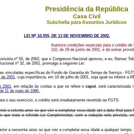
Presidência da República
Casa Civil
Subchefia para Assuntos Jurídicos
o
LEI N
10.555, DE 13 DE NOVEMBRO DE 2002.
Autoriza condições especiais para o crédito de 
110, de 29 de junho de 2001, e dá outras provid
visória nº 55, de 2002, que o Congresso Nacional aprovou, e eu, Ramez Teb
ucional nº 32, de 2001, promulgo a seguinte Lei:
as vinculadas específicas do Fundo de Garantia do Tempo de Serviço - FGT
o de 2001
, cuja importância, em 10 de julho de 2001, seja igual ou inferior a R
e 2001
, em relação às contas a que se refere o
caput
, será caracterizada 
de 11 de maio de 1990.
ara o seu exercício, o crédito será imediatamente revertido ao FGTS.
rior a setenta anos ou que vier a completar essa idade até a data final para
de que trata a referida Lei Complementar, com a redução nela prevista, 
rior a sessenta anos ou que vier a completar essa idade a qualquer tempo, 
o