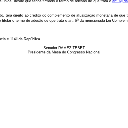
la única, desde que tenha firmado o termo de adesão de que trata o
art. 6
da
ido, terá direito ao crédito do complemento de atualização monetária de que 
o
 titular o termo de adesão de que trata o art. 6
da mencionada Lei Complem
o
cia e 114
da República.
Senador RAMEZ TEBET
Presidente da Mesa do Congresso Nacional