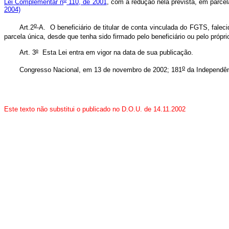
Lei Complementar n
110, de 2001
, com a redução nela prevista, em parce
2004)
o
Art.2
-A. O beneficiário de titular de conta vinculada do FGTS, falec
parcela única, desde que tenha sido firmado pelo beneficiário ou pelo próprio
Art. 3
º
Esta Lei entra em vigor na data de sua publicação.
o
Congresso Nacional, em 13 de novembro de 2002; 181
da Independên
Este texto não substitui o publicado no D.O.U. de 14.11.2002