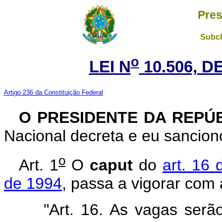
Pres
Subch
o
LEI N
10.506, D
Artigo 236 da Constituição Federal
O PRESIDENTE DA REPÚ
Nacional decreta e eu sanciono
o
Art. 1
O
caput
do
art. 16 
de 1994
, passa a vigorar com
"Art. 16. As vagas serã