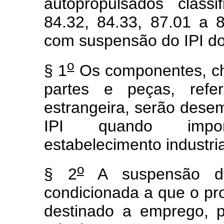
autopropulsados class
84.32, 84.33, 87.01 a 8
com suspensão do IPI do 
o
§ 1
Os componentes, cha
partes e peças, ref
estrangeira, serão des
IPI quando impor
estabelecimento industria
o
§ 2
A suspensão de
condicionada a que o pro
destinado a emprego, pe