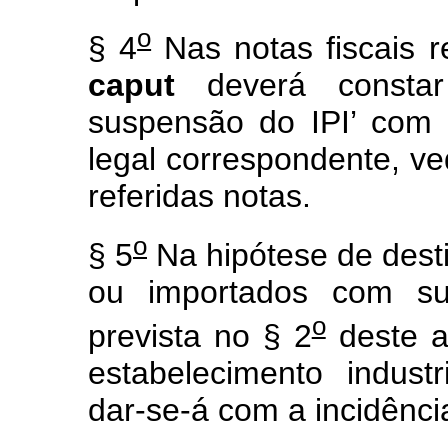
o
§ 4
Nas notas fiscais re
caput
deverá constar
suspensão do IPI’ com a
legal correspondente, ve
referidas notas.
o
§ 5
Na hipótese de dest
ou importados com sus
o
prevista no § 2
deste a
estabelecimento indust
dar-se-á com a incidênci