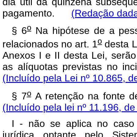
dia útil da quinzena subseqü
pagamento.
(Redação dada 
o
§ 6
Na hipótese de a pesso
o
relacionados no art. 1
desta L
Anexos I e II desta Lei, serão
as alíquotas previstas no inc
(Incluído pela Lei nº 10.865, d
o
§ 7
A retenção na fonte d
(Incluído pela lei nº 11.196, d
I - não se aplica no cas
jurídica optante pelo Sis