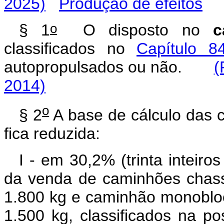
2025)
Produção de efeitos
o
§ 1
O disposto no
c
classificados no
Capítulo 8
autopropulsados ou não.
(
2014)
o
§ 2
A base de cálculo das co
fica reduzida:
I - em 30,2% (trinta inteiro
da venda de caminhões chassi
1.800 kg e caminhão monobloco
1.500 kg, classificados na p