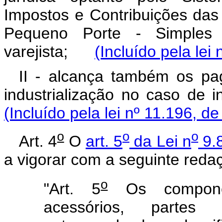
Impostos e Contribuições da
Pequeno Porte - Simples 
varejista;
(Incluído pela lei
II - alcança também os pa
industrialização no caso d
(Incluído pela lei nº 11.196, d
o
o
o
Art. 4
O
art. 5
da Lei n
9.8
a vigorar com a seguinte reda
o
"Art. 5
Os component
acessórios, parte