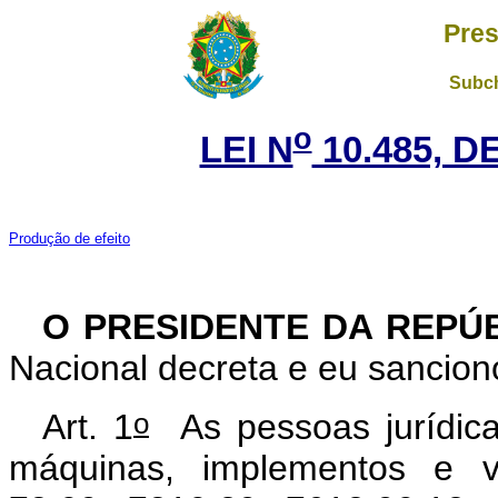
Pres
Subch
o
LEI N
10.485, D
Produção de efeito
O PRESIDENTE DA REPÚ
Nacional decreta e eu sanciono
o
Art. 1
As pessoas jurídica
máquinas, implementos e ve