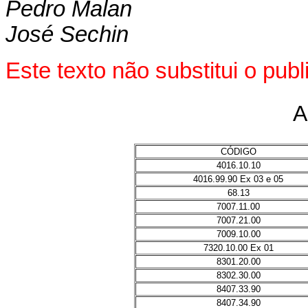
Pedro Malan
José Sechin
Este texto não substitui o pu
A
CÓDIGO
4016.10.10
4016.99.90 Ex 03 e 05
68.13
7007.11.00
7007.21.00
7009.10.00
7320.10.00 Ex 01
8301.20.00
8302.30.00
8407.33.90
8407.34.90