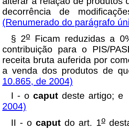
alterar a relação de produtos 
decorrência de modifica
(Renumerado do parágrafo únic
o
§ 2
Ficam reduzidas a 0%
contribuição para o PIS/PA
receita bruta auferida por com
a venda dos produtos d
10.865, de 2004)
I - o
caput
deste artigo
2004)
o
II - o
caput
do art. 1
desta