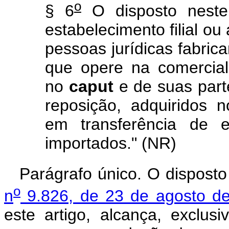
o
§ 6
O disposto neste 
estabelecimento filial ou
pessoas jurídicas fabric
que opere na comercial
no
caput
e de suas part
reposição, adquiridos 
em transferência de es
importados." (NR)
Parágrafo único. O dispost
o
n
9.826, de 23 de agosto d
este artigo, alcança, exclus