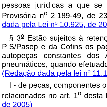
pessoas jurídicas a que se 
o
Provisória n
2.189-49, de 
dada pela Lei nº 10.925, de 2
o
§ 3
Estão sujeitos à reten
PIS/Pasep e da Cofins os pa
autopeças constantes dos 
pneumáticos, quando efetuad
(Redação dada pela lei nº 11.
I - de peças, componentes o
o
relacionados no art. 1
dest
de 2005)