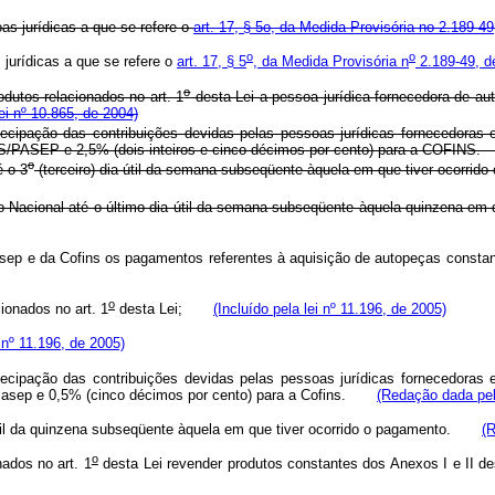
as jurídicas a que se refere o
art. 17, § 5o, da Medida Provisória no 2.189-4
o
o
jurídicas a que se refere o
art. 17, § 5
, da Medida Provisória n
2.189-49, d
o
dutos relacionados no art. 1
desta Lei a pessoa jurídica fornecedora de au
ei nº 10.865, de 2004)
tecipação das contribuições devidas pelas pessoas jurídicas fornecedoras 
o PIS/PASEP e 2,5% (dois inteiros e cinco décimos por cento) para a COF
o
é o 3
(terceiro) dia útil da semana subseqüente àquela em que tiver ocorr
o Nacional até o último dia útil da semana subseqüente àquela quinzena em q
asep e da Cofins os pagamentos referentes à aquisição de autopeças constan
o
ionados no art. 1
desta Lei;
(Incluído pela lei nº 11.196, de 2005)
i nº 11.196, de 2005)
tecipação das contribuições devidas pelas pessoas jurídicas fornecedoras 
S/Pasep e 0,5% (cinco décimos por cento) para a Cofins.
(Redação dada pela
a útil da quinzena subseqüente àquela em que tiver ocorrido o pagamento.
(R
o
ados no art. 1
desta Lei revender produtos constantes dos Anexos I e II dest