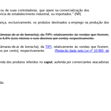
es ou de suas controladoras, que opere na comercialização dos
cia de estabelecimento industrial, ou importados." (NR)
lcança, exclusivamente, os produtos destinados a emprego na produção dos
âmaras-de-ar de borracha), da TIPI, relativamente às vendas que fizerem,
e 6,6% (seis inteiros e seis décimos por cento), respectivamente.
câmaras-de-ar de borracha), da
TIPI
, relativamente às vendas que fizerem,
écimos por cento), respectivamente.
(Redação dada pela Lei nº 10.865, de
venda dos produtos referidos no
caput
, auferida por comerciantes atacadistas
ção.