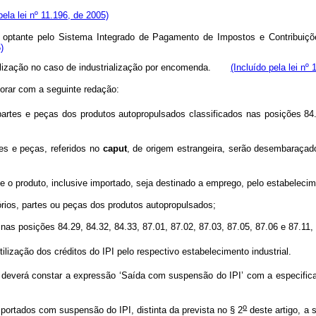
pela lei nº 11.196, de 2005)
ca optante pelo Sistema Integrado de Pagamento de Impostos e Contribu
)
rialização no caso de industrialização por encomenda.
(Incluído pela lei nº
gorar com a seguinte redação:
artes e peças dos produtos autopropulsados classificados nas posições 84.
es e peças, referidos no
caput
, de origem estrangeira, serão desembaraça
 o produto, inclusive importado, seja destinado a emprego, pelo estabelecime
rios, partes ou peças dos produtos autopropulsados;
nas posições 84.29, 84.32, 84.33, 87.01, 87.02, 87.03, 87.05, 87.06 e 87.11
zação dos créditos do IPI pelo respectivo estabelecimento industrial.
deverá constar a expressão ‘Saída com suspensão do IPI’ com a especificaç
o
portados com suspensão do IPI, distinta da prevista no § 2
deste artigo, a 