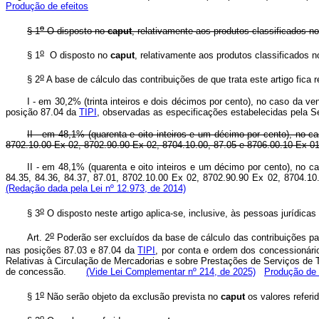
Produção de efeitos
o
§ 1
O disposto no
caput
, relativamente aos produtos classificados n
o
§ 1
O disposto no
caput
, relativamente aos produtos classificados 
o
§ 2
A base de cálculo das contribuições de que trata este artigo fica r
I - em 30,2% (trinta inteiros e dois décimos por cento), no caso da v
posição 87.04 da
TIPI
, observadas as especificações estabelecidas pela Se
II - em 48,1% (quarenta e oito inteiros e um décimo por cento), no 
8702.10.00 Ex 02, 8702.90.90 Ex 02, 8704.10.00, 87.05 e 8706.00.10 Ex 0
II - em 48,1% (quarenta e oito inteiros e um décimo por cento), no c
84.35, 84.36, 84.37, 87.01, 8702.10.00 Ex 02, 8702.90.90 Ex 02, 8704.
(Redação dada pela Lei nº 12.973, de 2014)
o
§ 3
O disposto neste artigo aplica-se, inclusive, às pessoas jurídicas
o
Art. 2
Poderão ser excluídos da base de cálculo das contribuições par
nas posições 87.03 e 87.04 da
TIPI
, por conta e ordem dos concessionári
Relativas à Circulação de Mercadorias e sobre Prestações de Serviços de 
de concessão.
(Vide Lei Complementar nº 214, de 2025)
Produção de 
o
§ 1
Não serão objeto da exclusão prevista no
caput
os valores referid
o