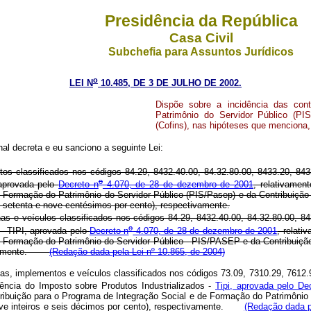
Presidência da República
Casa Civil
Subchefia para Assuntos Jurídicos
o
LEI N
10.485, DE 3 DE JULHO DE 2002.
Dispõe sobre a incidência das con
Patrimônio do Servidor Público (PI
(Cofins), nas hipóteses que menciona,
l decreta e eu sanciono a seguinte Lei:
os classificados nos códigos 84.29, 8432.40.00, 84.32.80.00, 8433.20, 8433
o
 aprovada pelo
Decreto n
4.070, de 28 de dezembro de 2001
, relativamen
 Formação do Patrimônio do Servidor Público (PIS/Pasep) e da Contribuição 
 e setenta e nove centésimos por cento), respectivamente.
s e veículos classificados nos códigos 84.29, 8432.40.00, 84.32.80.00, 843
o
 - TIPI, aprovada pelo
Decreto n
4.070, de 28 de dezembro de 2001
, relati
e Formação do Patrimônio do Servidor Público - PIS/PASEP e da Contribuiçã
ectivamente.
(Redação dada pela Lei nº 10.865, de 2004)
s, implementos e veículos classificados nos códigos 73.09, 7310.29, 7612.90
dência do Imposto sobre Produtos Industrializados -
Tipi, aprovada pelo De
ribuição para o Programa de Integração Social e de Formação do Patrimônio 
(nove inteiros e seis décimos por cento), respectivamente.
(Redação dada p