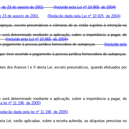
9, de 23 de agosto de 2001
.
(Incluído pela Lei nº 10.865, de 2004)
e 23 de agosto de 2001
.
(Redação dada pela Lei nº 10.925, de 2004)
topeças, exceto pneumáticos e câmaras-de-ar, estão sujeitos à retenção na
e será determinado mediante a aplicação, sobre a importância a pagar, do
INS.
(Incluído pela Lei nº 10.865, de 2004)
ido o pagamento à pessoa jurídica fornecedora de autopeças.
(Incluído pela
ue tiver ocorrido o pagamento à pessoa jurídica fornecedora de autopeças.
tes dos Anexos I e II desta Lei, exceto pneumáticos, quando efetuados por
e será determinado mediante a aplicação, sobre a importância a pagar, do
 lei nº 11.196, de 2005)
edação dada pela lei nº 11.196, de 2005)
a Lei, serão aplicadas, sobre a receita auferida, as alíquotas previstas no