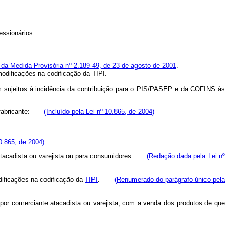
essionários.
º, da Medida Provisória nº 2.189-49, de 23 de agosto de 2001
.
modificações na codificação da TIPI.
am sujeitos à incidência da contribuição para o PIS/PASEP e da COFINS às
ara fabricante:
(Incluído pela Lei nº 10.865, de 2004)
10.865, de 2004)
te atacadista ou varejista ou para consumidores.
(Redação dada pela Lei nº
dificações na codificação da
TIPI
.
(Renumerado do parágrafo único pela
por comerciante atacadista ou varejista, com a venda dos produtos de que