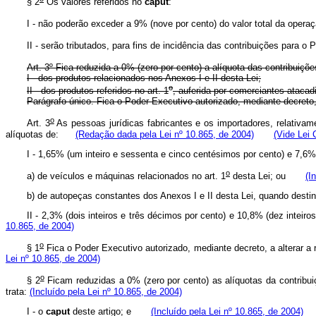
§ 2
Os valores referidos no
caput
:
I - não poderão exceder a 9% (nove por cento) do valor total da operaç
II - serão tributados, para fins de incidência das contribuições para o
Art. 3º Fica reduzida a 0% (zero por cento) a alíquota das contribuiçõ
I - dos produtos relacionados nos Anexos I e II desta Lei;
o
II - dos produtos referidos no art. 1
, auferida por comerciantes atacad
Parágrafo único. Fica o Poder Executivo autorizado, mediante decreto,
o
Art. 3
As pessoas jurídicas fabricantes e os importadores, relativa
alíquotas de:
(Redação dada pela Lei nº 10.865, de 2004)
(Vide Lei
I - 1,65% (um inteiro e sessenta e cinco centésimos por cento) e 7,
o
a) de veículos e máquinas relacionados no art. 1
desta Lei; ou
(I
b) de autopeças constantes dos Anexos I e II desta Lei, quando des
II - 2,3% (dois inteiros e três décimos por cento) e 10,8% (dez inte
10.865, de 2004)
o
§ 1
Fica o Poder Executivo autorizado, mediante decreto, a alterar a
Lei nº 10.865, de 2004)
o
§ 2
Ficam reduzidas a 0% (zero por cento) as alíquotas da contribu
trata:
(Incluído pela Lei nº 10.865, de 2004)
I - o
caput
deste artigo; e
(Incluído pela Lei nº 10.865, de 2004)