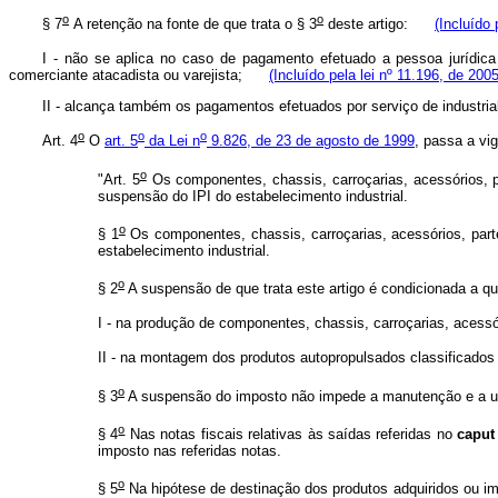
o
o
§ 7
A retenção na fonte de que trata o § 3
deste artigo:
(Incluído 
I - não se aplica no caso de pagamento efetuado a pessoa jurídi
comerciante atacadista ou varejista;
(Incluído pela lei nº 11.196, de 2005
II - alcança também os pagamentos efetuados por serviço de indust
o
o
o
Art. 4
O
art. 5
da Lei n
9.826, de 23 de agosto de 1999
, passa a vi
o
"Art. 5
Os componentes, chassis, carroçarias, acessórios, p
suspensão do IPI do estabelecimento industrial.
o
§ 1
Os componentes, chassis, carroçarias, acessórios, part
estabelecimento industrial.
o
§ 2
A suspensão de que trata este artigo é condicionada a que
I - na produção de componentes, chassis, carroçarias, acessó
II - na montagem dos produtos autopropulsados classificados 
o
§ 3
A suspensão do imposto não impede a manutenção e a utili
o
§ 4
Nas notas fiscais relativas às saídas referidas no
caput
imposto nas referidas notas.
o
§ 5
Na hipótese de destinação dos produtos adquiridos ou im