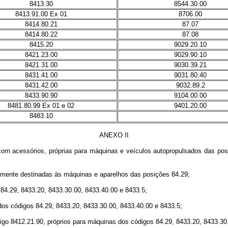
8413.30
8544.30.00
8413.91.00 Ex 01
8706.00
8414.80.21
87.07
8414.80.22
87.08
8415.20
9029.20.10
8421.23.00
9029.90.10
8421.31.00
9030.39.21
8431.41.00
9031.80.40
8431.42.00
9032.89.2
8433.90.90
9104.00.00
8481.80.99 Ex 01 e 02
9401.20.00
8483.10
ANEXO II
om acessórios, próprias para máquinas e veículos autopropulsados das posi
almente destinadas às máquinas e aparelhos das posições 84.29;
84.29, 8433.20, 8433.30.00, 8433.40.00 e 8433.5;
 dos códigos 84.29, 8433.20, 8433.30.00, 8433.40.00 e 8433.5;
ódigo 8412.21.90, próprios para máquinas dos códigos 84.29, 8433.20, 8433.30