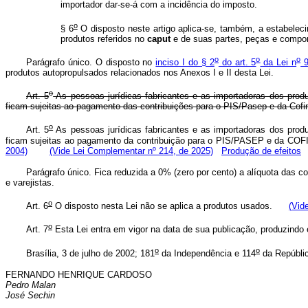
importador dar-se-á com a incidência do imposto.
o
§ 6
O disposto neste artigo aplica-se, também, a estabelecim
produtos referidos no
caput
e de suas partes, peças e compone
o
o
o
Parágrafo único. O disposto no
inciso I do § 2
do art. 5
da Lei n
9
produtos autopropulsados relacionados nos Anexos I e II desta Lei.
o
Art. 5
As pessoas jurídicas fabricantes e as importadoras dos produ
ficam sujeitas ao pagamento das contribuições para o PIS/Pasep e da Cofins
o
Art. 5
As pessoas jurídicas fabricantes e as importadoras dos prod
ficam sujeitas ao pagamento da contribuição para o PIS/PASEP e da COF
2004)
(Vide Lei Complementar nº 214, de 2025)
Produção de efeitos
Parágrafo único. Fica reduzida a 0% (zero por cento) a alíquota das c
e varejistas.
o
Art. 6
O disposto nesta Lei não se aplica a produtos usados.
(Vid
o
Art. 7
Esta Lei entra em vigor na data de sua publicação, produzindo e
o
o
Brasília, 3 de julho de 2002; 181
da Independência e 114
da Repúbli
FERNANDO HENRIQUE CARDOSO
Pedro Malan
José Sechin