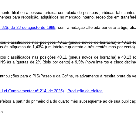
ento filial ou a pessoa jurídica controlada de pessoas jurídicas fabricant
ntes para reposição, adquiridos no mercado interno, recebidos em transferên
.826, de 23 de agosto de 1999
, com a redação alterada por este artigo, a
tos classificados nas posições 40.11 (pneus novos de borracha) e 40.13 (c
 às alíquotas de 1,43% (um inteiro e quarenta e três centésimos por cento) 
utos classificados nas posições 40.11 (pneus novos de borracha) e 40.13 (
INS às alíquotas de 2% (dois por cento) e 9,5% (nove inteiros e cinco d
ontribuições para o PIS/Pasep e da Cofins, relativamente à receita bruta da 
e Lei Complementar nº 214, de 2025)
Produção de efeitos
feitos a partir do primeiro dia do quarto mês subseqüente ao de sua publica
ca.