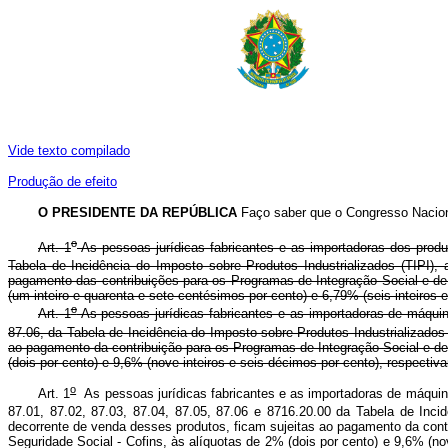
Vide texto compilado
Produção de efeito
O PRESIDENTE DA REPÚBLICA
Faço saber que o Congresso Naciona
o
Art. 1
As pessoas jurídicas fabricantes e as importadoras dos produt
Tabela de Incidência do Imposto sobre Produtos Industrializados (TIPI),
pagamento das contribuições para os Programas de Integração Social e de
(um inteiro e quarenta e sete centésimos por cento) e 6,79% (seis inteiros
o
Art. 1
As pessoas jurídicas fabricantes e as importadoras de máquina
87.06, da Tabela de Incidência do Imposto sobre Produtos Industrializados
ao pagamento da contribuição para os Programas de Integração Social e d
(dois por cento) e 9,6% (nove inteiros e seis décimos por cento), resp
o
Art. 1
As pessoas jurídicas fabricantes e as importadoras de máquina
87.01, 87.02, 87.03, 87.04, 87.05, 87.06 e 8716.20.00 da Tabela de Inci
decorrente de venda desses produtos, ficam sujeitas ao pagamento da cont
Seguridade Social - Cofins, às alíquotas de 2% (dois por cento) e 9,6% 