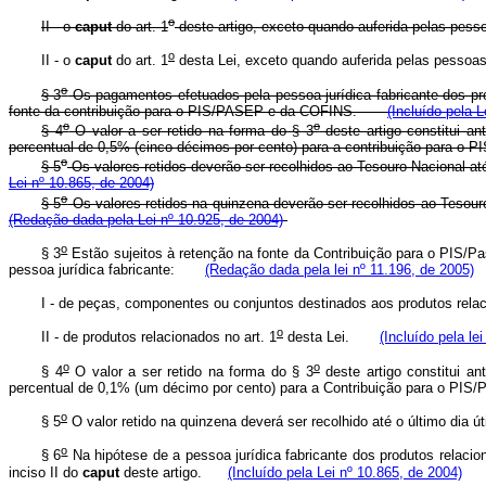
o
II - o
caput
do art. 1
deste artigo, exceto quando auferida pelas pesso
o
II - o
caput
do art. 1
desta Lei, exceto quando auferida pelas pessoas 
o
§ 3
Os pagamentos efetuados pela pessoa jurídica fabricante dos pro
fonte da contribuição para o PIS/PASEP e da COFINS.
(Incluído pela L
o
o
§ 4
O valor a ser retido na forma do § 3
deste artigo constitui an
percentual de 0,5% (cinco décimos por cento) para a contribuição para 
o
§ 5
Os valores retidos deverão ser recolhidos ao Tesouro Nacional at
Lei nº 10.865, de 2004)
o
§ 5
Os valores retidos na quinzena deverão ser recolhidos ao Tesour
(Redação dada pela Lei nº 10.925, de 2004)
o
§ 3
Estão sujeitos à retenção na fonte da Contribuição para o PIS/P
pessoa jurídica fabricante:
(Redação dada pela lei nº 11.196, de 2005)
I - de peças, componentes ou conjuntos destinados aos produtos relac
o
II - de produtos relacionados no art. 1
desta Lei.
(Incluído pela le
o
o
§ 4
O valor a ser retido na forma do § 3
deste artigo constitui an
percentual de 0,1% (um décimo por cento) para a Contribuição para o PI
o
§ 5
O valor retido na quinzena deverá ser recolhido até o último di
o
§ 6
Na hipótese de a pessoa jurídica fabricante dos produtos relacion
inciso II do
caput
deste artigo.
(Incluído pela Lei nº 10.865, de 2004)