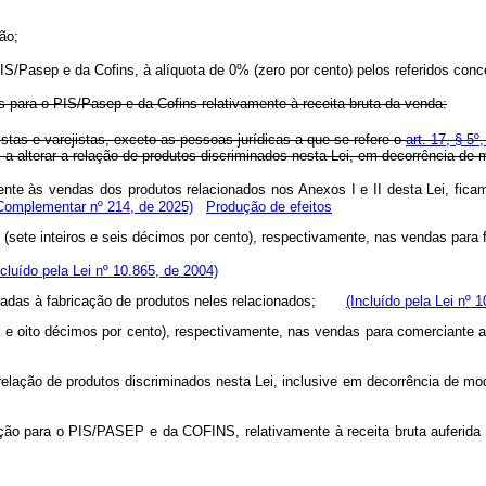
ão;
 PIS/Pasep e da Cofins, à alíquota de 0% (zero por cento) pelos referidos conc
es para o PIS/Pasep e da Cofins relativamente à receita bruta da venda:
istas e varejistas, exceto as pessoas jurídicas a que se refere o
art. 17, § 5
 a alterar a relação de produtos discriminados nesta Lei, em decorrência de 
mente às vendas dos produtos relacionados nos Anexos I e II desta Lei, fic
 Complementar nº 214, de 2025)
Produção de efeitos
6% (sete inteiros e seis décimos por cento), respectivamente, nas vendas p
ncluído pela Lei nº 10.865, de 2004)
tinadas à fabricação de produtos neles relacionados;
(Incluído pela Lei nº 
iros e oito décimos por cento), respectivamente, nas vendas para comercian
 relação de produtos discriminados nesta Lei, inclusive em decorrência de mo
ição para o PIS/PASEP e da COFINS, relativamente à receita bruta auferida 