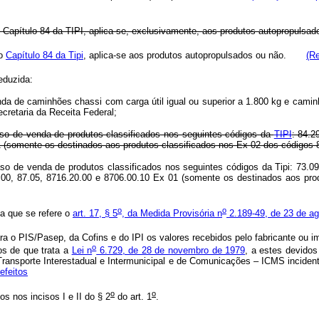
o Capítulo 84 da TIPI, aplica-se, exclusivamente, aos produtos autopropulsad
no
Capítulo 84 da Tipi
, aplica-se aos produtos autopropulsados ou não.
(R
eduzida:
enda de caminhões chassi com carga útil igual ou superior a 1.800 kg e camin
cretaria da Receita Federal;
caso de venda de produtos classificados nos seguintes códigos da
TIPI
: 84.2
1 (somente os destinados aos produtos classificados nos Ex 02 dos códigos 
aso de venda de produtos classificados nos seguintes códigos da Tipi: 73.09
10.00, 87.05, 8716.20.00 e 8706.00.10 Ex 01 (somente os destinados aos 
o
o
 a que se refere o
art. 17, § 5
, da Medida Provisória n
2.189-49, de 23 de a
a o PIS/Pasep, da Cofins e do IPI os valores recebidos pelo fabricante ou i
o
os de que trata a
Lei n
6.729, de 28 de novembro de 1979
, a estes devido
Transporte Interestadual e Intermunicipal e de Comunicações – ICMS incident
efeitos
o
o
os nos incisos I e II do § 2
do art. 1
.