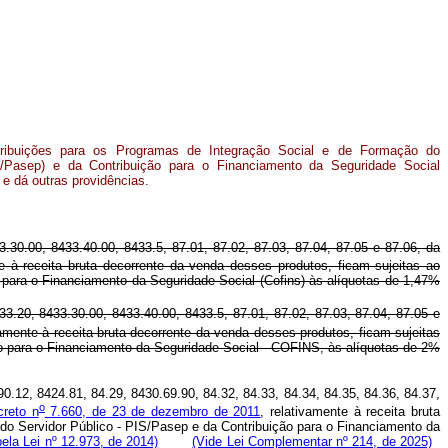
tribuições para os Programas de Integração Social e de Formação do
S/Pasep) e da Contribuição para o Financiamento da Seguridade Social
 e dá outras providências.
.30.00, 8433.40.00, 8433.5, 87.01, 87.02, 87.03, 87.04, 87.05 e 87.06, da
te à receita bruta decorrente da venda desses produtos, ficam sujeitas ao
para o Financiamento da Seguridade Social (Cofins) às alíquotas de 1,47%
3.20, 8433.30.00, 8433.40.00, 8433.5, 87.01, 87.02, 87.03, 87.04, 87.05 e
vamente à receita bruta decorrente da venda desses produtos, ficam sujeitas
o para o Financiamento da Seguridade Social - COFINS, às alíquotas de 2%
.12, 8424.81, 84.29, 8430.69.90, 84.32, 84.33, 84.34, 84.35, 84.36, 84.37,
o
creto n
7.660, de 23 de dezembro de 2011
, relativamente à receita bruta
do Servidor Público - PIS/Pasep e da Contribuição para o Financiamento da
ela Lei nº 12.973, de 2014)
(Vide Lei Complementar nº 214, de 2025)