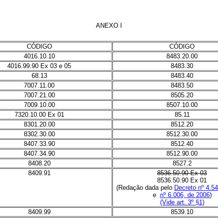
ANEXO I
CÓDIGO
CÓDIGO
4016.10.10
8483.20.00
4016.99.90 Ex 03 e 05
8483.30
68.13
8483.40
7007.11.00
8483.50
7007.21.00
8505.20
7009.10.00
8507.10.00
7320.10.00 Ex 01
85.11
8301.20.00
8512.20
8302.30.00
8512.30.00
8407.33.90
8512.40
8407.34.90
8512.90.00
8408.20
8527.2
8409.91
8536.50.90 Ex 03
8536.50.90 Ex 01
(Redação dada pelo
Decreto nº 4.5
e
nº 6.006, de 2006
)
(Vide art. 3º §1)
8409.99
8539.10