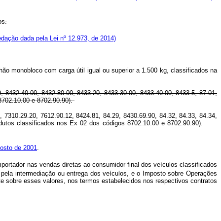
os.
edação dada pela Lei nº 12.973, de 2014)
hão monobloco com carga útil igual ou superior a 1.500 kg, classificados na
9, 8432.40.00, 8432.80.00, 8433.20, 8433.30.00, 8433.40.00, 8433.5, 87.01,
8702.10.00 e 8702.90.90).
, 7310.29.20, 7612.90.12, 8424.81, 84.29, 8430.69.90, 84.32, 84.33, 84.34,
produtos classificados nos Ex 02 dos códigos 8702.10.00 e 8702.90.90).
gosto de 2001
.
mportador nas vendas diretas ao consumidor final dos veículos classificados
s pela intermediação ou entrega dos veículos, e o Imposto sobre Operações
e sobre esses valores, nos termos estabelecidos nos respectivos contratos