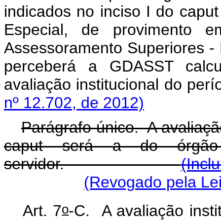
indicados no inciso I do
caput
Especial, de provimento 
Assessoramento Superiores - D
perceberá a GDASST calcu
avaliação institucion
nº 12.702, de 2012)
Parágrafo único. A avaliação 
caput
será a do órgão 
servidor.
(Incl
(Revogado pela Lei
o
Art. 7
-C. A avaliação insti