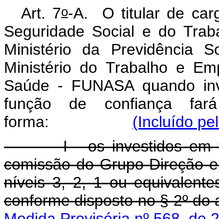
o
Art. 7
-A.
O titular de car
Seguridade Social e do Trab
Ministério da Previdência S
Ministério do Trabalho e E
Saúde - FUNASA quando inv
função de confiança fa
forma:
(Incluído pe
I - os investidos em fun
comissão do Grupo-Direção e
níveis 3, 2, 1 ou equivalen
conforme disposto no §
Medida Provisória nº 568, de 