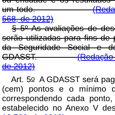
um todo.
(Reda
568, de 2012)
§ 5º As avaliações de des
serão utilizadas para fins d
da Seguridade Social e 
GDASST.
(Redação 
de 2012)
o
Art. 5
A GDASST será paga 
(cem) pontos e o mínimo de
correspondendo cada ponto, 
estabelecido no Anexo V des