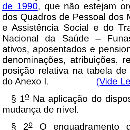
de 1990
, que não estejam or
dos Quadros de Pessoal dos M
e Assistência Social e do 
Nacional da Saúde – Funas
ativos, aposentados e pensio
denominações, atribuições, re
posição relativa na tabela d
do Anexo I.
(Vide Le
o
§ 1
Na aplicação do dispos
mudança de nível.
o
§ 2
O enquadramento de 