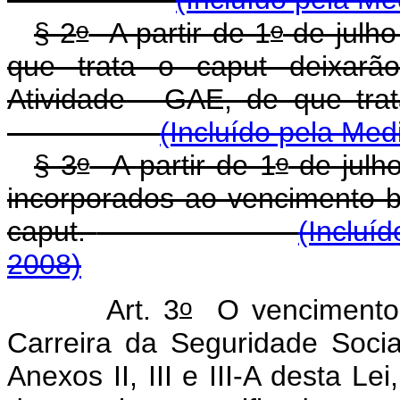
o
o
§ 2
A partir de 1
de julho
que trata o caput deixar
Atividade - GAE, de que tra
(Incluído pela Med
o
o
§ 3
A partir de 1
de julh
incorporados ao vencimento b
caput.
(Incluí
2008)
o
Art. 3
O vencimento 
Carreira da Seguridade Soci
Anexos II, III e III-A desta Le