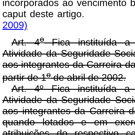
incorporados ao vencimento b
caput deste arti
2009)
o
Art. 4
Fica instituída a
Atividade da Seguridade Soc
aos integrantes da Carreira d
o
partir de 1
de abril de 2002.
Art. 4º Fica instituída 
Atividade da Seguridade Soc
aos integrantes da Carreira 
quando lotados e em exercí
atribuições do respectivo c