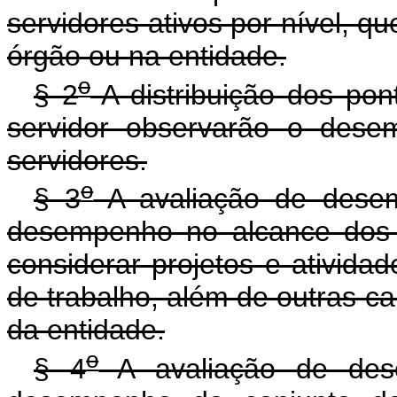
servidores ativos por nível, q
órgão ou na entidade.
o
§ 2
A distribuição dos pon
servidor observarão o desem
servidores.
o
§ 3
A avaliação de desemp
desempenho no alcance dos o
considerar projetos e atividad
de trabalho, além de outras ca
da entidade.
o
§ 4
A avaliação de dese