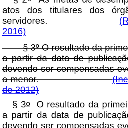
atos dos titulares dos ór
servidores.
(R
2016)
§ 3º O resultado da primeira
a partir da data de publicaç
devendo ser compensadas eve
a menor.
(In
de 2012)
o
§ 3
O resultado da primeir
a partir da data de publicaç
devendo ser compensadas eve