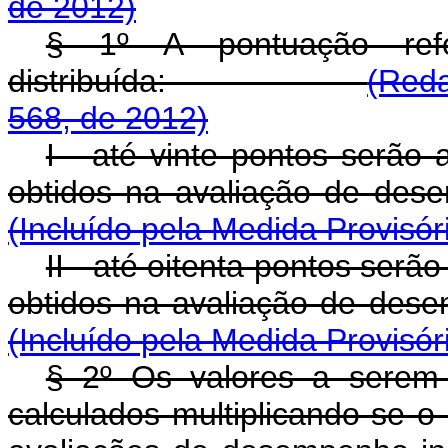
de 2012)
§ 1º A pontuação re
distribuída:
(Reda
568, de 2012)
I - até vinte pontos serão
obtidos na avaliação 
(Incluído pela Medida Provisór
II - até oitenta pontos serã
obtidos na avaliação d
(Incluído pela Medida Provisór
§ 2º Os valores a serem
calculados multiplicando-se o