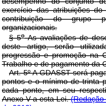
desempenho do conjunto de
exercício das atribuições d
contribuição do grupo 
organizacionais.
o
§ 5
As avaliações de des
deste artigo, serão utiliza
progressão e promoção na C
Trabalho e de pagamento da
Art. 5º A GDASST será pag
pontos e o mínimo de trinta 
cada ponto, em seu respecti
Anexo V a esta Lei.
(Redação 