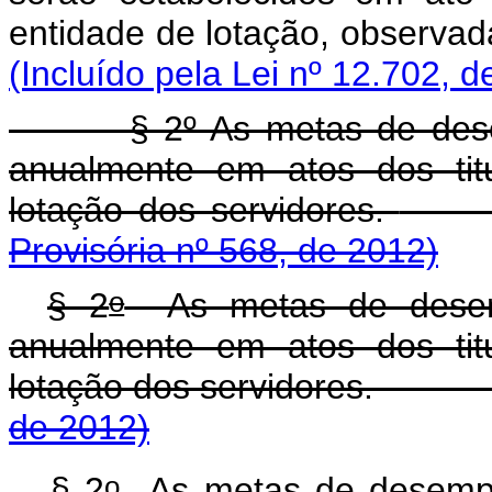
entidade de lotação, ob
(Incluído pela Lei nº 12.702, d
§ 2º As metas de desempen
anualmente em atos dos tit
lotação dos servidores.
Provisória nº 568, de 2012)
o
§ 2
As metas de desempe
anualmente em atos dos tit
lotação dos servid
de 2012)
o
§ 2
As metas de desempen