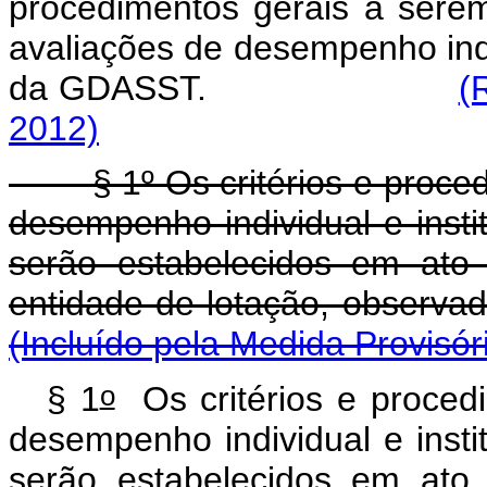
procedimentos gerais a sere
avaliações de desempenho indiv
da GDASST.
(
2012)
§ 1º Os critérios e procedi
desempenho individual e inst
serão estabelecidos em ato
entidade de lotação, ob
(Incluído pela Medida Provisór
o
§ 1
Os critérios e procedi
desempenho individual e inst
serão estabelecidos em ato