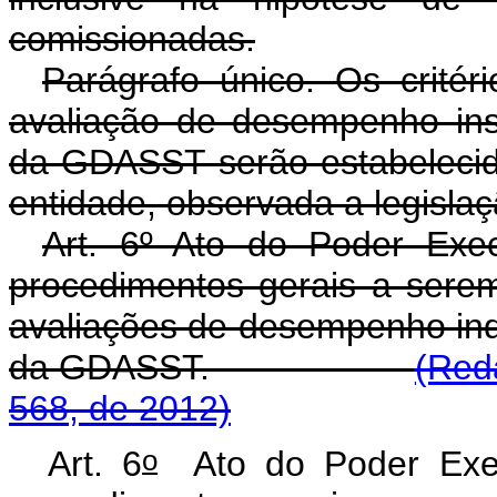
comissionadas.
Parágrafo único. Os critér
avaliação de desempenho insti
da GDASST serão estabelecido
entidade, observada a legislaç
Art. 6º Ato do Poder Exec
procedimentos gerais a sere
avaliações de desempenho indiv
da GDASST.
(Red
568, de 2012)
o
Art. 6
Ato do Poder Execu