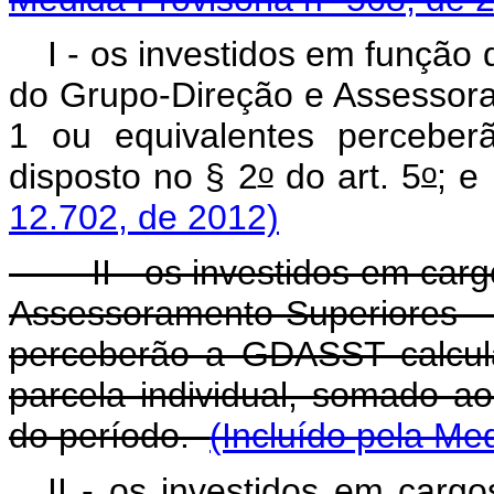
I - os investidos em função
do Grupo-Direção e Assessora
1 ou equivalentes percebe
o
o
disposto no § 2
do art. 5
12.702, de 2012)
II - os investidos em carg
Assessoramento Superiores - D
perceberão a GDASST calcul
parcela individual, somado ao 
do período.
(Incluído pela Me
II - os investidos em car