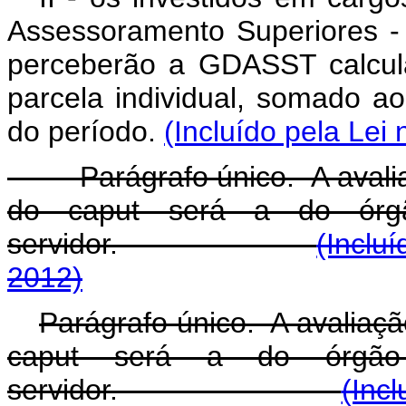
Assessoramento Superiores - 
perceberão a GDASST calcul
parcela individual, somado ao 
do período.
(Incluído pela Lei
Parágrafo único. A avaliação 
do caput será a do órg
servidor.
(Inclu
2012)
Parágrafo único. A avaliação 
caput
será a do órgão 
servidor.
(Inc