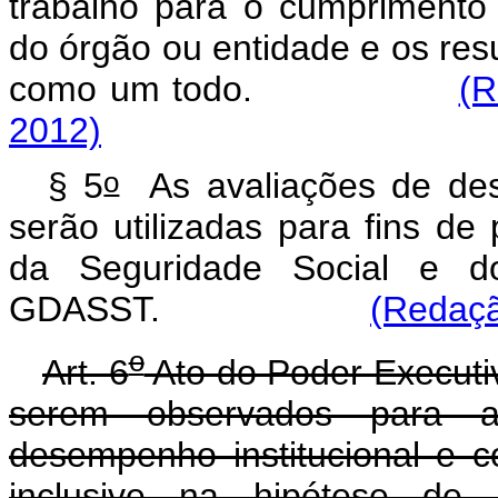
trabalho para o cumprimento 
do órgão ou entidade e os res
como um todo.
(R
2012)
o
§ 5
As avaliações de des
serão utilizadas para fins d
da Seguridade Social e 
GDASST.
(Redaçã
o
Art. 6
Ato do Poder Executiv
serem observados para a
desempenho institucional e c
inclusive na hipótese de