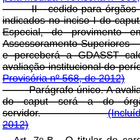
II - cedido para órgãos ou
indicados no inciso I do capu
Especial, de provimento 
Assessoramento Superiores - D
e perceberá a GDASST calc
avaliação institucional
Provisória nº 568, de 2012)
Parágrafo único. A avaliação 
do caput será a do órg
servidor.
(Incluí
2012)
o