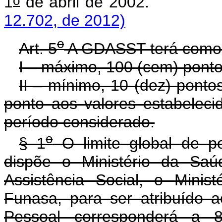
o
1
de abril de 
12.702, de 2012)
o
Art. 5
A GDASST terá como l
I – máximo, 100 (cem) pontos
II – mínimo, 10 (dez) ponto
ponto aos valores estabelec
período considerado.
o
§ 1
O limite global de p
dispõe o Ministério da Saú
Assistência Social, o Mini
Funasa, para ser atribuído 
Pessoal corresponderá a 