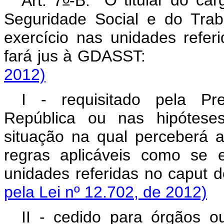
Art. 7
-B.
O titular do car
Seguridade Social e do Tra
exercício nas unidades refe
fará jus à GDAS
2012)
I - requisitado pela Pr
República ou nas hipóteses
situação na qual perceberá
regras aplicáveis como se e
unidades referidas no
caput
do
pela Lei nº 12.702, de 2012)
II - cedido para órgãos o