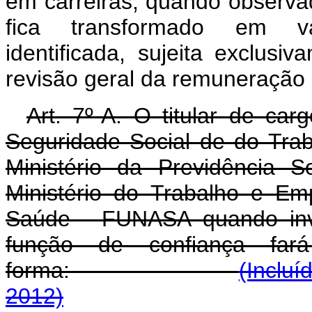
em carreiras, quando observa
fica transformado em v
identificada, sujeita exclusi
revisão geral da remuneração d
Art. 7º-A. O titular de car
Seguridade Social de do Tra
Ministério da Previdência S
Ministério do Trabalho e E
Saúde - FUNASA quando inv
função de confiança fa
forma:
(Incluí
2012)