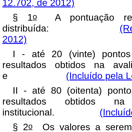
12.702, de 2012)
o
§ 1
A pontuação ref
distribuída:
(R
2012)
I - até 20 (vinte) ponto
resultados obtidos na aval
e
(Incluído pela 
II - até 80 (oitenta) pon
resultados obtidos n
institucional.
(Incluí
o
§ 2
Os valores a serem 