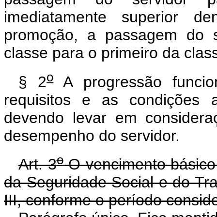
imediatamente superior 
promoção, a passagem do s
classe para o primeiro da clas
o
§ 2
A progressão funcio
requisitos e as condições 
devendo levar em considera
desempenho do servidor.
o
Art. 3
O vencimento básico 
da Seguridade Social e do Tra
III, conforme o período consid