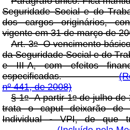
Parágrafo único. Fica mantid
Seguridade Social e do Trab
dos cargos originários, co
vigente em 31 de março de 20
o
Art. 3
O vencimento básico 
da Seguridade Social e do Trab
e III-A, com efeitos finan
especificadas.
(R
nº 441, de 2008)
o
o
§ 1
A partir 1
de julho de 
trata o caput deixarão de
Individual - VPI, de que 
(Incluído pela Me