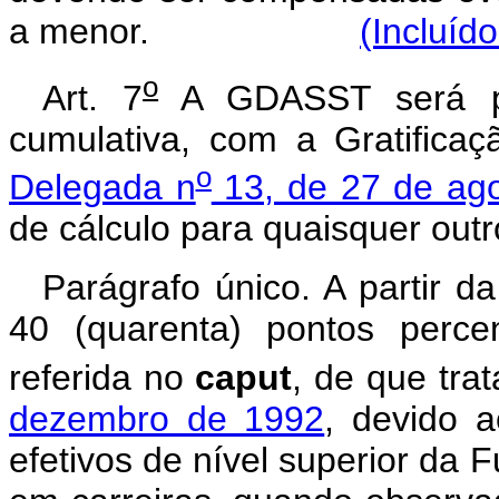
a menor.
(Incluíd
o
Art. 7
A GDASST será pa
cumulativa, com a Gratifica
o
Delegada n
13, de 27 de ag
de cálculo para quaisquer out
Parágrafo único. A partir d
40 (quarenta) pontos percen
referida no
caput
, de que tra
dezembro de 1992
, devido 
efetivos de nível superior da