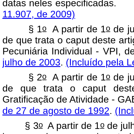
datas neles especif
11.907, de 2009)
o
o
§ 1
A partir de 1
de ju
de que trata o caput deste art
Pecuniária Individual - VPI, d
julho de 2003
.
(Incluído pela L
o
o
§ 2
A partir de 1
de j
de que trata o caput deste
Gratificação de Atividade - GA
de 27 de agosto de 1992
.
(Inc
o
o
§ 3
A partir de 1
de jul