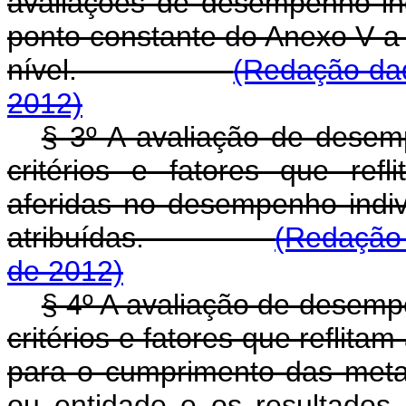
avaliações de desempenho indi
ponto constante do Anexo V a 
nível.
(Redação dad
2012)
§ 3º A avaliação de desem
critérios e fatores que ref
aferidas no desempenho indivi
atribuídas.
(Redação 
de 2012)
§ 4º A avaliação de desemp
critérios e fatores que reflita
para o cumprimento das metas
ou entidade e os resultados