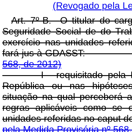
(Revogado pela Le
Art. 7º-B. O titular do car
Seguridade Social de do Tr
exercício nas unidades refer
fará jus à GDASST
568, de 2012)
I - requisitado pela Pres
República ou nas hipóteses
situação na qual perceberá
regras aplicáveis como se e
unidades referidas no 
pela Medida Provisória nº 568