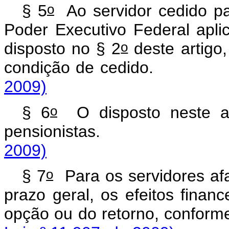
o
§ 5
Ao servidor cedido pa
Poder Executivo Federal apli
o
disposto no § 2
deste artigo
condição de cedi
2009)
o
§ 6
O disposto neste ar
pensionista
2009)
o
§ 7
Para os servidores af
prazo geral, os efeitos finan
opção ou do retorno, conform