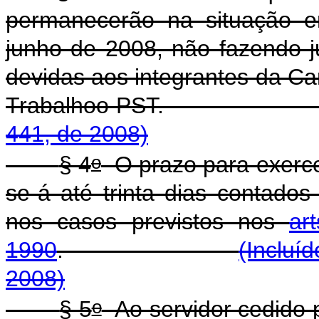
permanecerão na situação 
junho de 2008, não fazendo 
devidas aos integrantes da Ca
Trabalhoo PST
441, de 2008)
o
§ 4
O prazo para exercer
se-á até trinta dias contados
nos casos previstos nos
ar
1990
.
(Incluí
2008)
o
§ 5
Ao servidor cedido 