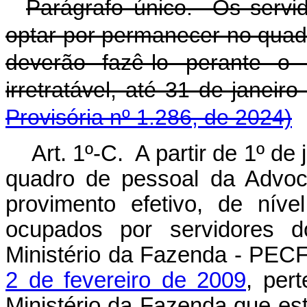
Parágrafo único. Os servi
optar por permanecer no quad
deverão fazê-lo perante o 
irretratável, até 31 de jan
Provisória nº 1.286, de 2024)
Art. 1º-C. A partir de 1º de
quadro de pessoal da Advoc
provimento efetivo, de nível 
ocupados por servidores 
Ministério da Fazenda - PECF
2 de fevereiro de 2009
, per
Ministério da Fazenda que es