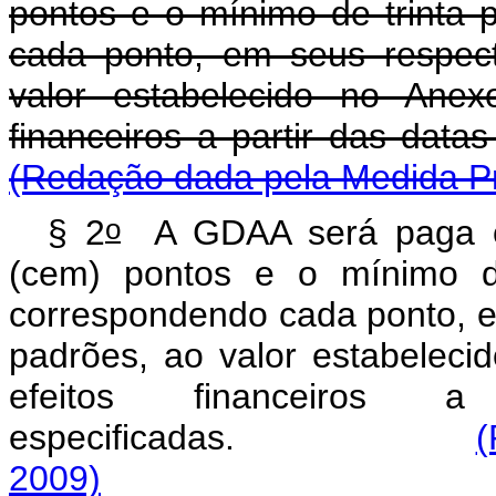
pontos e o mínimo de trinta 
cada ponto, em seus respect
valor estabelecido no Anex
financeiros a partir das datas
(Redação dada pela Medida Pr
o
§ 2
A GDAA será paga ob
(cem) pontos e o mínimo de
correspondendo cada ponto, em
padrões, ao valor estabeleci
efeitos financeiros
especificadas.
(
2009)