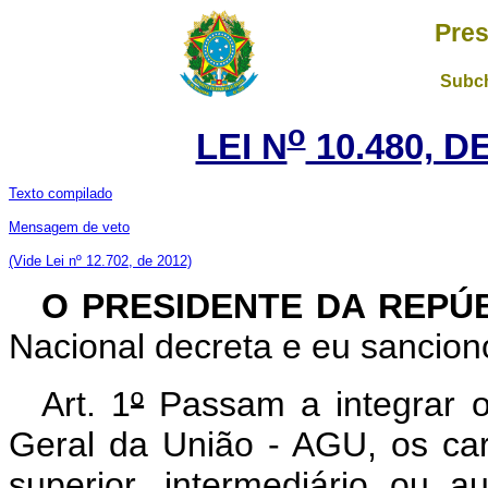
Pres
Subch
o
LEI N
10.480, D
Texto compilado
Mensagem de veto
(V
ide Lei nº 12.702, de 2012)
O PRESIDENTE DA REPÚ
Nacional decreta e eu sanciono
Art. 1
º
Passam a integrar o
Geral da União - AGU, os car
superior, intermediário ou a