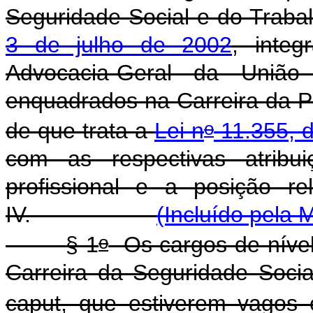
Seguridade Social e do Trabal
3 de julho de 2002
, inte
Advocacia-Geral da União
enquadrados na Carreira da P
o
de que trata a
Lei n
11.355, d
com as respectivas atribui
profissional e a posição r
IV.
(Incluído pela 
o
§ 1
Os cargos de nível s
Carreira da Seguridade Socia
caput, que estiverem vagos