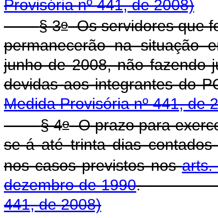
Provisória nº 441, de 2008)
o
§ 3
Os servidores que fo
permanecerão na situação 
junho de 2008, não fazendo 
devidas aos integr
Medida Provisória nº 441, de 
o
§ 4
O prazo para exercer
se-á até trinta dias contados
nos casos previstos nos
arts.
dezembro de 1990
.
441, de 2008)