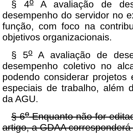
o
§ 4
A avaliação de dese
desempenho do servidor no ex
função, com foco na contribu
objetivos organizacionais.
o
§ 5
A avaliação de desem
desempenho coletivo no alca
podendo considerar projetos e
especiais de trabalho, além d
da AGU.
o
§ 6
Enquanto não for editad
artigo, a GDAA corresponderá a