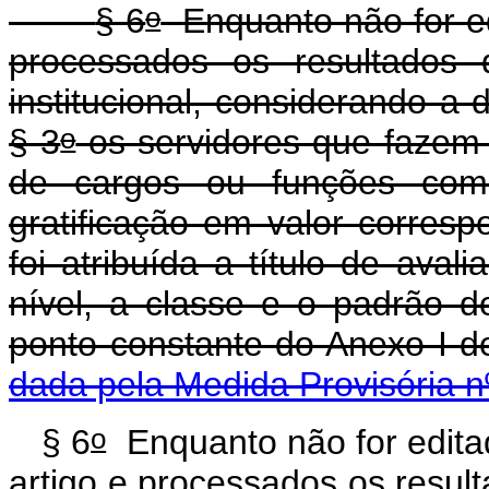
o
§ 6
Enquanto não for ed
processados os resultados d
institucional, considerando a 
o
§ 3
os servidores que fazem 
de cargos ou funções comis
gratificação em valor corres
foi atribuída a título de av
nível, a classe e o padrão d
ponto constante do 
dada pela Medida Provisória n
o
§ 6
Enquanto não for editad
artigo e processados os result