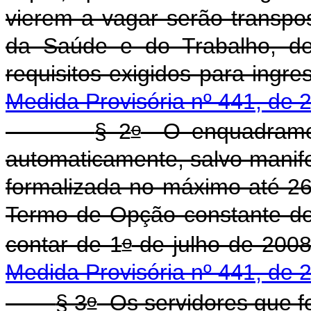
vierem a vagar serão transpos
da Saúde e do Trabalho, de
requisitos exigidos
Medida Provisória nº 441, de 
o
§ 2
O enquadrament
automaticamente, salvo manifes
formalizada no máximo até 2
Termo de Opção constante do 
o
contar de 1
de julh
Medida Provisória nº 441, de 
o
§ 3
Os servidores que fo