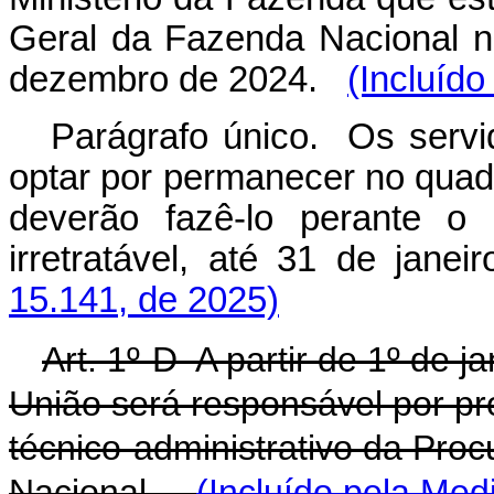
Geral da Fazenda Nacional n
dezembro de 2024.
(Incluído
Parágrafo único. Os servi
optar por permanecer no quad
deverão fazê-lo perante o 
irretratável, até 31 de janei
15.141, de 2025)
Art. 1º-D A partir de 1º de 
União será responsável por pr
técnico-administrativo da Pro
Nacional.
(Incluído pela Med