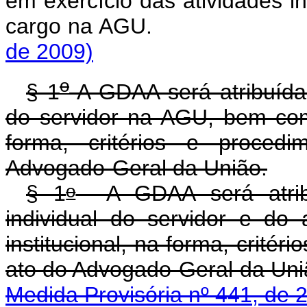
em exercício das atividades in
cargo na AGU.
de 2009)
o
§ 1
A GDAA será atribuída
do servidor na AGU, bem com
forma, critérios e proced
Advogado-Geral da União.
o
§ 1
A GDAA será atrib
individual do servidor e d
institucional, na forma, crité
ato do Advogado-Gera
Medida Provisória nº 441, de 