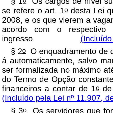
o
§ 1
Os cargos de nível supe
o
se refere o art. 1
desta Lei q
2008, e os que vierem a vaga
acordo com o respectivo n
ingresso.
(Incluído
o
§ 2
O enquadramento de que
á automaticamente, salvo mani
ser formalizada no máximo at
do Termo de Opção constante 
o
financeiros a contar de 1
d
(Incluído pela Lei nº 11.907, d
o
§ 3
Os servidores que for