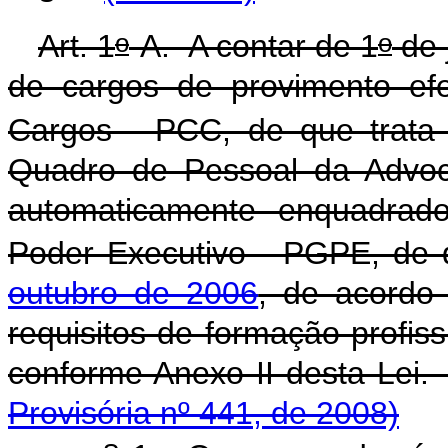
o
o
Art. 1
-A.
A contar de 1
de 
de cargos de provimento efe
Cargos - PCC, de que trata 
Quadro de Pessoal da Advoc
automaticamente enquadrad
Poder Executivo - PGPE, de 
outubro de 2006
, de acordo 
requisitos de formação profiss
conforme Anexo II desta Lei.
Provisória nº 441, de 2008)