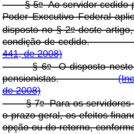
o
§ 5
Ao servidor cedido 
Poder Executivo Federal apli
o
disposto no § 2
deste artigo
condição de cedido.
441, de 2008)
o
§ 6
O disposto neste 
pensionistas.
(In
de 2008)
o
§ 7
Para os servidores 
o prazo geral, os efeitos fina
opção ou do retorno, conform