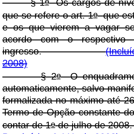
o
§ 1
Os cargos de nível 
o
que se refere o art. 1
que est
e os que vierem a vagar se
acordo com o respectivo n
ingresso.
(Inclu
2008)
o
§ 2
O enquadrament
automaticamente, salvo manifes
formalizada no máximo até 2
Termo de Opção constante do A
o
contar de 1
de julho 