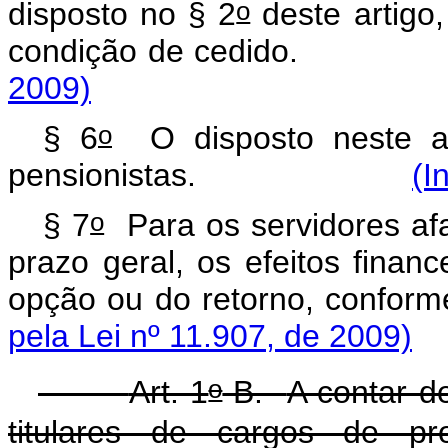
o
disposto no § 2
deste artigo
condição de cedido.
2009)
o
§ 6
O disposto neste ar
pensionistas.
(I
o
§ 7
Para os servidores af
prazo geral, os efeitos finan
opção ou do retorno
pela Lei nº 11.907, de 2009)
o
Art. 1
-B.
A contar d
titulares de cargos de pr