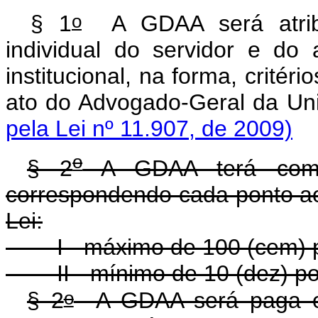
o
§ 1
A GDAA será atrib
individual do servidor e d
institucional, na forma, crité
ato do Advogado-Ge
pela Lei nº 11.907, de 2009)
o
§ 2
A GDAA terá como 
correspondendo cada ponto ao
Lei:
I - máximo de 100 (cem) p
II - mínimo de 10 (dez) po
o
§ 2
A GDAA será paga ob