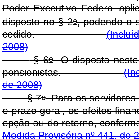
Poder Executivo Federal apli
o
disposto no § 2
, podendo o 
cedido.
(Incluí
2008)
o
§ 6
O disposto neste 
pensionistas.
(In
de 2008)
o
§ 7
Para os servidores 
o prazo geral, os efeitos fina
opção ou do retorno, conform
Medida Provisória nº 441, de 