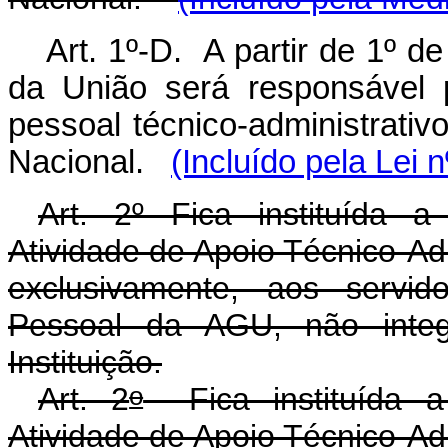
Art. 1º-D. A partir de 1º d
da União será responsável 
pessoal técnico-administrati
Nacional.
(Incluído pela Lei 
Art. 2º Fica instituída 
Atividade de Apoio Técnico-Ad
exclusivamente, aos servi
Pessoal da AGU, não integr
Instituição.
o
Art. 2
Fica instituída a
Atividade de Apoio Técnico-Ad