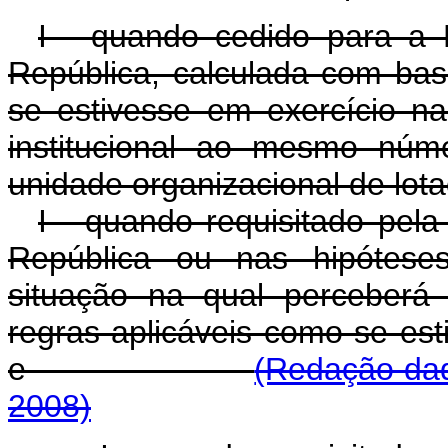
I - quando cedido para a 
República, calculada com ba
se estivesse em exercício n
institucional ao mesmo núm
unidade organizacional de lot
I - quando requisitado pela
República ou nas hipóteses
situação na qual perceber
regras aplicáveis como se est
e
(Redação dad
2008)