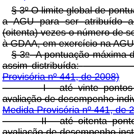
§ 3º O limite global de pont
a AGU para ser atribuído a
(oitenta) vezes o número de ser
à GDAA, em exercício na AGU
o
§ 3
A pontuação máxima da
assim distribuída:
Provisória nº 441, de 2008)
I - até vinte pont
avaliação
de desempenho
Medida Provisória nº 441, de 
II - até oitenta pon
avaliação de desemp