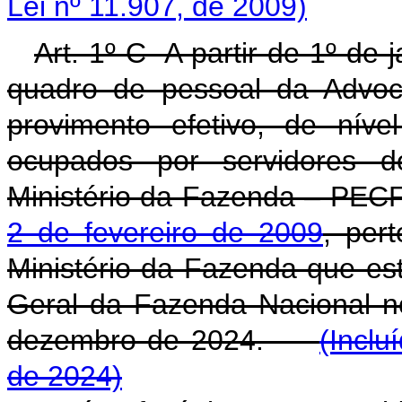
Lei nº 11.907, de 2009)
Art. 1º-C A partir de 1º de 
quadro de pessoal da Advoc
provimento efetivo, de nível 
ocupados por servidores 
Ministério da Fazenda – PECF
2 de fevereiro de 2009
, per
Ministério da Fazenda que es
Geral da Fazenda Nacional n
dezembro de 2024.
(Inclu
de 2024)