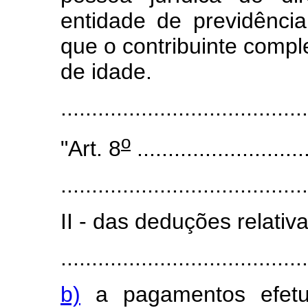
entidade de previdênci
que o contribuinte compl
de idade.
.....................................
o
"Art. 8
............................
........................................
II - das deduções relativa
........................................
b)
a pagamentos efetu