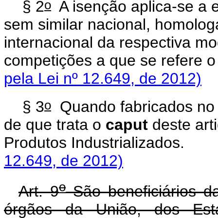
o
§ 2
A isenção aplica-se a e
sem similar nacional, homolog
internacional da respectiva mo
competições a que se refere o
pela Lei nº 12.649, de 2012)
o
§ 3
Quando fabricados no B
de que trata o
caput
deste art
Produtos Industriali
12.649, de 2012)
o
Art. 9
São beneficiários da
órgãos da União, dos Esta