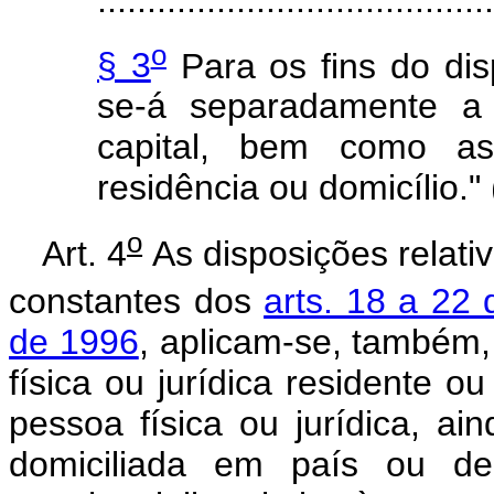
o
§ 3
Para os fins do disp
se-á separadamente a 
capital, bem como a
residência ou domicílio."
o
Art. 4
As disposições relati
constantes dos
arts. 18 a 22 
de 1996
, aplicam-se, também
física ou jurídica residente o
pessoa física ou jurídica, ai
domiciliada em país ou dep