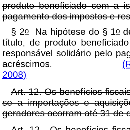
produto beneficiado com a is
pagamento dos impostos e res
o
o
§ 2
Na hipótese do § 1
de
título, de produto beneficia
responsável solidário pelo p
acréscimos.
(
2008)
Art. 12. Os benefícios fiscai
se a importações e aquisiçõ
geradores ocorram até 31 de 
Art. 12. Os benefícios fisca