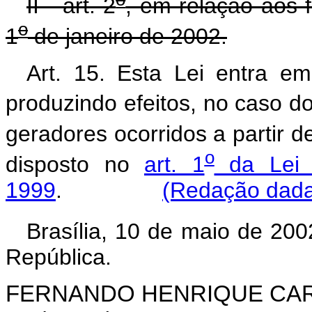
II - art. 2
, em relação aos f
o
1
de janeiro de 2002.
Art. 15. Esta Lei entra e
produzindo efeitos, no caso do
geradores ocorridos a partir d
o
disposto no
art. 1
da Lei
1999
.
(Redação dada 
Brasília, 10 de maio de 200
República.
FERNANDO HENRIQUE CA