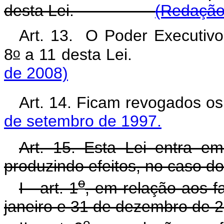
desta Lei.
(Redação 
Art. 13. O Poder Executivo
o
8
a 11 desta Lei
de 2008)
Art. 14. Ficam revogados o
de setembro de 1997.
Art. 15. Esta Lei entra e
produzindo efeitos, no caso do
o
I - art. 1
, em relação aos f
janeiro e 31 de dezembro de 
o