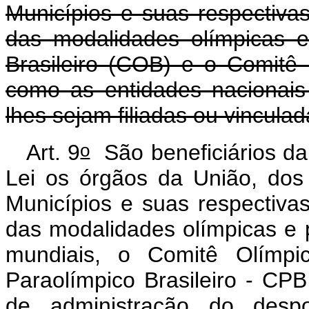
Municípios e suas respectivas
das modalidades olímpicas e
Brasileiro (COB) e o Comitê 
como as entidades nacionais
lhes sejam filiadas ou vinculad
o
Art. 9
São beneficiários da 
Lei os órgãos da União, dos 
Municípios e suas respectivas
das modalidades olímpicas e 
mundiais, o Comitê Olímpi
Paraolímpico Brasileiro - CP
de administração do despo