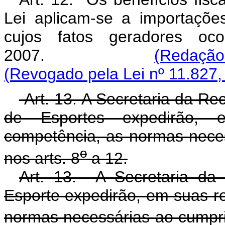
Lei aplicam-se a importaçõe
cujos fatos geradores o
2007.
(Redação 
(Revogado pela Lei nº 11.827,
Art. 13. A Secretaria da Rec
de Esportes expedirão, 
competência, as normas nece
o
nos arts. 8
a 12.
Art. 13. A Secretaria da 
Esporte expedirão, em suas r
normas necessárias ao cumpri