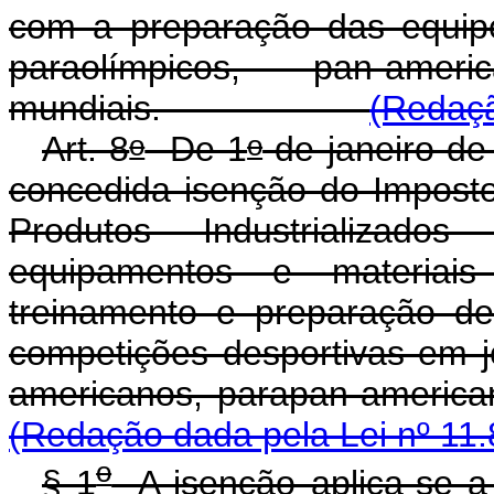
com a preparação das equipes
paraolímpicos, pan-amer
mundiais.
(Redaçã
o
o
Art. 8
De 1
de janeiro de
concedida isenção do Impost
Produtos Industrializado
equipamentos e materiais 
treinamento e preparação de 
competições desportivas em j
americanos, parapan
(Redação dada pela Lei nº 11.
o
§ 1
A isenção aplica-se a 