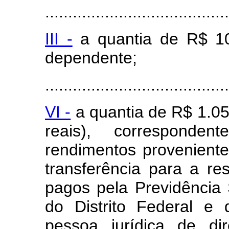
........................................
III -
a quantia de R$ 106
dependente;
........................................
VI -
a quantia de R$ 1.05
reais), corresponde
rendimentos provenient
transferência para a r
pagos pela Previdência 
do Distrito Federal e 
pessoa jurídica de dir