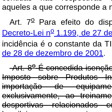
aqueles a que corresponde a n
o
Art. 7
Para efeito do di
o
Decreto-Lei n
1.199, de 27 d
incidência é o constante da T
de 28 de dezembro de 2001
.
o
Art. 8
É concedida isenção
Imposto sobre Produtos Ind
importação de equipame
exclusivamente, ao treinam
desportivas relacionados