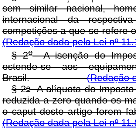
sem similar nacional, homo
internacional da respectiv
competições a que se r
(Redação dada pela Lei nº 11.
o
§ 2
A isenção do Imposto
estende-se aos equipamen
Brasil.
(Redação d
o
§ 2
A alíquota do Imposto s
reduzida a zero quando os ma
o caput
deste artigo forem fa
(Redação dada pela Lei nº 11.