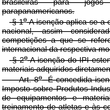
brasileiras para jogos
parapanamericanos.
o
§ 1
A isenção aplica-se a 
nacional, assim consider
competições a que se refere
internacional da respectiva mo
o
§ 2
A isenção do IPI est
materiais adquiridos diretamen
o
Art. 8
É concedida isen
Imposto sobre Produtos Indust
de equipamentos e materiai
treinamento de atletas e às c