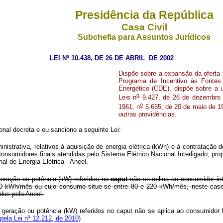
Presidência da República
Casa Civil
Subchefia para Assuntos Jurídicos
LEI Nº 10.438, DE 26 DE ABRIL DE 2002
Dispõe sobre a expansão da oferta de
Programa de Incentivo às Fontes 
Energético (CDE), dispõe sobre a u
o
Leis n
9.427, de 26 de dezembro 
o
1961, n
5.655, de 20 de maio de 1
outras providências.
nal decreta e eu sanciono a seguinte Lei:
ministrativa, relativos à aquisição de energia elétrica (kWh) e à contratação
sumidores finais atendidas pelo Sistema Elétrico Nacional Interligado, propo
l de Energia Elétrica - Aneel.
geração ou potência (kW) referidos no
caput
não se aplica ao consumidor in
a 80 kWh/mês ou cujo consumo situe-se entre 80 e 220 kWh/mês, neste cas
dos pela Aneel.
 geração ou potência (kW) referidos no
caput
não se aplica ao consumidor be
ela Lei nº 12.212, de 2010)