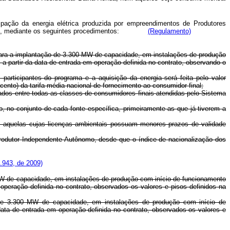
ipação da energia elétrica produzida por empreendimentos de Produtores
Nacional, mediante os seguintes procedimentos:
(Regulamento)
i, para a implantação de 3.300 MW de capacidade, em instalações de produção
a partir da data de entrada em operação definida no contrato, observando o
participantes do programa e a aquisição da energia será feita pelo valor
ento) da tarifa média nacional de fornecimento ao consumidor final;
eados entre todas as classes de consumidores finais atendidas pelo Sistema
, no conjunto de cada fonte específica, primeiramente as que já tiverem a
as aquelas cujas licenças ambientais possuam menores prazos de validade
 Produtor Independente Autônomo, desde que o índice de nacionalização dos
1.943, de 2009)
 MW de capacidade, em instalações de produção com início de funcionamento
operação definida no contrato, observados os valores e pisos definidos na
 de 3.300 MW de capacidade, em instalações de produção com início de
data de entrada em operação definida no contrato, observados os valores e