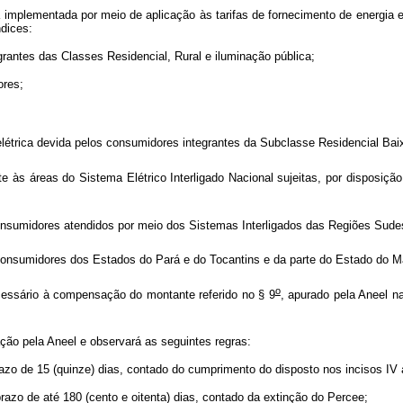
 implementada por meio de aplicação às tarifas de fornecimento de energia e
ndices:
egrantes das Classes Residencial, Rural e iluminação pública;
ores;
 elétrica devida pelos consumidores integrantes da Subclasse Residencial Ba
nte às áreas do Sistema Elétrico Interligado Nacional sujeitas, por dispo
onsumidores atendidos por meio dos Sistemas Interligados das Regiões Sude
onsumidores dos Estados do Pará e do Tocantins e da parte do Estado do Ma
o
necessário à compensação do montante referido no § 9
, apurado pela Aneel 
ação pela Aneel e observará as seguintes regras:
razo de 15 (quinze) dias, contado do cumprimento do disposto nos incisos IV
azo de até 180 (cento e oitenta) dias, contado da extinção do Percee;