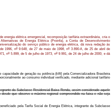
 energia elétrica emergencial, recomposição tarifária extraordinária, cria o
Alternativas de Energia Elétrica (Proinfa), a Conta de Desenvolvimento
niversalização do serviço público de energia elétrica, dá nova redação às
o
o
de 1996, n
9.648, de 27 de maio de 1998, n
3.890-A, de 25 de abril de
o
o
971, n
5.899, de 5 de julho de 1973, n
9.991, de 24 de julho de 2000, e dá
 de capacidade de geração ou potência (kW) pela Comercializadora Brasileira
rcionalmente ao consumo individual verificado, mediante adicional tarifário
tegrante da Subclasse Residencial Baixa Renda, assim considerado aquele
o desde que observe o máximo regional compreendido na faixa e não seja
neficiado pela Tarifa Social de Energia Elétrica, integrante da Subclasse