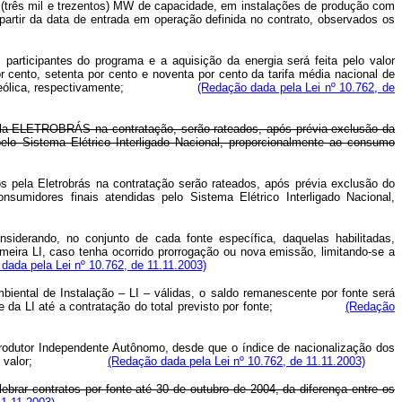
 (três mil e trezentos) MW de capacidade, em instalações de produção com
partir da data de entrada em operação definida no contrato, observados os
participantes do programa e a aquisição da energia será feita pelo valor
 cento, setenta por cento e noventa por cento da tarifa média nacional de
e energia eólica, respectivamente;
(Redação dada pela Lei nº 10.762, de
dos pela ELETROBRÁS na contratação, serão rateados, após prévia exclusão da
lo Sistema Elétrico Interligado Nacional, proporcionalmente ao consumo
idos pela Eletrobrás na contratação serão rateados, após prévia exclusão do
sumidores finais atendidas pelo Sistema Elétrico Interligado Nacional,
siderando, no conjunto de cada fonte específica, daquelas habilitadas,
meira LI, caso tenha ocorrido prorrogação ou nova emissão, limitando-se a
dada pela Lei nº 10.762, de 11.11.2003)
iental de Instalação – LI – válidas, o saldo remanescente por fonte será
tigüidade da LI até a contratação do total previsto por fonte;
(Redação
 Produtor Independente Autônomo, desde que o índice de nacionalização dos
por cento em valor;
(Redação dada pela Lei nº 10.762, de 11.11.2003)
celebrar contratos por fonte até 30 de outubro de 2004, da diferença entre os