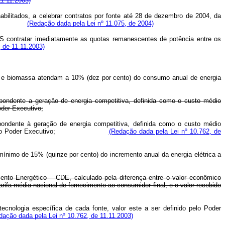
11.11.2003)
bilitados, a celebrar contratos por fonte até 28 de dezembro de 2004, da
e inciso;
(Redação dada pela Lei nº 11.075, de 2004)
ontratar imediatamente as quotas remanescentes de potência entre os
, de 11.11.2003)
as e biomassa atendam a 10% (dez por cento) do consumo anual de energia
spondente a geração de energia competitiva, definida como o custo médio
oder Executivo;
ondente à geração de energia competitiva, definida como o custo médio
 calculado pelo Poder Executivo;
(Redação dada pela Lei nº 10.762, de
mínimo de 15% (quinze por cento) do incremento anual da energia elétrica a
ento Energético – CDE, calculado pela diferença entre o valor econômico
rifa média nacional de fornecimento ao consumidor final, e o valor recebido
tecnologia específica de cada fonte, valor este a ser definido pelo Poder
dação dada pela Lei nº 10.762, de 11.11.2003)