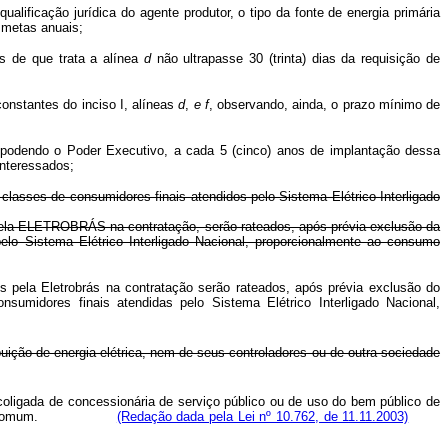
alificação jurídica do agente produtor, o tipo da fonte de energia primária
s metas anuais;
es de que trata a alínea
d
não ultrapasse 30 (trinta) dias da requisição de
onstantes do inciso I, alíneas
d
,
e
f
, observando, ainda, o prazo mínimo de
, podendo o Poder Executivo, a cada 5 (cinco) anos de implantação dessa
interessados;
s classes de consumidores finais atendidos pelo Sistema Elétrico Interligado
idos pela ELETROBRÁS na contratação, serão rateados, após prévia exclusão da
lo Sistema Elétrico Interligado Nacional, proporcionalmente ao consumo
idos pela Eletrobrás na contratação serão rateados, após prévia exclusão do
sumidores finais atendidas pelo Sistema Elétrico Interligado Nacional,
ição de energia elétrica, nem de seus controladores ou de outra sociedade
oligada de concessionária de serviço público ou de uso do bem público de
controlador comum.
(Redação dada pela Lei nº 10.762, de 11.11.2003)