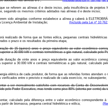
ios adotados nas alíneas
d
e
;
(Incluído pela Lei nº 10.762, de 
 se referem as alíneas d e deste inciso, pela insuficiência de projetos ha
or fonte, seguindo os mesmos critérios adotados nas alíneas d e dest
erem sido atingidas conforme estabelece a alínea
g
caberá à ELETROBRÁS c
igüidade da Licença Ambiental de Instalação;
(Incluído pela Lei nº 10.762
rá realizado de forma que as fontes eólica, pequenas centrais hidrelétric
orados o prazo e os resultados da primeira etapa;
uração de 15 (quinze) anos e preço equivalente ao valor econômico corre
perior a 30.000 kW e centrais termelétricas a gás natural, calculado pelo P
 duração de vinte anos e preço equivalente ao valor econômico corresp
tência superior a 30.000 kW e centrais termelétricas a gás natural,
rgia elétrica de cada produtor, de forma que as referidas fontes atendam o 
erificados entre o previsto e realizado de cada exercício, no subseqüente;
ementar a ser mensalmente satisfeito com recursos da Conta de Desenvolvim
inido pelo Poder Executivo, mas tendo como piso 80% (oitenta por cento) da ta
entar, calculado pela diferença entre o valor econômico correspondente à 
ida a partir de biomassa, pequena central hidrelétrica e eólica;
(Re