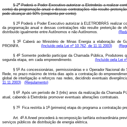
o
§ 2
Poderá o Poder Executivo autorizar a Eletrobrás a realizar co
cento) da programação anual e dessas contratações não resulte preterição
pode alcançar até 50% (cinqüenta por cento).
o
§ 2
Poderá o Poder Executivo autorizar à ELETROBRÁS realizar con
da programação anual e dessas contratações não resulte preterição de of
distribuído igualmente entre Autônomos e não Autônomos.
(Reda
o
§ 3
Caberá ao Ministério de Minas Energia a elaboração de Gui
PROINFA.
(Incluído pela Lei nº 10.762, de 11.11.2003)
(Reg
o
§ 4
Somente poderão participar da Chamada Pública, Produtores q
segunda etapa, em cada empreendimento.
(Incluído pela Lei 
o
§ 5
As concessionárias, permissionárias e o Operador Nacional do 
Rede, no prazo máximo de trinta dias após a contratação do empreendimen
global de interligação e reforços nas redes, decidindo eventuais div
11.11.2003)
(Regulamento)
o
§ 6
Após um período de 3 (três) anos da realização da Chamada Públ
atual, cabendo à Eletrobrás promover eventuais alterações cont
o
a
§ 7
Fica restrita à 1
(primeira) etapa do programa a contrataç
o
Art. 4
A Aneel procederá à recomposição tarifária extraordinária prev
serviços públicos de distribuição de energia elétrica.