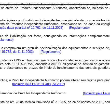
ntratações com Produtores Independentes que não atendam os requisitos do 
 de oferta de Produtor Independente Autônomo, observando-se, no caso de e
tratações com Produtores Independentes que não atendam os requisitos do
erta de Produtor Independente Autônomo, observando-se, no caso da energia
ção dada pela Lei nº 10.762, de 11.11.2003)
(Regulamento)
a de Habilitação por fonte, consignando as informações complementares
ulamento)
ue comprovem um grau de nacionalização dos equipamentos e serviços de, n
nº 10.762, de 11.11.2003)
(Regulamento)
Sistema - ONS emitirão documento conclusivo relativo ao processo de aces
to pela ELETROBRÁS, cabendo à ANEEL diligenciar no sentido de garantir o
ergências e observando os prazos de início de funcionamento das centra
ica, o Produtor Independente Autônomo poderá alterar seu regime para prod
ratuais.
(Incluído pela Lei nº 11.488, de 2007)
ão preferencial de Produtor Independente Autônomo.
(Incluído pela Lei 
o
ista no art. 28 da Medida Provisória n
2.198-5, de 24 de agosto de 2001, sem 