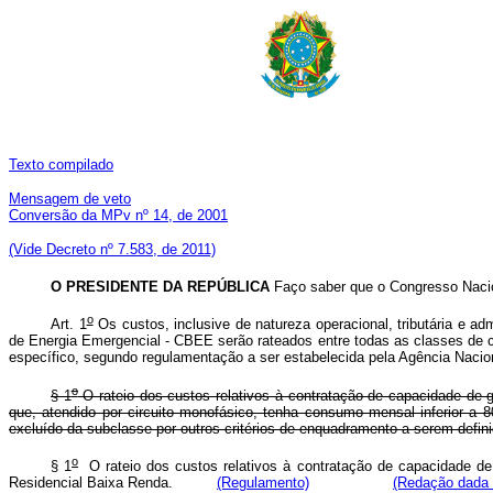
Texto compilado
Mensagem de veto
Conversão da MPv nº 14, de 2001
(Vide Decreto nº 7.583, de 2011)
O PRESIDENTE DA REPÚBLICA
Faço saber que o Congresso Nacio
o
Art. 1
Os custos, inclusive de natureza operacional, tributária e ad
de Energia Emergencial - CBEE serão rateados entre todas as classes de con
específico, segundo regulamentação a ser estabelecida pela Agência Naciona
o
§ 1
O rateio dos custos relativos à contratação de capacidade de 
que, atendido por circuito monofásico, tenha consumo mensal inferior 
excluído da subclasse por outros critérios de enquadramento a serem defini
o
§ 1
O rateio dos custos relativos à contratação de capacidade de
Residencial Baixa Renda.
(Regulamento)
(Redação dada p