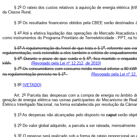
o
§ 2
O rateio dos custos relativos à aquisição de energia elétrica (k
da Classe Rural.
o
§ 3
Os resultados financeiros obtidos pela CBEE serão destinados 
o
§ 4
Até a efetiva liquidação das operações do Mercado Atacadista 
como instrumentos do Programa Prioritário de Termeletricidade - PPT, na f
o
o
§ 5
A regulamentação da Aneel de que trata o § 1
, referente aos c
regulamentação, será estendido a eles também o critério de enquadrame
o
o
§ 6
Durante o prazo de que cuida o § 5
, fica mantido o enquad
kWh.
(Revogado pela Lei nº 12.212, de 2010)
o
§ 7
Os consumidores com consumo médio mensal inferior a 80 kWh q
o
na regulamentação prevista no § 1
.
(Revogado pela Lei nº 12.
o
§ 8
(VETADO)
o
Art. 2
Parcela das despesas com a compra de energia no âmbito do 
geração de energia elétrica nas usinas participantes do Mecanismo de Re
Elétrico Interligado Nacional, na forma estabelecida por resolução da Câma
o
§ 1
As despesas não alcançadas pelo disposto no
caput
serão objet
o
§ 2
Do valor global adquirido, a parcela a ser rateada, mensalmente
o
§ 3
O repasse será realizado sob a forma de rateio proporcional a