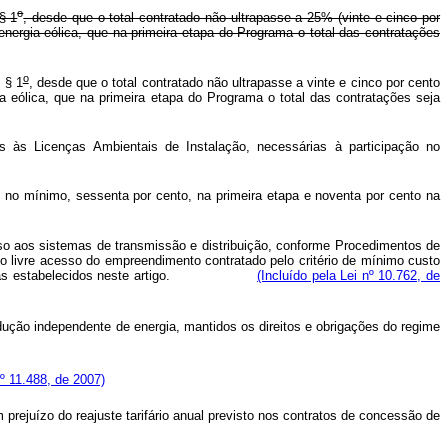
o
§ 1
, desde que o total contratado não ultrapasse a 25% (vinte e cinco por
nergia eólica, que na primeira etapa do Programa o total das contratações
o
 § 1
, desde que o total contratado não ultrapasse a vinte e cinco por cento
 eólica, que na primeira etapa do Programa o total das contratações seja
 às Licenças Ambientais de Instalação, necessárias à participação no
o mínimo, sessenta por cento, na primeira etapa e noventa por cento na
so aos sistemas de transmissão e distribuição, conforme Procedimentos de
 livre acesso do empreendimento contratado pelo critério de mínimo custo
is geradoras estabelecidos neste artigo.
(Incluído pela Lei nº 10.762, de
ução independente de energia, mantidos os direitos e obrigações do regime
nº 11.488, de 2007)
prejuízo do reajuste tarifário anual previsto nos contratos de concessão de