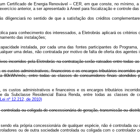
o um Certificado de Energia Renovável – CER, em que conste, no mínimo, a qu
exercício anterior, a ser apresentado à Aneel para fiscalização e controle da
ás diligenciará no sentido de que a satisfação dos créditos complementar
ca para conhecimento dos interessados, a Eletrobrás aplicará os critérios c
ionamento das instalações;
 capacidade instalada, por cada uma das fontes participantes do Programa
ualquer uma delas, não contratada por motivo de falta de oferta dos agentes 
ativos incorridos pela Eletrobrás na contratação serão rateados entre todas a
o II, os custos administrativos, financeiros e os encargos tributários incorr
 a 80kWh/mês, entre todas as classes de consumidores finais atendidos pe
so, os custos administrativos e financeiros e os encargos tributários incorr
ante da Subclasse Residencial Baixa Renda, entre todas as classes de con
Lei nº 12.212, de 2010)
ontrolada ou coligada de concessionária de geração, transmissão ou distribu
ndo ela própria concessionária de qualquer espécie, não é controlada ou c
eus controladores ou de outra sociedade controlada ou coligada com o 