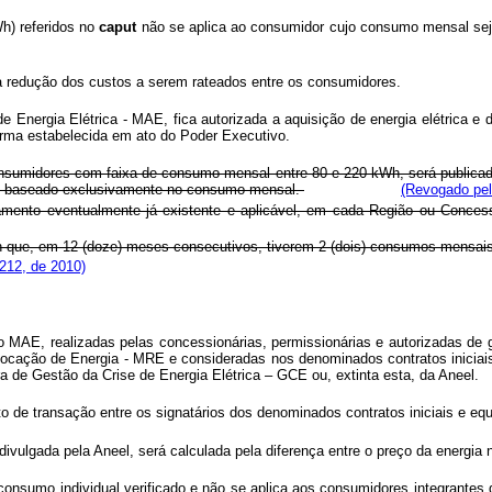
Wh) referidos no
caput
não se aplica ao consumidor cujo consumo mensal seja
à redução dos custos a serem rateados entre os consumidores.
de Energia Elétrica - MAE, fica autorizada a aquisição de energia elétrica
orma estabelecida em ato do Poder Executivo.
onsumidores com faixa de consumo mensal entre 80 e 220 kWh, será publicada
nto baseado exclusivamente no consumo mensal.
(Revogado pel
ramento eventualmente já existente e aplicável, em cada Região ou Conce
ue, em 12 (doze) meses consecutivos, tiverem 2 (dois) consumos mensais s
212, de 2010)
MAE, realizadas pelas concessionárias, permissionárias e autorizadas de g
alocação de Energia - MRE e consideradas nos denominados contratos iniciai
ra de Gestão da Crise de Energia Elétrica – GCE ou, extinta esta, da Aneel.
o de transação entre os signatários dos denominados contratos iniciais e equ
 divulgada pela Aneel, será calculada pela diferença entre o preço da energi
o consumo individual verificado e não se aplica aos consumidores integrant