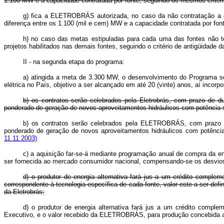
1.100 MW e a capacidade contratada por fonte, seguindo os mesmos critér
g) fica a ELETROBRÁS autorizada, no caso da não contratação a que
diferença entre os 1.100 (mil e cem) MW e a capacidade contratada p
h) no caso das metas estipuladas para cada uma das fontes não t
projetos habilitados nas demais fontes, seguindo o critério de ant
II - na segunda etapa do programa:
a) atingida a meta de 3.300 MW, o desenvolvimento do Programa se
elétrica no País, objetivo a ser alcançado em até 20 (vinte) anos, aí incorp
b) os contratos serão celebrados pela Eletrobrás, com prazo de d
ponderado de geração de novos aproveitamentos hidráulicos com potência su
b) os contratos serão celebrados pela ELETROBRÁS, com prazo de
ponderado de geração de novos aproveitamentos hidráulicos com po
11.11.2003)
c) a aquisição far-se-á mediante programação anual de compra da ene
ser fornecida ao mercado consumidor nacional, compensando-se os desvios v
d) o produtor de energia alternativa fará jus a um crédito compl
correspondente à tecnologia específica de cada fonte, valor este a ser def
da Eletrobrás;
d) o produtor de energia alternativa fará jus a um crédito complem
Executivo, e o valor recebido da ELETROBRÁS, para produção conceb