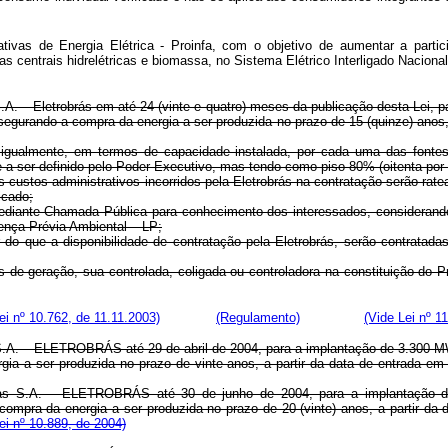
tivas de Energia Elétrica - Proinfa, com o objetivo de aumentar a partic
as centrais hidrelétricas e biomassa, no Sistema Elétrico Interligado 
s S.A. – Eletrobrás em até 24 (vinte e quatro) meses da publicação desta Le
egurando a compra da energia a ser produzida no prazo de 15 (quinze) anos, 
 igualmente, em termos de capacidade instalada, por cada uma das fontes 
 a ser definido pelo Poder Executivo, mas tendo como piso 80% (oitenta por c
 custos administrativos incorridos pela Eletrobrás na contratação serão rat
icado;
 mediante Chamada Pública para conhecimento dos interessados, considerando
cença Prévia Ambiental – LP;
do que a disponibilidade de contratação pela Eletrobrás, serão contratad
tos de geração, sua controlada, coligada ou controladora na constituição do
i nº 10.762, de 11.11.2003)
(Regulamento)
(Vide Lei nº 1
as S.A. – ELETROBRÁS até 29 de abril de 2004, para a implantação de 3.300
a a ser produzida no prazo de vinte anos, a partir da data de entrada em 
ileiras S.A. – ELETROBRÁS até 30 de junho de 2004, para a implantação
mpra da energia a ser produzida no prazo de 20 (vinte) anos, a partir da 
i nº 10.889, de 2004)