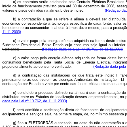
a) os contratos serão celebrados pela Centrais Elétricas Brasilei
início de funcionamento previsto para até 30 de dezembro de 2008, assegu
valores e pisos definidos na alínea b deste inciso;
(Redação dada
b) a contratação a que se refere a alínea
a
deverá ser distribuída
econômico correspondente à tecnologia específica de cada fonte, valor es
fornecimento ao consumidor final dos últimos doze meses, para a pro
11.11.2003)
c) o valor pago pela energia elétrica adquirida na forma deste inci
Subclasse Residencial Baixa Renda cujo consumo seja igual ou inferior
verificado;
(Redação dada pela Lei nº 10.762, de 11.11.2003)
c) o valor pago pela energia elétrica adquirida na forma deste inci
consumidor beneficiado pela Tarifa Social de Energia Elétrica, integr
proporcionalmente ao consumo verificado;
(Redação dada pela 
d) a contratação das instalações de que trata este inciso I, fa
primeiramente as que tiverem as Licenças Ambientais de Instalação – LI –
contratação por Estado a vinte por cento das fontes eólica e biomas
e) concluído o processo definido na alínea
d
sem a contratação do 
distribuído entre os Estados de localização desses empreendimentos, na
dada pela Lei nº 10.762, de 11.11.2003)
f) será admitida a participação direta de fabricantes de equipamen
equipamentos e serviços seja, na primeira etapa, de, no mínimo sess
g) fica a ELETROBRÁS autorizada, no caso da não contratação a q