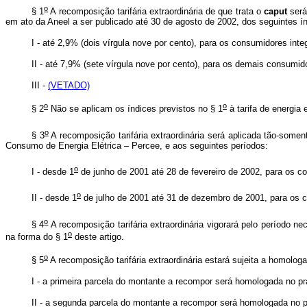
o
§ 1
A recomposição tarifária extraordinária de que trata o
caput
será
em ato da Aneel a ser publicado até 30 de agosto de 2002, dos seguintes í
I - até 2,9% (dois vírgula nove por cento), para os consumidores int
II - até 7,9% (sete vírgula nove por cento), para os demais consumid
III -
(VETADO)
o
o
§ 2
Não se aplicam os índices previstos no § 1
à tarifa de energia
o
§ 3
A recomposição tarifária extraordinária será aplicada tão-some
Consumo de Energia Elétrica – Percee, e aos seguintes períodos:
o
I - desde 1
de junho de 2001 até 28 de fevereiro de 2002, para os c
o
II - desde 1
de julho de 2001 até 31 de dezembro de 2001, para os c
o
§ 4
A recomposição tarifária extraordinária vigorará pelo período 
o
na forma do § 1
deste artigo.
o
§ 5
A recomposição tarifária extraordinária estará sujeita a homolog
I - a primeira parcela do montante a recompor será homologada no p
II - a segunda parcela do montante a recompor será homologada no pr