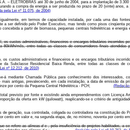
ras S.A. – ELETROBRÁS até 30 de junho de 2004, para a implantação de 3.300
rando a compra da energia a ser produzida no prazo de 20 (vinte) anos, a 
 pela Lei nº 11.075, de 2004)
 igualmente, em termos de capacidade instalada, por cada uma das fontes 
te a ser definido pelo Poder Executivo, mas tendo como pisos cinqüenta por
dução concebida a partir de biomassa, pequenas centrais hidrelétricas 
so I, os custos administrativos, financeiros e encargos tributários incorri
 a 80kWh/mês, entre todas as classes de consumidores finais atendidas pe
so, os custos administrativos e financeiros e os encargos tributários incorr
ante da Subclasse Residencial Baixa Renda, entre todas as classes de con
Lei nº 12.212, de 2010)
r-se-á mediante Chamada Pública para conhecimento dos interessados, con
 mais antigas, prevalecendo, em cada instalação, a data de emissão da pri
sa e quinze por cento da Pequena Central Hidrelétrica - PCH;
(Redação 
total previsto por fonte e existindo ainda empreendimentos com Licença Amb
 proporção da oferta em kW (quilowatt), reaplicando-se o critério de an
tos de geração, sua controlada, coligada ou controladora na constituição do
enta por cento em valor e, na segunda etapa, de, no mínimo, noventa 
ue se refere as alíneas
d
e
, pela insuficiência de projetos habilitados, a 