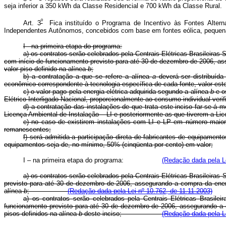
seja inferior a 350 kWh da Classe Residencial e 700 kWh da Classe Rural.
º
Art. 3
Fica instituído o Programa de Incentivo às Fontes Alterna
Independentes Autônomos, concebidos com base em fontes eólica, pequen
I - na primeira etapa do programa:
a) os contratos serão celebrados pela Centrais Elétricas Brasileira
com início de funcionamento previsto para até 30 de dezembro de 2006, ass
valor piso definido na alínea
b
;
b) a contratação a que se refere a alínea
a
deverá ser distribuída
econômico correspondente à tecnologia específica de cada fonte, valor este
c) o valor pago pela energia elétrica adquirida segundo a alínea
b
e os
Elétrico Interligado Nacional, proporcionalmente ao consumo individual verif
d) a contratação das instalações de que trata este inciso far-se-á
Licença Ambiental de Instalação – LI e posteriormente as que tiverem a Li
e) no caso de existirem instalações com LI e LP em número maior 
remanescentes;
f) será admitida a participação direta de fabricantes de equipamen
equipamentos seja de, no mínimo, 50% (cinqüenta por cento) em valor;
I – na primeira etapa do programa:
(Redação dada pela Le
a) os contratos serão celebrados pela Centrais Elétricas Brasileir
previsto para até 30 de dezembro de 2006, assegurando a compra da energi
alínea
b
;
(Redação dada pela Lei nº 10.762, de 11.11.2003)
a) os contratos serão celebrados pela Centrais Elétricas Bras
funcionamento previsto para até 30 de dezembro de 2006, assegurando a co
pisos definidos na alínea
b
deste inciso;
(Redação dada pela Le