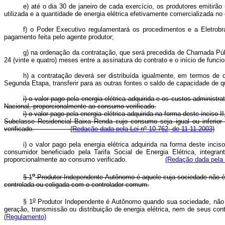
e) até o dia 30 de janeiro de cada exercício, os produtores emitirã
utilizada e a quantidade de energia elétrica efetivamente comercializada no 
f) o Poder Executivo regulamentará os procedimentos e a Eletrobr
pagamento feita pelo agente produtor;
g) na ordenação da contratação, que será precedida de Chamada Públi
24 (vinte e quatro) meses entre a assinatura do contrato e o início de func
h) a contratação deverá ser distribuída igualmente, em termos de
Segunda Etapa, transferir para as outras fontes o saldo de capacidade de q
i) o valor pago pela energia elétrica adquirida e os custos administr
Nacional, proporcionalmente ao consumo verificado.
i) o valor pago pela energia elétrica adquirida na forma deste incis
Subclasse Residencial Baixa Renda cujo consumo seja igual ou inferior
verificado.
(Redação dada pela Lei nº 10.762, de 11.11.2003)
i) o valor pago pela energia elétrica adquirida na forma deste inci
consumidor beneficiado pela Tarifa Social de Energia Elétrica, integr
proporcionalmente ao consumo verificado.
(Redação dada pela 
o
§ 1
Produtor Independente Autônomo é aquele cuja sociedade não é c
controlada ou coligada com o controlador comum.
o
§ 1
Produtor Independente é Autônomo quando sua sociedade, não se
geração, transmissão ou distribuição de energia elétrica, nem de s
(Regulamento)