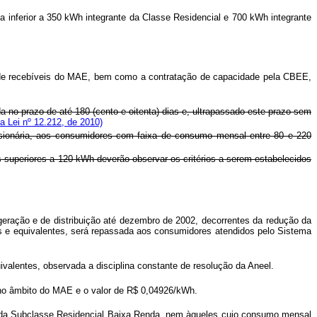
 inferior a 350 kWh integrante da Classe Residencial e 700 kWh integrante
 e de recebíveis do MAE, bem como a contratação de capacidade pela CBEE,
 no prazo de até 180 (cento e oitenta) dias e, ultrapassado este prazo sem
a Lei nº 12.212, de 2010)
ssionária, aos consumidores com faixa de consumo mensal entre 80 e 220
uperiores a 120 kWh deverão observar os critérios a serem estabelecidos
eração e de distribuição até dezembro de 2002, decorrentes da redução da
s e equivalentes, será repassada aos consumidores atendidos pelo Sistema
ivalentes, observada a disciplina constante de resolução da Aneel.
a no âmbito do MAE e o valor de R$ 0,04926/kWh.
es da Subclasse Residencial Baixa Renda, nem àqueles cujo consumo mensal