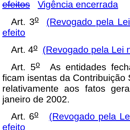
efeitos
Vigência encerrada
o
Art. 3
(Revogado pela Lei
efeito
o
Art. 4
(Revogado pela Lei n
o
Art. 5
As entidades fecha
ficam isentas da Contribuição 
relativamente aos fatos ger
janeiro de 2002.
o
Art. 6
(Revogado pela Le
efeito