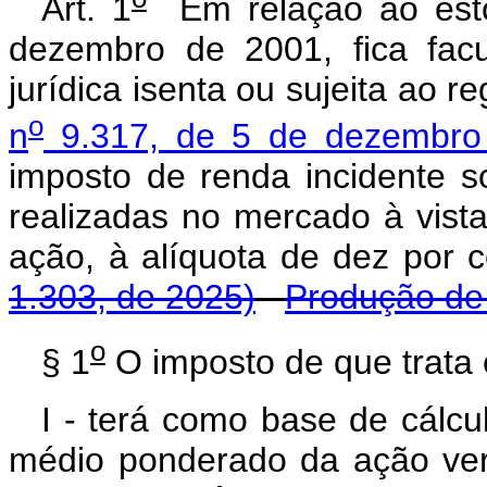
Art. 1
Em relação ao esto
dezembro de 2001, fica fac
jurídica isenta ou sujeita ao r
o
n
9.317, de 5 de dezembro
imposto de renda incidente 
realizadas no mercado à vista
ação, à alíquota de dez por
1.303, de 2025)
Produção de 
o
§ 1
O imposto de que trata e
I - terá como base de cálcul
médio ponderado da ação ver