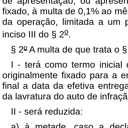
de apresentação, ou aprese
fixado, à multa de 0,1% ao mês
da operação, limitada a um 
o
inciso III do § 2
.
§ 2
º
A multa de que trata o §
I - terá como termo inicial
originalmente fixado para a 
final a data da efetiva entre
da lavratura do auto de infraçã
II - será reduzida:
a) à metade, caso a decl