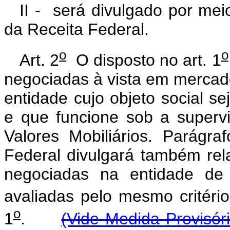
II - será divulgado por mei
da Receita Federal.
o
o
Art. 2
O disposto no art. 1
negociadas à vista em mercad
entidade cujo objeto social s
e que funcione sob a superv
Valores Mobiliários. Parágr
Federal divulgará também re
negociadas na entidade de 
avaliadas pelo mesmo critério
o
1
.
(Vide Medida Provisór