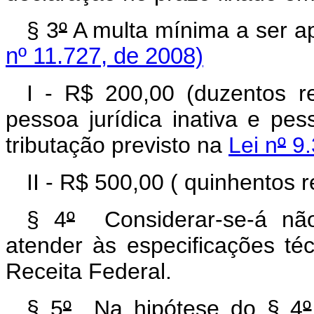
§ 3
º
A multa mínima a ser ap
nº 11.727, de 2008)
I - R$ 200,00 (duzentos re
pessoa jurídica inativa e pes
tributação previsto na
Lei n
º
9.
II - R$ 500,00 ( quinhentos 
§ 4
º
Considerar-se-á não
atender às especificações téc
Receita Federal.
§ 5
º
Na hipótese do § 4
º