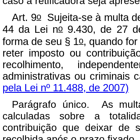
caso a retificadora seja apres
o
Art. 9
Sujeita-se à multa de
o
44 da Lei n
9.430, de 27 d
o
forma de seu § 1
, quando for
reter imposto ou contribuiç
recolhimento, independen
administrativas ou cri
pela Lei nº 11.488, de 2007)
Parágrafo único. As multa
calculadas sobre a totali
contribuição que deixar de s
recolhida após o prazo fixado.