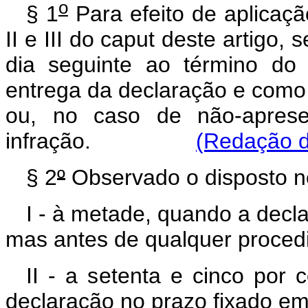
o
§ 1
Para efeito de aplicaçã
II e III do caput deste artigo,
dia seguinte ao término do 
entrega da declaração e como t
ou, no caso de não-aprese
infração.
(Redação d
§ 2
º
Observado o disposto n
I - à metade, quando a decl
mas antes de qualquer procedi
II - a setenta e cinco por
declaração no prazo fixado em