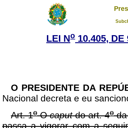
Pres
Subch
o
LEI N
10.405, DE
O PRESIDENTE DA REPÚ
Nacional decreta e eu sanciono
o
o
Art. 1
O
caput
do art. 4
da 
passa a vigorar com a segui