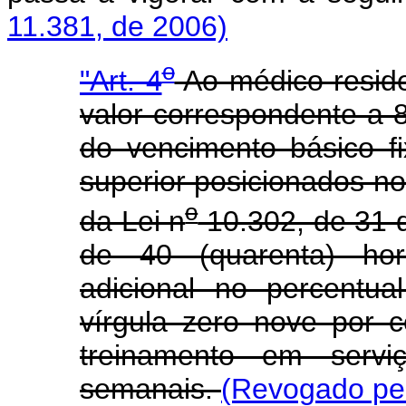
11.381, de 2006)
o
"Art. 4
Ao médico reside
valor correspondente a 8
do vencimento básico f
superior posicionados no
o
da Lei n
10.302, de 31 
de 40 (quarenta) hor
adicional no percentu
vírgula zero nove por c
treinamento em servi
semanais.
(Revogado pel