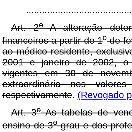
......................................
o
Art. 2
A alteração deter
o
financeiros a partir de 1
de fe
ao médico residente, exclus
2001 e janeiro de 2002, o
vigentes em 30 de novemb
extraordinária nos valo
respectivamente
.
(Revogado pe
o
Art. 3
As tabelas de venc
o
ensino de 3
grau e dos profe