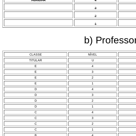
AUXILIAR
4
3
2
1
b) Professo
CLASSE
NÍVEL
TITULAR
U
E
4
E
3
E
2
E
1
D
4
D
3
D
2
D
1
C
4
C
3
C
2
C
1
B
4