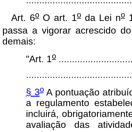
o
o
o
Art. 6
O art. 1
da Lei n
1
passa a vigorar acrescido do
demais:
o
"Art. 1
............................
........................................
o
§ 3
A pontuação atribuí
a regulamento estabelec
incluirá, obrigatoriament
avaliação das ativid