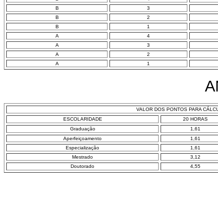
B
3
B
2
B
1
A
4
A
3
A
2
A
1
A
VALOR DOS PONTOS PARA CÁLCU
ESCOLARIDADE
20 HORAS
Graduação
1,61
Aperfeiçoamento
1,61
Especialização
1,61
Mestrado
3,12
Doutorado
4,55