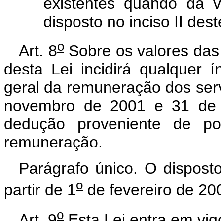
existentes quando da v
disposto no inciso II dest
o
Art. 8
Sobre os valores das 
desta Lei incidirá qualquer í
geral da remuneração dos serv
novembro de 2001 e 31 de j
dedução proveniente de pos
remuneração.
Parágrafo único. O dispos
o
partir de 1
de fevereiro de 20
o
Art. 9
Esta Lei entra em vig