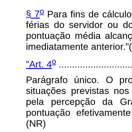
o
§ 7
Para fins de cálcul
férias do servidor ou d
pontuação média alcanç
imediatamente anterior."
o
"Art. 4
............................
Parágrafo único. O pr
situações previstas nos 
pela percepção da Gr
pontuação efetivament
(NR)