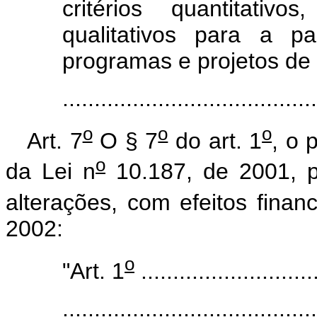
critérios quantitativ
qualitativos para a p
programas e projetos de i
......................................
o
o
o
Art. 7
O § 7
do art. 1
, o 
o
da Lei n
10.187, de 2001, p
alterações, com efeitos financ
2002:
o
"Art. 1
............................
........................................