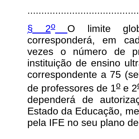
........................................
o
§ 2
O limite gl
corresponderá, em cada
vezes o número de pr
instituição de ensino ul
correspondente a 75 (se
o
de professores de 1
e 2
dependerá de autoriza
Estado da Educação, medi
pela IFE no seu plano de
......................................