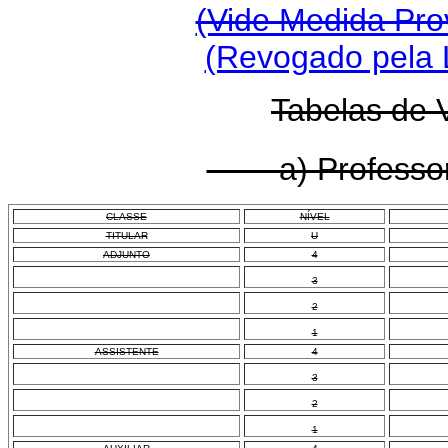
(Vide Medida Prov
(Revogado pela L
Tabelas de 
a) Professor 
CLASSE
NÍVEL
TITULAR
U
ADJUNTO
4
3
2
1
ASSISTENTE
4
3
2
1