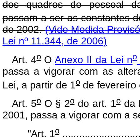
dos quadros de pessoal das
passam a ser as constantes do
de 2002.
(Vide Medida Provisó
Lei nº 11.344, de 2006)
o
o
Art. 4
O
Anexo II da Lei n
passa a vigorar com as alter
o
Lei, a partir de 1
de fevereiro
o
o
o
Art. 5
O § 2
do art. 1
da 
2001, passa a vigorar com a s
o
"Art. 1
............................