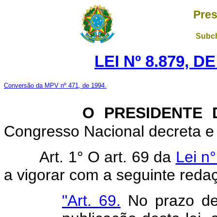
Pres
Subch
LEI Nº 8.879, D
Conversão da MPV nº 471, de 1994.
O PRESIDENTE D
Congresso Nacional decreta e 
Art. 1° O art. 69 da
Lei n
a vigorar com a seguinte reda
"Art. 69.
No prazo de