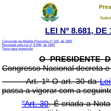
Pres
Subch
LEI Nº 8.681, D
Conversão da Medida Provisória nº 326, de 1993
Revogada pela Lei nº 8.696, de 1993
Texto para impressão
O PRESIDENTE 
Congresso Nacional decreta e 
Art. 1º O art. 30 da
Le
passa a vigorar com a seguint
"Art. 30
. É criada a Not