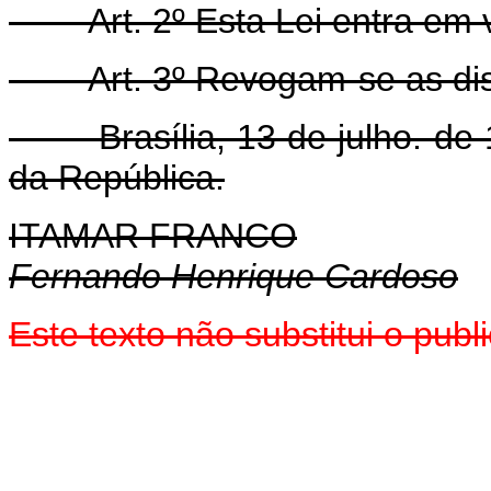
Art. 2º Esta Lei entra em
Art. 3º Revogam-se as di
Brasília, 13 de julho. de 1
da República.
ITAMAR FRANCO
Fernando Henrique Cardoso
Este texto não substitui o pub