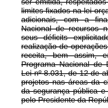
ser emitida, respeitado
limites fixados na lei or
adicionais, com a fin
Nacional de recursos n
seus déficits explici
realização de operações
receita, bem assim, 
Programa Nacional de De
Lei nº 8.031, de 12 de a
projetos nas áreas da c
da segurança pública e
pelo Presidente da Repúb