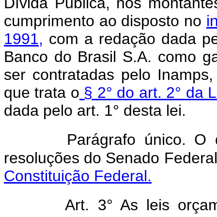
Dívida Pública, nos montante
cumprimento ao disposto no
i
1991,
com a redação dada pelo
Banco do Brasil S.A. como g
ser contratadas pelo Inamps,
que trata o
§ 2° do art. 2° da 
dada pelo art. 1° desta lei.
Parágrafo único. O 
resoluções do Senado Federal 
Constituição Federal.
Art. 3° As leis orç