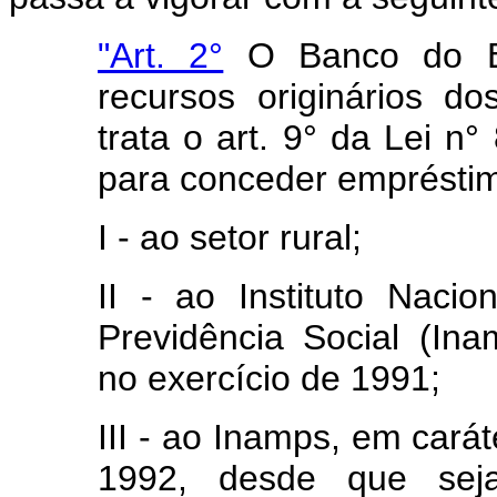
"Art. 2°
O Banco do Bra
recursos originários d
trata o art. 9° da Lei n°
para conceder emprésti
I - ao setor rural;
II - ao Instituto Naci
Previdência Social (Ina
no exercício de 1991;
III - ao Inamps, em carát
1992, desde que seja