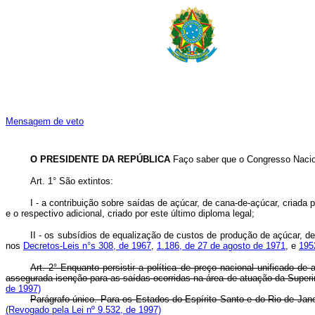
Mensagem de veto
O PRESIDENTE DA REPÚBLICA
Faço saber que o Congresso Nacion
Art. 1° São extintos:
I - a contribuição sobre saídas de açúcar, de cana-de-açúcar, criada 
e o respectivo adicional, criado por este último diploma legal;
II - os subsídios de equalização de custos de produção de açúcar, d
nos
Decretos-Leis n°s 308, de 1967
,
1.186, de 27 de agosto de 1971
, e
195
Art. 2° Enquanto persistir a política de preço nacional unificado d
assegurada isenção para as saídas ocorridas na área de atuação da Sup
de 1997)
Parágrafo único. Para os Estados do Espírito Santo e do Rio de Jane
(Revogado pela Lei nº 9.532, de 1997)