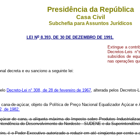
Presidência da República
Casa Civil
Subchefia para Assuntos Jurídicos
o
LEI N
8.393, DE 30 DE DEZEMBRO DE 1991.
Extingue a contri
Decretos-Leis n°
subsídios de equ
nas operações qu
al decreta e eu sanciono a seguinte lei:
pelo
Decreto-Lei n° 308, de 28 de fevereiro de 1967
, alterada pelos Decretos-
e cana-de-açúcar, objeto da Política de Preço Nacional Equalizador Açúcar 
2, de 1982.
e açúcar de cana, a alíquota máxima do Imposto sobre Produtos Industrializa
erintendência do Desenvolvimento do Nordeste - SUDENE e da Superintendê
iro, é o Poder Executivo autorizado a reduzir em até cinqüenta por cento a a