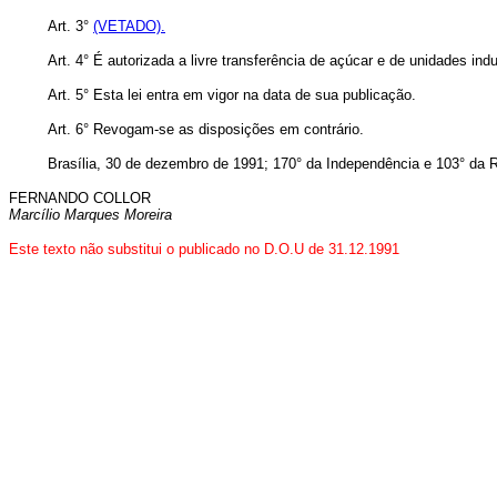
Art. 3°
(VETADO).
Art. 4° É autorizada a livre transferência de açúcar e de unidades in
Art. 5° Esta lei entra em vigor na data de sua publicação.
Art. 6° Revogam-se as disposições em contrário.
Brasília, 30 de dezembro de 1991; 170° da Independência e 103° da R
FERNANDO COLLOR
Marcílio Marques Moreira
Este texto não substitui o publicado no D.O.U de 31.12.1991