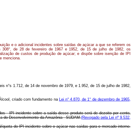
buição e o adicional incidentes sobre saídas de açúcar a que se referem os
s 308°, de 28 de fevereiro de 1967 e 1952, de 15 de julho de 1982, os
alização de custos de produção de açúcar; e dispõe sobre isenção de IPI
e menciona.
Leis n°s 1.712, de 14 de novembro de 1979, e 1.952, de 15 de julho de 1982,
e Álcool, criado com fundamento na
Lei n° 4.870, de 1° de dezembro de 1965,
dos - IPI incidente sobre a saída desse produto será de dezoito por cento,
ncia do Desenvolvimento da Amazônia - SUDAM.
(Revogado pela Lei nº 9.532,
líquota do IPI incidente sobre o açúcar nas saídas para o mercado interno.