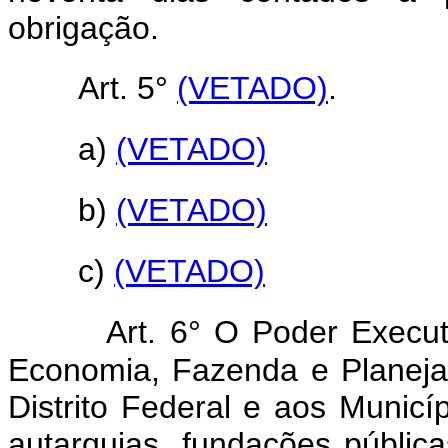
obrigação.
Art. 5°
(VETADO)
.
a)
(VETADO)
b)
(VETADO)
c)
(VETADO)
Art. 6° O Poder Execut
Economia, Fazenda e Planeja
Distrito Federal e aos Munic
autarquias, fundações públi