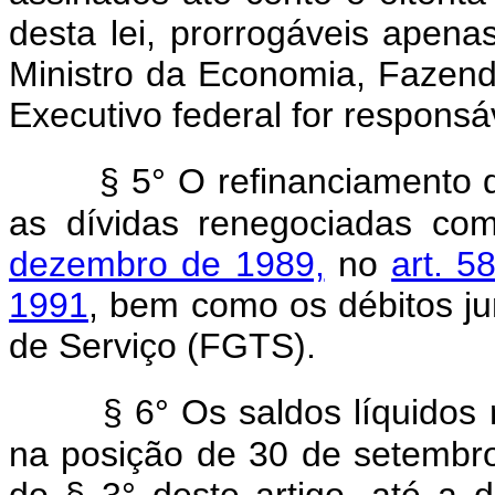
desta lei, prorrogáveis apenas
Ministro da Economia, Fazend
Executivo federal for responsá
§ 5° O refinanciamento 
as dívidas renegociadas c
dezembro de 1989,
no
art. 5
1991
, bem como os débitos j
de Serviço (FGTS).
§ 6° Os saldos líquido
na posição de 30 de setembro
do § 3° deste artigo, até a 