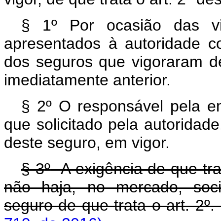
§ 1º Por ocasião das vi
apresentados à autoridade c
dos seguros que vigoraram de
imediatamente anterior.
§ 2º O responsável pela e
que solicitado pela autoridade
deste seguro, em vigor.
§ 3
º
A exigência de que tr
não haja, no mercado, soc
seguro de que trata o art. 2
º