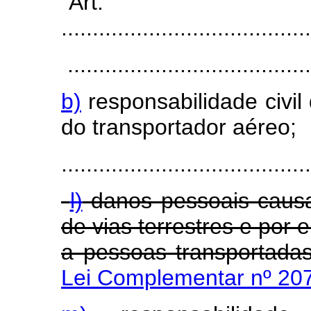
"Art
........................................
.......................................
b)
responsabilidade civil
do transportador aéreo;
........................................
l)
danos pessoais causa
de vias terrestres e por
a pessoas transportada
Lei Complementar nº 207