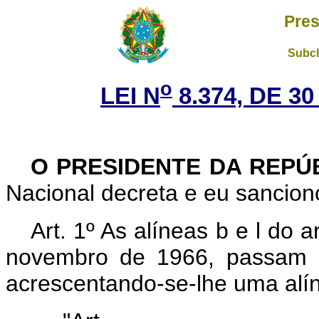
Pres
Subch
o
LEI N
8.374, DE 3
O PRESIDENTE DA REPÚ
Nacional decreta e eu sanciono
Art. 1º As alíneas b e l do 
novembro de 1966, passam a
acrescentando-se-lhe uma alín