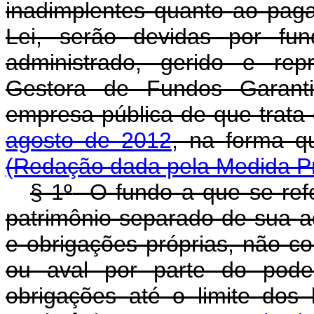
inadimplentes quanto ao pag
Lei, serão devidas por fund
administrado, gerido e rep
Gestora de Fundos Garanti
empresa pública de que trata
agosto de 2012
, na for
(Redação dada pela Medida Pr
§ 1
º
O fundo a que se ref
patrimônio separado de sua adm
e obrigações próprias, não co
ou aval por parte do pode
obrigações até o limite dos 