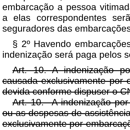
embarcação a pessoa vitimada
a elas correspondentes ser
seguradores das embarcações
§ 2º Havendo embarcações n
indenização será paga pelos s
Art. 10. A indenização p
causada exclusivamente por e
devida conforme dispuser o C
Art. 10. A indenização por
ou as despesas de assistênci
exclusivamente por embarcaçõ