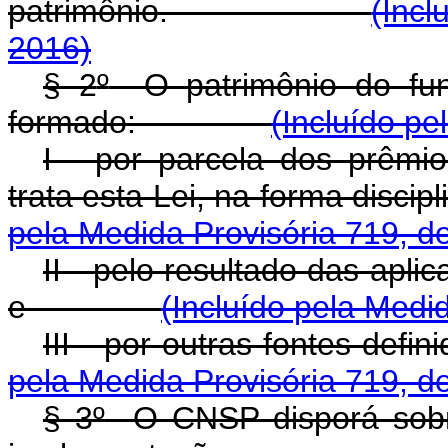
patrimônio.
(Incl
2016)
§ 2
º
O patrimônio do fun
formado:
(Incluído pe
I - por parcela dos prêmi
trata esta Lei, na forma 
pela Medida Provisória 719, d
II - pelo resultado das apli
e
(Incluído pela Medi
III - por outras fonte
pela Medida Provisória 719, d
§ 3
º
O CNSP disporá sobre