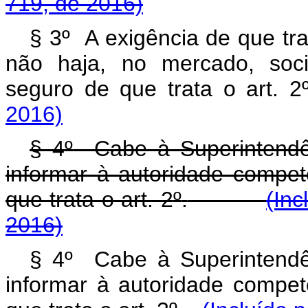
719, de 2016)
§ 3º A exigência de que tr
não haja, no mercado, soc
seguro de que trata o art. 
2016)
§ 4
º
Cabe à Superintendên
informar à autoridade compet
que trata o art. 2
º
.
(Inc
2016)
§ 4º Cabe à Superintendê
informar à autoridade compet