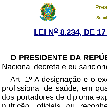
Pres
Subch
o
LEI N
8.234, DE 1
O PRESIDENTE DA REPÚ
Nacional decreta e eu sanciono
Art. 1º A designação e o exe
profissional de saúde, em qua
dos portadores de diploma ex
nutrição, oficiais ou recon