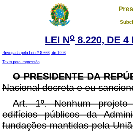
Pres
Subch
o
LEI N
8.220, DE 
Revogada pela Lei nº 8.666, de 1993
Texto para impressão
O PRESIDENTE DA REPÚ
Nacional decreta e eu sanciono
Art. 1º. Nenhum projeto 
edifícios públicos da Admini
fundações mantidas pela União