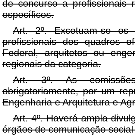
de concurso a profissionais 
específicos.
Art. 2º. Excetuam-se os p
profissionais dos quadros o
Federal, arquitetos ou enge
regionais da categoria.
Art. 3º. As comissões
obrigatoriamente, por um re
Engenharia e Arquitetura e Ag
Art. 4º. Haverá ampla divul
órgãos de comunicação social 