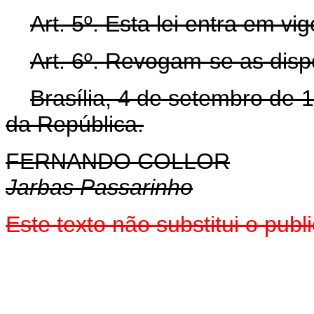
Art. 5º. Esta lei entra em vi
Art. 6º. Revogam-se as disp
Brasília, 4 de setembro de 
da República.
FERNANDO COLLOR
Jarbas Passarinho
Este texto não substitui o pub