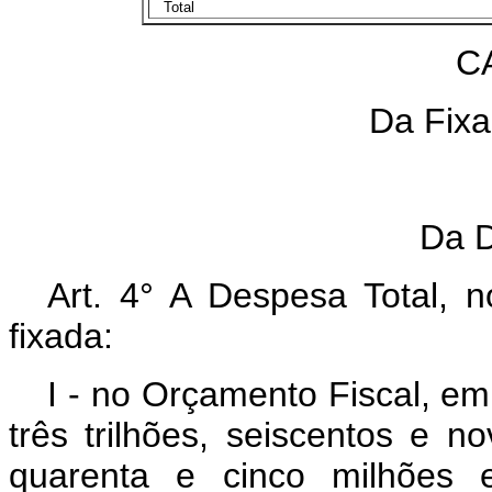
Total
CAP
Da Fixaç
S
Da De
Art. 4° A Despesa Total, 
fixada:
I - no Orçamento Fiscal, em
três trilhões, seiscentos e n
quarenta e cinco milhões e