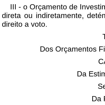
III - o Orçamento de Inves
direta ou indiretamente, deté
direito a voto.
TÍ
Dos Orçamentos Fisc
CAP
Da Estima
Seç
Da Re