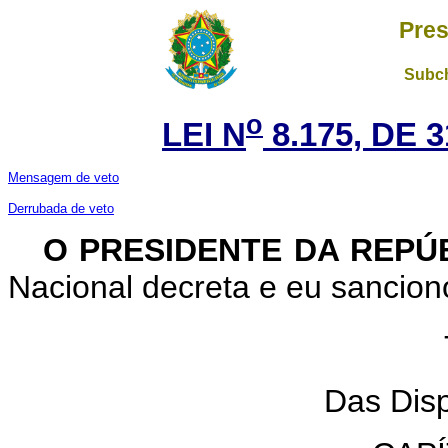
Pres
Subch
o
LEI N
8.175, DE 
Mensagem de veto
Derrubada de veto
O PRESIDENTE DA REPÚ
Nacional decreta e eu sanciono
Das Disp