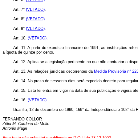
Art. 7°
(VETADO)
.
Art. 8°
(VETADO)
.
Art. 9°
(VETADO)
.
Art. 10.
(VETADO)
.
Art. 11. A partir do exercício financeiro de 1991, as instituições refe
alíquota de quinze por cento.
Art. 12. Aplica-se a legislação pertinente no que não contrariar o dispo
Art. 13. As relações jurídicas decorrentes da
Medida Provisória n° 22
Art. 14. No prazo de sessenta dias será expedido decreto para regulam
Art. 15. Esta lei entra em vigor na data de sua publicação e vigerá 
Art. 16.
(VETADO)
.
Brasília, 12 de dezembro de 1990; 169° da Independência e 102° da R
FERNANDO COLLOR
Zélia M. Cardoso de Mello
Antonio Magri
Este texto não substitui o publicado no D.O.U de 13.12.1990