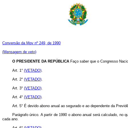
Conversão da Mpv nº 249, de 1990
(Mensagem de veto)
O PRESIDENTE DA REPÚBLICA
Faço saber que o Congresso Nacion
Art. 1°
(VETADO)
.
Art. 2°
(VETADO)
.
Art. 3°
(VETADO)
.
Art. 4°
(VETADO)
.
Art. 5° É devido abono anual ao segurado e ao dependente da Previdên
Parágrafo único. A partir de 1990 o abono anual será calculado, no 
cada ano.
Art. 6°
(VETADO)
.