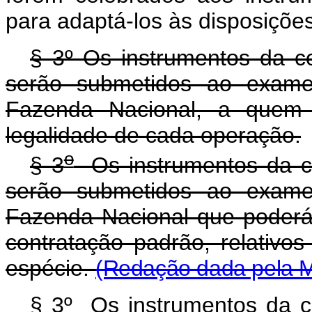
para adaptá-los às disposições
§ 3º Os instrumentos da co
serão submetidos ao exame 
Fazenda Nacional, a quem c
legalidade de cada operação.
o
§ 3
Os instrumentos da co
serão submetidos ao exame 
Fazenda Nacional que poderá, 
contratação padrão, relativ
espécie.
(Redação dada pela Me
§ 3º
Os instrumentos da co