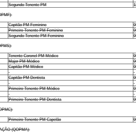
Segundo-Tenente PM
1
OPMF):
Capitão PM Feminino
0
Primeiro-Tenente PM Feminino
0
Segundo-Tenente PM Feminino
0
PMS):
Tenente-Coronel PM Médico
0
Major PM Médico
0
Capitão PM Médico
0
Capitão PM Dentista
0
Primeiro-Tenente PM Médico
0
Primeiro-Tenente PM Dentista
0
OPMC):
Primeiro-Tenente PM Capelão
0
AÇÃO (QOPMA):