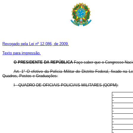
Revogado pela Lei nº 12.086, de 2009.
Texto para impressão.
O PRESIDENTE DA REPÚBLICA
Faço saber que o Congresso Nacion
Art.
1° O efetivo da Polícia Militar do Distrito Federal, fixado na 
Quadros, Postos e Graduações:
I - QUADRO DE OFICIAIS POLICIAIS-MILITARES (QOPM):