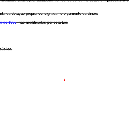
s mediante promoção, admissão por concurso ou inclusão, em parcelas a s
onta da dotação própria consignada no orçamento da União.
ho de 1986
, não modificadas por esta Lei.
pública.
*