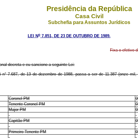
Presidência da República
Casa Civil
Subchefia para Assuntos Jurídicos
o
LEI N
7.851, DE 23 DE OUTUBRO DE 1989.
Fixa o efetivo d
al decreta e eu sanciono a seguinte Lei:
Lei n° 7.687, de 13 de dezembro de 1988, passa a ser de 11.387 (onze mil, tr
Coronel PM
0
Tenente-Coronel PM
0
Major PM
0
Capitão PM
0
Primeiro-Tenente PM
0