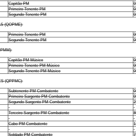
Capitão PM
0
Primeiro-Tenente PM
0
Segundo-Tenente PM
0
AS (QOPME):
Primeiro-Tenente PM
0
Segundo-Tenente PM
0
OPMM):
Capitão PM Músico
0
Primeiro-Tenente PM Músico
0
Segundo-Tenente PM Músico
0
S (QPPMC):
Subtenente PM Combatente
0
Primeiro-Sargento PM Combatente
0
Segundo-Sargento PM Combatente
2
Terceiro-Sargento PM Combatente
8
Cabo PM Combatente
1
Soldado PM Combatente
7