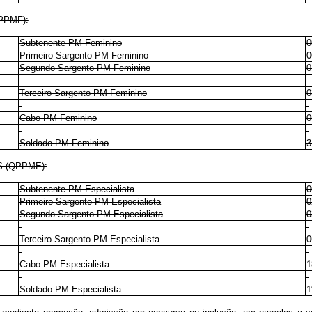
PPMF):
Subtenente PM Feminino
0
Primeiro-Sargento PM Feminino
0
Segundo-Sargento PM Feminino
0
Terceiro-Sargento PM Feminino
0
Cabo PM Feminino
0
Soldado PM Feminino
3
S (QPPME):
Subtenente PM Especialista
0
Primeiro-Sargento PM Especialista
0
Segundo-Sargento PM Especialista
0
Terceiro-Sargento PM Especialista
0
Cabo PM Especialista
1
Soldado PM Especialista
1