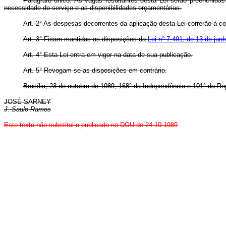
Parágrafo único. As vagas resultantes desta Lei serão preenchida
necessidade do serviço e as disponibilidades orçamentárias.
Art.
2° As despesas decorrentes da aplicação desta Lei correrão à c
Art.
3° Ficam mantidas as disposições da
Lei n° 7.491, de 13 de jun
Art.
4° Esta Lei entra em vigor na data de sua publicação.
Art.
5° Revogam-se as disposições em contrário.
Brasília, 23 de outubro de 1989; 168° da Independência e 101° da Re
JOSÉ SARNEY
J. Saulo Ramos
Este texto não substitui o publicado no DOU de 24.10.1989