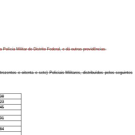
a Polícia Militar do Distrito Federal, e dá outras providências.
ezentos e oitenta e sete) Policiais-Militares, distribuídos pelos seguintes
08
23
45
91
84