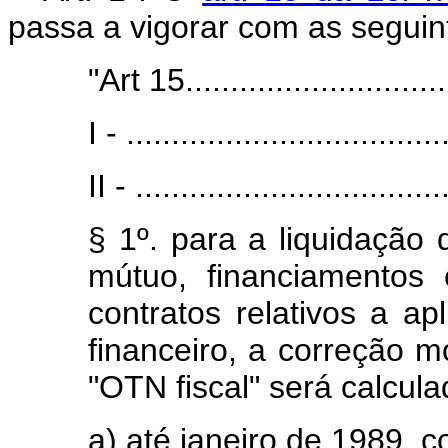
passa a vigorar com as seguin
"Art 15.............................
I - ...................................
II - ..................................
§ 1º. para a liquidação
mútuo, financiamentos
contratos relativos a ap
financeiro, a correção 
"OTN fiscal" será calcula
a) até janeiro de 1989, 