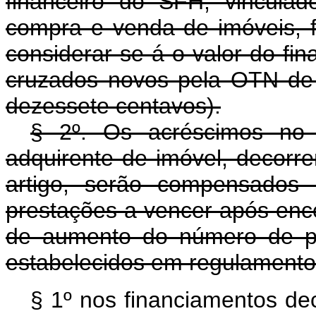
financeiro do SFH, vincula
compra e venda de imóveis, f
considerar-se-á o valor do f
cruzados novos pela OTN de
dezessete centavos).
§ 2º. Os acréscimos no 
adquirente de imóvel, decorre
artigo, serão compensados 
prestações a vencer após enc
de aumento do número de pr
estabelecidos em regulamento
§ 1º nos financiamentos d