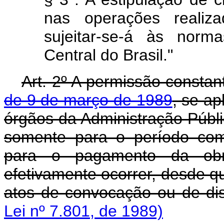
nas operações realiza
sujeitar-se-á às norm
Central do Brasil."
Art. 2º A permissão consta
de 9 de março de 1989
, se ap
órgãos da Administração Públic
somente para o período com
para o pagamento da ob
efetivamente ocorrer, desde q
atos de convocação ou de dis
Lei nº 7.801, de 1989)