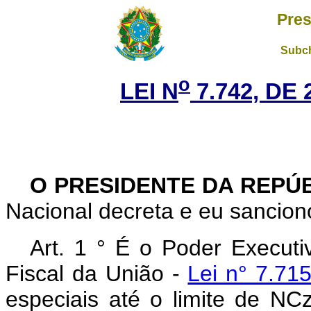
Pres
Subch
o
LEI N
7.742, DE
O PRESIDENTE DA REPÚ
Nacional decreta e eu sanciono
Art. 1 ° É o Poder Executi
Fiscal da União -
Lei n° 7.71
especiais até o limite de NCz