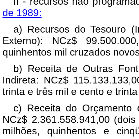
II - recursos não program
de 1989:
a) Recursos do Tesouro (
Externo): NCz$ 99.500.00
quinhentos mil cruzados novos
b) Receita de Outras Font
Indireta: NCz$ 115.133.133,0
trinta e três mil e cento e trin
c) Receita do Orçamento d
NCz$ 2.361.558.941,00 (dois 
milhões, quinhentos e cinq