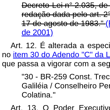
Decreto-Lei n° 2.035, de
redação dada pelo art. 2
17 de agosto de 1983."
(
de 2001)
Art. 12. É alterada a espec
no
item 30 do Adendo "C" da Le
que passa a vigorar com a seg
"30 - BR-259 Const. Tre
Galiléia / Conselheiro Pe
Colatina."
Art. 13. O Poder Executiv