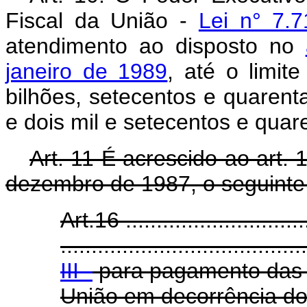
Fiscal da União -
Lei n° 7.
atendimento ao disposto no
janeiro de 1989
, até o limit
bilhões, setecentos e quarenta
e dois mil e setecentos e quar
Art. 11 É acrescido ao art.
dezembro de 1987, o seguinte 
Art.16 ..............................
........................................
III -
para pagamento das 
União em decorrência do 