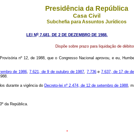
Presidência da República
Casa Civil
Subchefia para Assuntos Jurídicos
o
LEI N
7.681, DE 2 DE DEZEMBRO DE 1988.
Dispõe sobre prazo para liquidação de débit
rovisória nº 12, de 1988, que o Congresso Nacional aprovou, e eu, Humber
ezembro de 1986
,
7.621, de 9 de outubro de 1987
,
7.736
e
7.637, de 17 de d
1988.
ados durante a vigência do
Decreto-lei nº 2.474, de 12 de setembro de 1988
, m
0º da República.
*