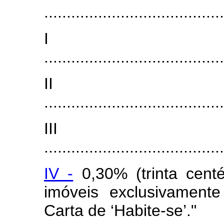
........................................
I
........................................
I
........................................
II
........................................
IV -
0,30% (trinta cent
imóveis exclusivamente
Carta de ‘Habite-se’."