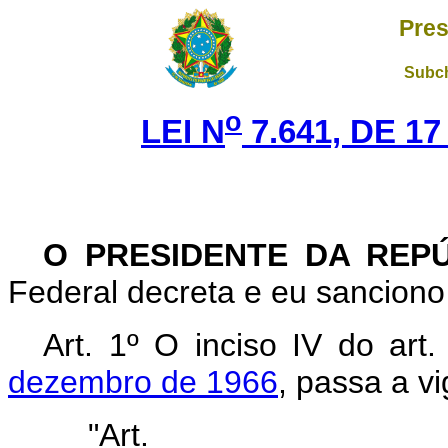
Pres
Subch
o
LEI N
7.641, DE 1
O PRESIDENTE DA REP
F
ederal decreta e eu sanciono 
Art.
1º O inciso IV do art
dezembro de 1966
, passa a v
"Art