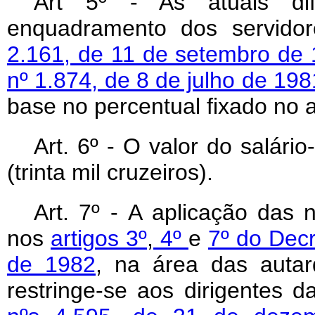
Art
5º - As atuais difer
enquadramento dos servido
2.161, de 11 de setembro de
nº 1.874, de 8 de julho de 198
base no percentual fixado no a
Art
. 6º - O valor do salári
(trinta mil cruzeiros).
Art
. 7º -
A aplicação das 
nos
artigos 3º
,
4º
e
7º do Decr
de 1982
, na área das autar
restringe-se aos dirigentes 